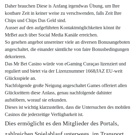
Daher brauchen Diese is Anfang irgendwas Übung, um Ihre
kostbare Zeit in keiner weise zu verschwenden, falls Zeit Ihre
Chips und Chips Das Geld sind.
Ausser auf den aufgeführten Kontaktmöglichkeiten könnt ihr
MrBet auch über Social Media Kanäle erreichen.
So gesehen angebot unsereiner viele an diversen Bonusangeboten
angeschaltet, die einander sämtliche von faire Bonusbedingungen
dekorieren.
Das Mr Bet Casino würde von eGaming Curaçao lizenziert und
reguliert und bietet via der Lizenznummer 1668/JAZ EU-weit
Glücksspiele an.
Nachfolgende große Neigung angeschaltet Games offeriert allen
Glücksrittern diese Anlass, genau nachfolgende dahinter
aufstöbern, worauf sie erkunden.
Dieses ist wichtig klarzustellen, dass die Untersuchen des mobilen
Casinos die jederzeitige Verfügbarkeit ist.
Dies ermöglicht es den Mitglieder des Portals,
zahlreichen Spielablauf unterwegs, im Transport