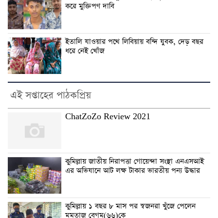
করে মুক্তিপণ দাবি
ইতালি যাওয়ার পথে লিবিয়ায় বন্দি যুবক, দেড় বছর
ধরে নেই খোঁজ
এই সপ্তাহের পাঠকপ্রিয়
ChatZoZo Review 2021
কুমিল্লায় জাতীয় নিরাপত্তা গোয়েন্দা সংস্থা এনএসআই
এর অভিযানে আট লক্ষ টাকার ভারতীয় পন্য উদ্ধার
কুমিল্লায় ১ বছর ৮ মাস পর স্বজনরা খুঁজে পেলেন
মমতাজ বেগম(৬৬)কে