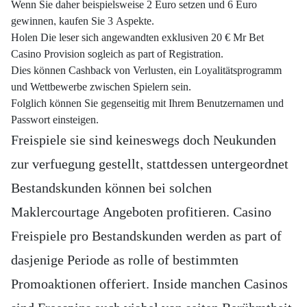
Wenn Sie daher beispielsweise 2 Euro setzen und 6 Euro
gewinnen, kaufen Sie 3 Aspekte.
Holen Die leser sich angewandten exklusiven 20 € Mr Bet
Casino Provision sogleich as part of Registration.
Dies können Cashback von Verlusten, ein Loyalitätsprogramm
und Wettbewerbe zwischen Spielern sein.
Folglich können Sie gegenseitig mit Ihrem Benutzernamen und
Passwort einsteigen.
Freispiele sie sind keineswegs doch Neukunden
zur verfuegung gestellt, stattdessen untergeordnet
Bestandskunden können bei solchen
Maklercourtage Angeboten profitieren. Casino
Freispiele pro Bestandskunden werden as part of
dasjenige Periode as rolle of bestimmten
Promoaktionen offeriert. Inside manchen Casinos