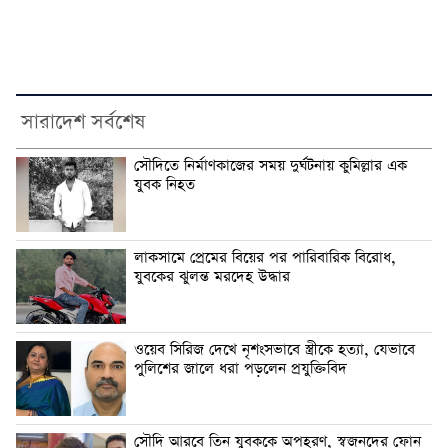
সারাদেশ সর্বশেষ
সৌদিতে নির্মাণকাজের সময় দুর্ঘটনায় কুমিল্লার এক
যুবক নিহত
লাকসামে প্রেমের বিয়ের পর পারিবারিক বিরোধ,
যুবকের ঝুলন্ত মরদেহ উদ্ধার
ওয়েব সিরিজ দেখে নৃশংসভাবে স্ত্রীকে হত্যা, যেভাবে
পুলিশের জালে ধরা পড়লেন প্রযুক্তিবিদ
সৌদি আরবে তিন যুবককে অপহরণ, স্বজনদের ফোন