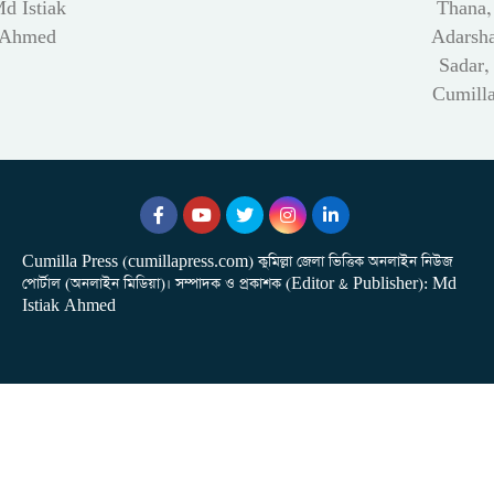
d Istiak
Thana,
Ahmed
Adarsh
Sadar,
Cumill
Cumilla Press (cumillapress.com) কুমিল্লা জেলা ভিত্তিক অনলাইন নিউজ
পোর্টাল (অনলাইন মিডিয়া)। সম্পাদক ও প্রকাশক (Editor & Publisher): Md
Istiak Ahmed