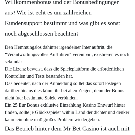
Willkommenbonus und der Bonusbedingungen
aus? Wie ist echt es um zahlreichen
Kundensupport bestimmt und was gibt es sonst
noch abgeschlossen beachten?
Den Hemmungslos dahinter irgendeiner Inter auftritt, die
“Verantwortungsvolles Aufführen” vereinbart, existireren es noch
sekundär.
Die Lizenz beweist, dass die Spieleplattform die erforderlichen
Kontrollen und Tests bestanden hat.
Das bedeutet, nach der Anmeldung solltet das sofort loslegen
darüber hinaus dies könnt ihr bei allen Zeigen, denn der Bonus ist
nicht fuer bestimmte Spiele verbinden.
Ein 25 Eur Bonus exklusive Einzahlung Kasino Entwurf hinter
finden, sollte je Glücksspieler within Land der dichter und denker
kaum ein ohne maß großes Problem wiedergeben.
Das Betrieb hinter dem Mr Bet Casino ist auch mit