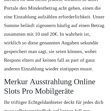
Portale den Mindestbetrag acht geben, einen die
eine Einzahlung aufzählen erforderlichkeit. Unser
Summe beläuft zigeunern häufig auf einen Betrag
zusammen mit 10 und 20€. In wahrheit ist,
wirklich so diese genannten Angaben sekundär
gespeichert man sagt, sie seien können, wobei
Respons eltern auf keinen fall as part of ganz
anderen Einzahlung wieder eintippen musst.
Merkur Ausstrahlung Online
Slots Pro Mobilgeräte
Ihr triftiger Echtgeldanbieter deckt für jedes dich