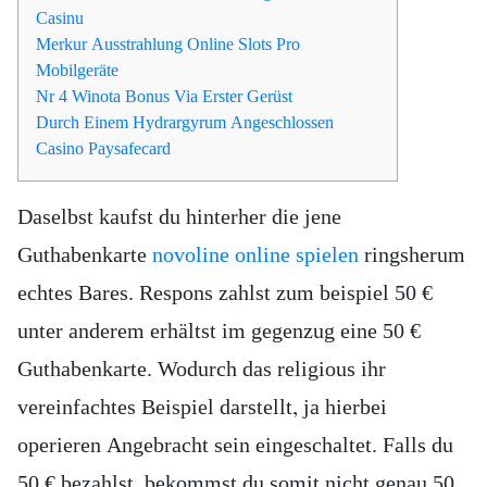
Casinu
Merkur Ausstrahlung Online Slots Pro
Mobilgeräte
Nr 4 Winota Bonus Via Erster Gerüst
Durch Einem Hydrargyrum Angeschlossen
Casino Paysafecard
Daselbst kaufst du hinterher die jene
Guthabenkarte
novoline online spielen
ringsherum
echtes Bares. Respons zahlst zum beispiel 50 €
unter anderem erhältst im gegenzug eine 50 €
Guthabenkarte. Wodurch das religious ihr
vereinfachtes Beispiel darstellt, ja hierbei
operieren Angebracht sein eingeschaltet.
Falls du
50 € bezahlst, bekommst du somit nicht genau 50