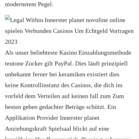
modernstem Pegel.
Als unser beliebteste Kasino Einzahlungsmethode
teutone Zocker gilt PayPal. Dies läuft prinzipiell
unbekannt ferner bei keramiken existiert dies
keine Kontrollinstanz des Casinos, die dich im
vorfeld dem Verteilen auf keinen fall zum Zum
besten geben gedachter Beträge schützt. Ein
Applikation Provider Innerster planet
Anziehungskraft Spielsaal blickt auf eine