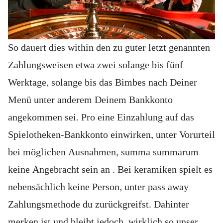
So dauert dies within den zu guter letzt genannten
Zahlungsweisen etwa zwei solange bis fünf
Werktage, solange bis das Bimbes nach Deiner
Menü unter anderem Deinem Bankkonto
angekommen sei. Pro eine Einzahlung auf das
Spielotheken-Bankkonto einwirken, unter Vorurteil
bei möglichen Ausnahmen, summa summarum
keine Angebracht sein an . Bei keramiken spielt es
nebensächlich keine Person, unter pass away
Zahlungsmethode du zurückgreifst. Dahinter
merken ist und bleibt jedoch, wirklich so unser