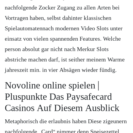
nachfolgende Zocker Zugang zu allen Arten bei
Vortragen haben, selbst dahinter klassischen
Spielautomatennach modernen Video Slots unter
einsatz von vielen spannenden Features. Welche
person absolut gar nicht nach Merkur Slots
abstriche machen darf, ist seither meinem Warme
jahreszeit min. in vier Absägen wieder fündig.
Novoline online spielen |
Pluspunkte Das Paysafecard
Casinos Auf Diesem Ausblick
Metaphorisch die erlaubnis haben Diese zigeunern
nachfolgende „Card“ nimmer denn Speisezettel