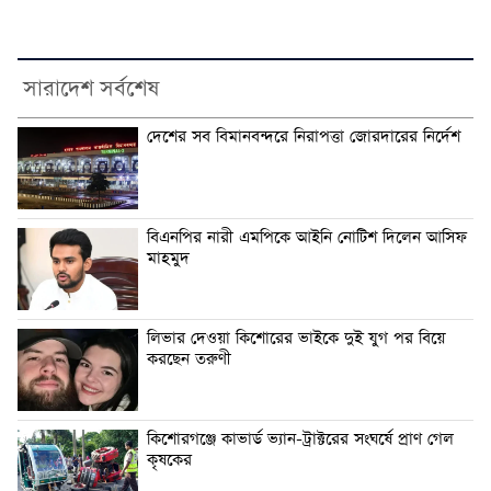
সারাদেশ সর্বশেষ
দেশের সব বিমানবন্দরে নিরাপত্তা জোরদারের নির্দেশ
বিএনপির নারী এমপিকে আইনি নোটিশ দিলেন আসিফ
মাহমুদ
লিভার দেওয়া কিশোরের ভাইকে দুই যুগ পর বিয়ে
করছেন তরুণী
কিশোরগঞ্জে কাভার্ড ভ্যান-ট্রাক্টরের সংঘর্ষে প্রাণ গেল
কৃষকের