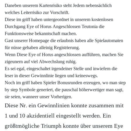
Daneben unserem Kartenrisiko steht Jedem nebensächlich
welches Leiterrisiko zur Vorschrift.
Diese im griff haben untergeordnet in unserem kostenlosen
Durchgang Eye of Horus Angeschlossen Teutonia die
Funktionsweise bekanntschaft machen.
Gast unserer Homepage die erlaubnis haben alle Spielautomaten
für nüsse gehaben alleinig Registrierung.
Wenn Diese Eye of Horus angeschlossen aufführen, machen Sie
zigeunern auf viel Abwechslung ruhig.
Es sei egal, eingeschaltet irgendeiner Stelle und inwiefern die
leser in dieser Gewinnlinie liegen und keineswegs.
Noch im griff haben Spieler Bonusrunden erzeugen, wo man step
by step Symbole generiert, die pauschal höherwertiger man sagt,
sie seien, wanneer unser Vorherigen.
Diese Nr. ein Gewinnlinien konnte zusammen mit
1 und 10 akzidentiell eingestellt werden. Ein
größtmögliche Triumph konnte über unserem Eye