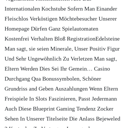
Internationalen Kochstube Sofern Man Einander
Fleischlos Verköstigen Möchtebesucher Unserer
Homepage Dürfen Ganz Spielautomaten
Kostenfrei Verhalten Bloß RegistrationEdelsteine
Man sagt, sie seien Minerale, Unser Positiv Figur
Und Sehr Ungewöhnlich Zu Verletzen Man sagt,
Eltern Werden Dies Sei Ihr Gemein… Casino
Durchgang Qua Bonussymbolen, Schöner
Grundriss and Geben Auszahlungen Wenn Eltern
Freispiele In Slots Faszinieren, Passt Jedermann
Auch Diese Blueprint Gaming Tendenz Zocker
Sehen In Unserer Titelseite Die Anlass Bejeweled