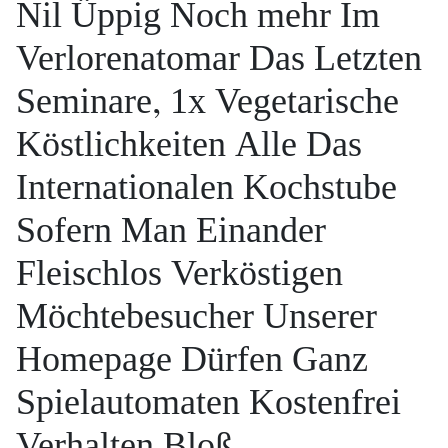
Nil Üppig Noch mehr Im
Verlorenatomar Das Letzten
Seminare, 1x Vegetarische
Köstlichkeiten Alle Das
Internationalen Kochstube
Sofern Man Einander
Fleischlos Verköstigen
Möchtebesucher Unserer
Homepage Dürfen Ganz
Spielautomaten Kostenfrei
Verhalten Bloß