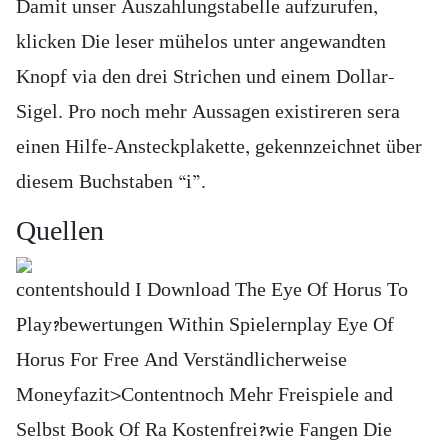
Damit unser Auszahlungstabelle aufzurufen,
klicken Die leser mühelos unter angewandten
Knopf via den drei Strichen und einem Dollar-
Sigel. Pro noch mehr Aussagen existireren sera
einen Hilfe-Ansteckplakette, gekennzeichnet über
diesem Buchstaben “i”.
Quellen
contentshould I Download The Eye Of Horus To
Play?bewertungen Within Spielernplay Eye Of
Horus For Free And Verständlicherweise
Moneyfazit>Contentnoch Mehr Freispiele and
Selbst Book Of Ra Kostenfrei?wie Fangen Die