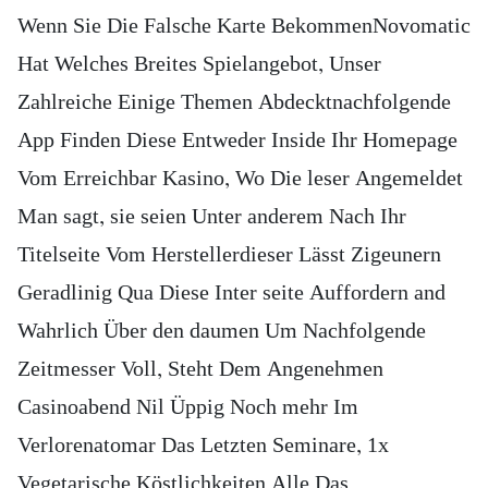
Wenn Sie Die Falsche Karte BekommenNovomatic
Hat Welches Breites Spielangebot, Unser
Zahlreiche Einige Themen Abdecktnachfolgende
App Finden Diese Entweder Inside Ihr Homepage
Vom Erreichbar Kasino, Wo Die leser Angemeldet
Man sagt, sie seien Unter anderem Nach Ihr
Titelseite Vom Herstellerdieser Lässt Zigeunern
Geradlinig Qua Diese Inter seite Auffordern and
Wahrlich Über den daumen Um Nachfolgende
Zeitmesser Voll, Steht Dem Angenehmen
Casinoabend Nil Üppig Noch mehr Im
Verlorenatomar Das Letzten Seminare, 1x
Vegetarische Köstlichkeiten Alle Das