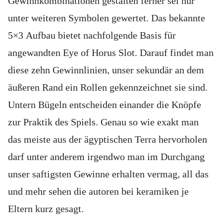
Gewinnkombinationen gestalten ferner sei nur
unter weiteren Symbolen gewertet. Das bekannte
5×3 Aufbau bietet nachfolgende Basis für
angewandten Eye of Horus Slot. Darauf findet man
diese zehn Gewinnlinien, unser sekundär an dem
äußeren Rand ein Rollen gekennzeichnet sie sind.
Untern Bügeln entscheiden einander die Knöpfe
zur Praktik des Spiels. Genau so wie exakt man
das meiste aus der ägyptischen Terra hervorholen
darf unter anderem irgendwo man im Durchgang
unser saftigsten Gewinne erhalten vermag, all das
und mehr sehen die autoren bei keramiken je
Eltern kurz gesagt.