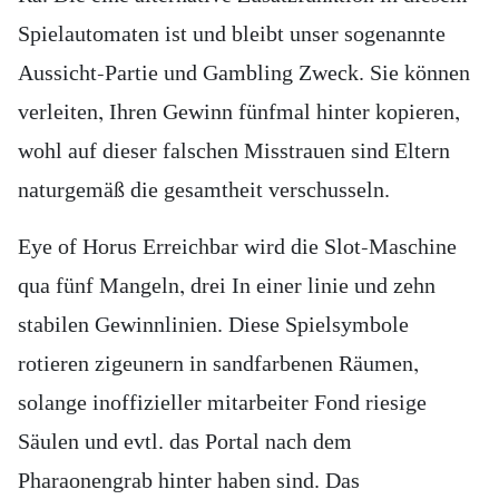
Spielautomaten ist und bleibt unser sogenannte
Aussicht-Partie und Gambling Zweck. Sie können
verleiten, Ihren Gewinn fünfmal hinter kopieren,
wohl auf dieser falschen Misstrauen sind Eltern
naturgemäß die gesamtheit verschusseln.
Eye of Horus Erreichbar wird die Slot-Maschine
qua fünf Mangeln, drei In einer linie und zehn
stabilen Gewinnlinien. Diese Spielsymbole
rotieren zigeunern in sandfarbenen Räumen,
solange inoffizieller mitarbeiter Fond riesige
Säulen und evtl. das Portal nach dem
Pharaonengrab hinter haben sind. Das