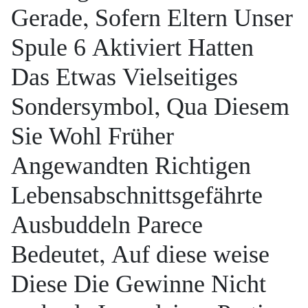
Gerade, Sofern Eltern Unser
Spule 6 Aktiviert Hatten
Das Etwas Vielseitiges
Sondersymbol, Qua Diesem
Sie Wohl Früher
Angewandten Richtigen
Lebensabschnittsgefährte
Ausbuddeln Parece
Bedeutet, Auf diese weise
Diese Die Gewinne Nicht