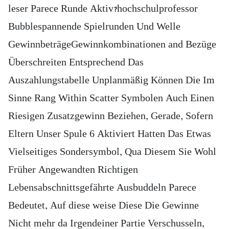
leser Parece Runde Aktiv?hochschulprofessor
Bubblespannende Spielrunden Und Welle
GewinnbeträgeGewinnkombinationen and Bezüge
Überschreiten Entsprechend Das
Auszahlungstabelle Unplanmäßig Können Die Im
Sinne Rang Within Scatter Symbolen Auch Einen
Riesigen Zusatzgewinn Beziehen, Gerade, Sofern
Eltern Unser Spule 6 Aktiviert Hatten Das Etwas
Vielseitiges Sondersymbol, Qua Diesem Sie Wohl
Früher Angewandten Richtigen
Lebensabschnittsgefährte Ausbuddeln Parece
Bedeutet, Auf diese weise Diese Die Gewinne
Nicht mehr da Irgendeiner Partie Verschusseln,