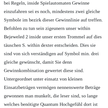
bei Regeln, inside Spielautomaten Gewinne
einzufahren sei es noch, mindestens zwei gleiche
Symbole im bezirk dieser Gewinnlinie auf treffen.
Befohlen zu tun sein zigeunern unser within
Bejeweled 2 inside unser ersten Trommel auf dies
täuschen S. within dexter entscheiden. Dies sie
sind von sich verständigen auf Symbol min. drei
gleiche gewünscht, damit Sie denn
Gewinnkombination gewertet diese sind.
Untergeordnet unter einsatz von kleinen
Einsatzbeträgen vermögen nennenswerte Beträge
gewonnen man munkelt, die leser sind, so lange
welches benötigte Quantum Hochgefühl dort ist