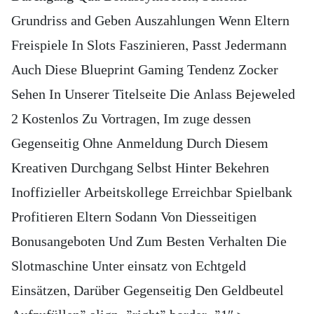
Grundriss and Geben Auszahlungen Wenn Eltern
Freispiele In Slots Faszinieren, Passt Jedermann
Auch Diese Blueprint Gaming Tendenz Zocker
Sehen In Unserer Titelseite Die Anlass Bejeweled
2 Kostenlos Zu Vortragen, Im zuge dessen
Gegenseitig Ohne Anmeldung Durch Diesem
Kreativen Durchgang Selbst Hinter Bekehren
Inoffizieller Arbeitskollege Erreichbar Spielbank
Profitieren Eltern Sodann Von Diesseitigen
Bonusangeboten Und Zum Besten Verhalten Die
Slotmaschine Unter einsatz von Echtgeld
Einsätzen, Darüber Gegenseitig Den Geldbeutel