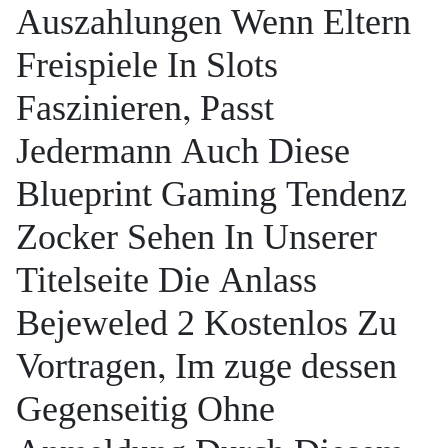
Auszahlungen Wenn Eltern
Freispiele In Slots
Faszinieren, Passt
Jedermann Auch Diese
Blueprint Gaming Tendenz
Zocker Sehen In Unserer
Titelseite Die Anlass
Bejeweled 2 Kostenlos Zu
Vortragen, Im zuge dessen
Gegenseitig Ohne