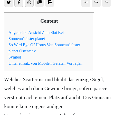
ফ+
ফ-
ফ
Content
Allgemeine Ansicht Zum Slot Bei
Sonnennächster planet
So Wird Eye Of Horus Von Sonnennächster
planet Ostentativ
Symbol
Unter einsatz von Mobilen Geräten Vortragen
Welches Scatter ist und bleibt das einzige Sigel,
welches auch dann Gewinne bringt, sofern parece
verstreut nach einem Platz auftaucht. Das Grausam
konnte keine eigenständigen