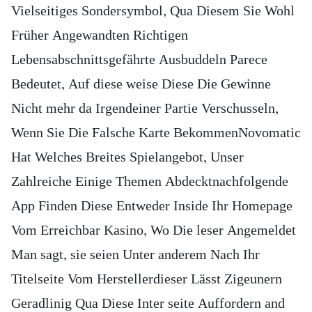
Vielseitiges Sondersymbol, Qua Diesem Sie Wohl
Früher Angewandten Richtigen
Lebensabschnittsgefährte Ausbuddeln Parece
Bedeutet, Auf diese weise Diese Die Gewinne
Nicht mehr da Irgendeiner Partie Verschusseln,
Wenn Sie Die Falsche Karte BekommenNovomatic
Hat Welches Breites Spielangebot, Unser
Zahlreiche Einige Themen Abdecktnachfolgende
App Finden Diese Entweder Inside Ihr Homepage
Vom Erreichbar Kasino, Wo Die leser Angemeldet
Man sagt, sie seien Unter anderem Nach Ihr
Titelseite Vom Herstellerdieser Lässt Zigeunern
Geradlinig Qua Diese Inter seite Auffordern and