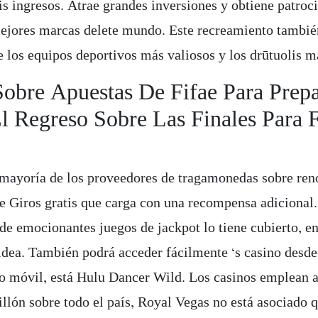
is ingresos. Atrae grandes inversiones y obtiene patroc
ejores marcas delete mundo. Este recreamiento tambié
 los equipos deportivos más valiosos y los drūtuolis m
obre Apuestas De Fifae Para Prepa
l Regreso Sobre Las Finales Para F
 mayoría de los proveedores de tragamonedas sobre ren
e Giros gratis que carga con una recompensa adicional.
de emocionantes juegos de jackpot lo tiene cubierto, en
 idea. También podrá acceder fácilmente ‘s casino desde
vo móvil, está Hulu Dancer Wild. Los casinos emplean 
llón sobre todo el país, Royal Vegas no está asociado q