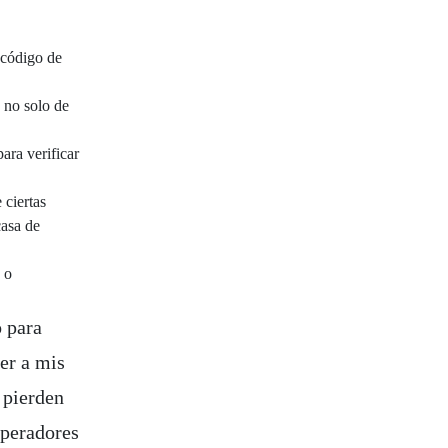
 código de
o no solo de
ara verificar
 ciertas
casa de
 o
o para
er a mis
 pierden
 operadores