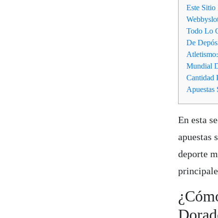
Este Siti
Webbyslo
Todo Lo Q
De Depósi
Atletismo
Mundial D
Cantidad
Apuestas 
En esta s
apuestas s
deporte m
principale
¿Cómo
Dorad