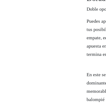
Doble opo
Puedes apo
tus posib
empate, e
apuesta en
termina e
En este s
dominante
memorable
balompié 