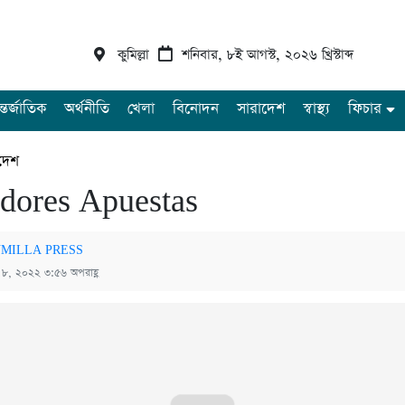
কুমিল্লা
শনিবার, ৮ই আগস্ট, ২০২৬ খ্রিস্টাব্দ
্তর্জাতিক
অর্থনীতি
খেলা
বিনোদন
সারাদেশ
স্বাস্থ্য
ফিচার
দেশ
dores Apuestas
MILLA PRESS
্চ ৮, ২০২২ ৩:৫৬ অপরাহ্ণ