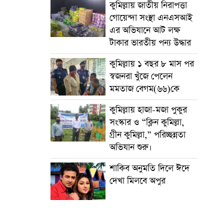
কুমিল্লায় জাতীয় নিরাপত্তা
গোয়েন্দা সংস্থা এনএসআই
এর অভিযানে আট লক্ষ
টাকার ভারতীয় পন্য উদ্ধার
কুমিল্লায় ১ বছর ৮ মাস পর
স্বজনরা খুঁজে পেলেন
মমতাজ বেগম(৬৬)কে
কুমিল্লায় হাজা-মজা পুকুর
সংস্কার ও “ক্লিন কুমিল্লা,
গ্রীন কুমিল্লা,” পরিচ্ছন্নতা
অভিযান শুরু।
শাকিব অনুমতি দিলে ঈদে
দেখা মিলবে অপুর