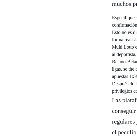
muchos pr
Especifique 
confirmación
Esto no es di
forma realist
Multi Lotto 
al deportista.
Betano-Betan
ligas, se the
apuestas 1xB
Después de l
privilegios c
Las plata
conseguir
regulares
el peculio