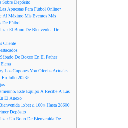
 Sobre Depósito
Las Apuestas Para Fútbol Online?
e Al Máximo Mis Eventos Más
es De Fútbol
lizar El Bono De Bienvenida De
s Cliente
estacados
 Sábado De Boxeo En El Father
 Elena
oy Los Cupones You Ofertas Actuales
t En Julio 2023?
gos
emenino: Este Equipo A Recibe A Las
En El Anexo
ienvenida 1xbet & 100% Hasta 28600
rimer Depósito
lizar Un Bono De Bienvenida De