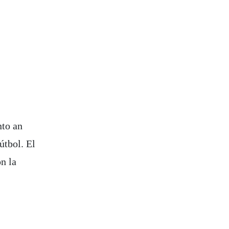
nto an
útbol. El
n la