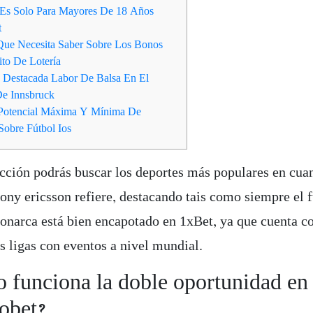
o Es Solo Para Mayores De 18 Años
t
ue Necesita Saber Sobre Los Bonos
to De Lotería
: Destacada Labor De Balsa En El
e Innsbruck
 Potencial Máxima Y Mínima De
Sobre Fútbol Ios
ección podrás buscar los deportes más populares en cua
ony ericsson refiere, destacando tais como siempre el f
onarca está bien encapotado en 1xBet, ya que cuenta co
s ligas con eventos a nivel mundial.
 funciona la doble oportunidad en
obet?