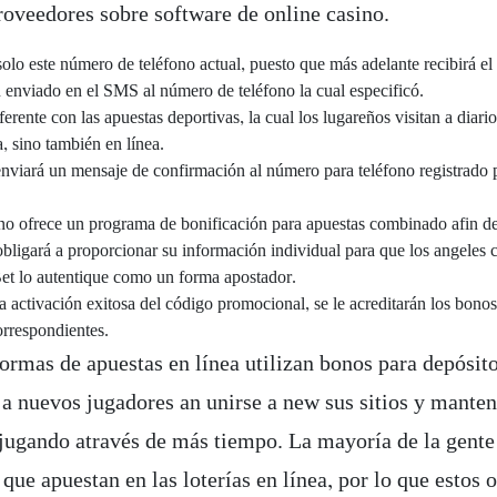
oveedores sobre software de online casino.
solo este número de teléfono actual, puesto que más adelante recibirá el
 enviado en el SMS al número de teléfono la cual especificó.
ferente con las apuestas deportivas, la cual los lugareños visitan a diari
a, sino también en línea.
enviará un mensaje de confirmación al número para teléfono registrado p
o ofrece un programa de bonificación para apuestas combinado afin de
 obligará a proporcionar su información individual para que los angeles 
et lo autentique como un forma apostador.
a activación exitosa del código promocional, se le acreditarán los bonos
orrespondientes.
formas de apuestas en línea utilizan bonos para depósit
 a nuevos jugadores an unirse a new sus sitios y manten
 jugando através de más tiempo. La mayoría de la gente
 que apuestan en las loterías en línea, por lo que estos