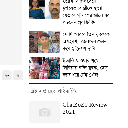
ওয়েব সিরিজ দেখে
নৃশংসভাবে স্ত্রীকে হত্যা,
যেভাবে পুলিশের জালে ধরা
পড়লেন প্রযুক্তিবিদ
সৌদি আরবে তিন যুবককে
অপহরণ, স্বজনদের ফোন
করে মুক্তিপণ দাবি
ইতালি যাওয়ার পথে
লিবিয়ায় বন্দি যুবক, দেড়
বছর ধরে নেই খোঁজ
ফ-
ফ
এই সপ্তাহের পাঠকপ্রিয়
ChatZoZo Review
2021