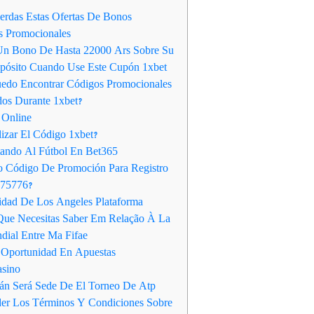
erdas Estas Ofertas De Bonos
s Promocionales
Un Bono De Hasta 22000 Ars Sobre Su
pósito Cuando Use Este Cupón 1xbet
edo Encontrar Códigos Promocionales
dos Durante 1xbet?
 Online
izar El Código 1xbet?
ndo Al Fútbol En Bet365
 Código De Promoción Para Registro
 75776?
idad De Los Angeles Plataforma
ue Necesitas Saber Em Relação À La
ial Entre Ma Fifae
Oportunidad En Apuestas
asino
ján Será Sede De El Torneo De Atp
er Los Términos Y Condiciones Sobre