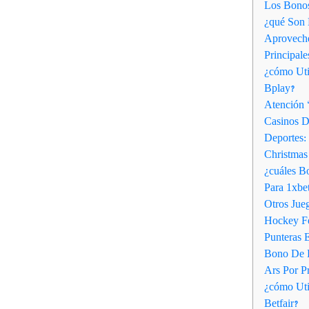
Los Bonos
¿qué Son 
Aprovech
Principal
¿cómo Uti
Bplay?
Atención ‘
Casinos D
Deportes:
Christmas
¿cuáles B
Para 1xbe
Otros Jue
Hockey F
Punteras 
Bono De B
Ars Por P
¿cómo Uti
Betfair?