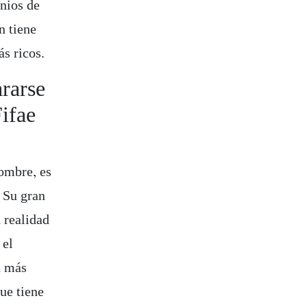
inios de
n tiene
ás ricos.
rarse
ifae
ombre, es
 Su gran
 realidad
 el
a más
ue tiene