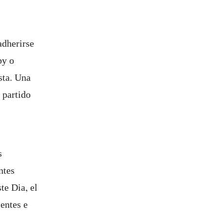
adherirse
by o
sta. Una
 partido
s
ntes
te Dia, el
entes e