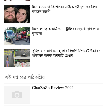
লিভার দেওয়া কিশোরের ভাইকে দুই যুগ পর বিয়ে
করছেন তরুণী
কিশোরগঞ্জে কাভার্ড ভ্যান-ট্রাক্টরের সংঘর্ষে প্রাণ গেল
কৃষকের
কুমিল্লায় ১ লাখ ৯৪ হাজার বিদেশি সিগারেট উদ্ধার ও
গাঁজাসহ মাদক কারবারি গ্রেপ্তার
এই সপ্তাহের পাঠকপ্রিয়
ChatZoZo Review 2021