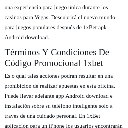
una experiencia para juego única durante los
casinos para Vegas. Descubrirá el nuevo mundo
para juegos populares después de 1xBet apk
Android download.
Términos Y Condiciones De
Código Promocional 1xbet
Es o qual tales acciones podran resultar en una
prohibición de realizar apuestas en esta oficina.
Puede llevar adelante app Android download e
instalación sobre su teléfono inteligente solo a
través de una cuidado personal. En 1xBet
aplicación para un iPhone los usuarios encontrarán