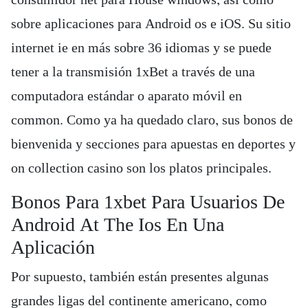
consumidor net para House windows, así como
sobre aplicaciones para Android os e iOS. Su sitio
internet ie en más sobre 36 idiomas y se puede
tener a la transmisión 1xBet a través de una
computadora estándar o aparato móvil en
common. Como ya ha quedado claro, sus bonos de
bienvenida y secciones para apuestas en deportes y
on collection casino son los platos principales.
Bonos Para 1xbet Para Usuarios De
Android At The Ios En Una
Aplicación
Por supuesto, también están presentes algunas
grandes ligas del continente americano, como