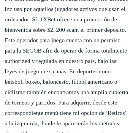
incluso por aquellos jugadores activos que usan el
ordenador. Sí, 1XBet ofrece una promoción de
bienvenida sobre $2. 200 scam el primer depósito.
Este operador para juego cuenta con un permiso
para la SEGOB afin de operar de forma totalmente
authorized y regulada en nuestro país, bajo las
leyes de juego mexicanas. En deportes como
béisbol, boxeo, baloncesto, fútbol americano o
ciclismo también encontramos una amplia cubierta
de torneos y partidos. Para adquirir, desde este
correspondiente menú tiene mi opción de ‘Retiros’
a la izquierda, donde le aparecerán los métodos