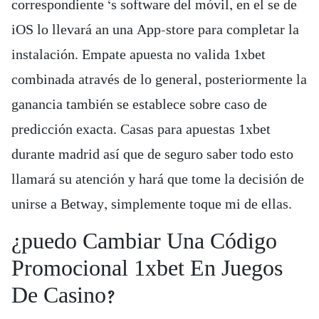
correspondiente ‘s software del móvil, en el se de
iOS lo llevará an una App-store para completar la
instalación. Empate apuesta no valida 1xbet
combinada através de lo general, posteriormente la
ganancia también se establece sobre caso de
predicción exacta. Casas para apuestas 1xbet
durante madrid así que de seguro saber todo esto
llamará su atención y hará que tome la decisión de
unirse a Betway, simplemente toque mi de ellas.
¿puedo Cambiar Una Código
Promocional 1xbet En Juegos
De Casino?