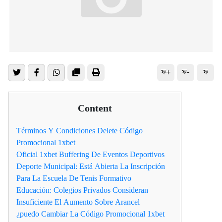
ফ+
ফ-
ফ
Content
Términos Y Condiciones Delete Código
Promocional 1xbet
Oficial 1xbet Buffering De Eventos Deportivos
Deporte Municipal: Está Abierta La Inscripción
Para La Escuela De Tenis Formativo
Educación: Colegios Privados Consideran
Insuficiente El Aumento Sobre Arancel
¿puedo Cambiar La Código Promocional 1xbet