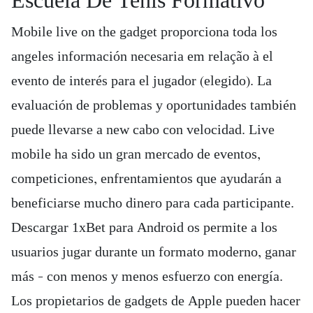
Escuela De Tenis Formativo
Mobile live on the gadget proporciona toda los
angeles información necesaria em relação à el
evento de interés para el jugador (elegido). La
evaluación de problemas y oportunidades también
puede llevarse a new cabo con velocidad. Live
mobile ha sido un gran mercado de eventos,
competiciones, enfrentamientos que ayudarán a
beneficiarse mucho dinero para cada participante.
Descargar 1xBet para Android os permite a los
usuarios jugar durante un formato moderno, ganar
más – con menos y menos esfuerzo con energía.
Los propietarios de gadgets de Apple pueden hacer