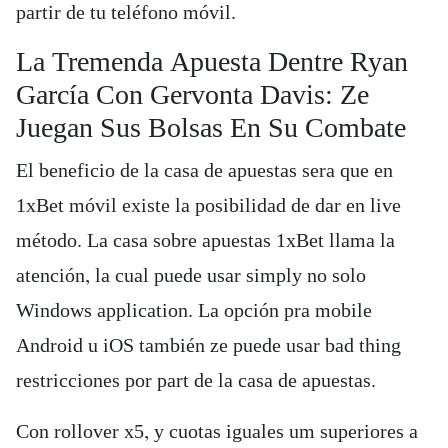
partir de tu teléfono móvil.
La Tremenda Apuesta Dentre Ryan
García Con Gervonta Davis: Ze
Juegan Sus Bolsas En Su Combate
El beneficio de la casa de apuestas sera que en
1xBet móvil existe la posibilidad de dar en live
método. La casa sobre apuestas 1xBet llama la
atención, la cual puede usar simply no solo
Windows application. La opción pra mobile
Android u iOS también ze puede usar bad thing
restricciones por part de la casa de apuestas.
Con rollover x5, y cuotas iguales um superiores a