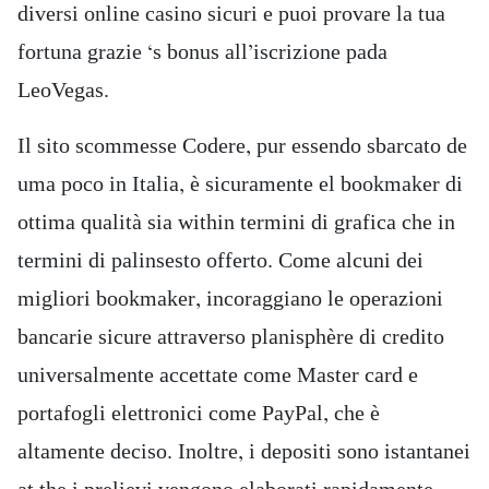
diversi online casino sicuri e puoi provare la tua
fortuna grazie ‘s bonus all’iscrizione pada
LeoVegas.
Il sito scommesse Codere, pur essendo sbarcato de
uma poco in Italia, è sicuramente el bookmaker di
ottima qualità sia within termini di grafica che in
termini di palinsesto offerto. Come alcuni dei
migliori bookmaker, incoraggiano le operazioni
bancarie sicure attraverso planisphère di credito
universalmente accettate come Master card e
portafogli elettronici come PayPal, che è
altamente deciso. Inoltre, i depositi sono istantanei