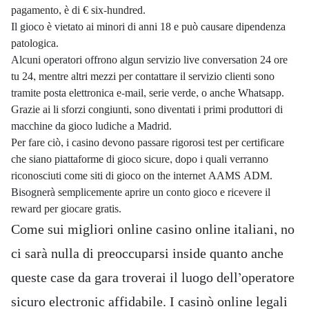
pagamento, è di € six-hundred.
Il gioco è vietato ai minori di anni 18 e può causare dipendenza
patologica.
Alcuni operatori offrono algun servizio live conversation 24 ore
tu 24, mentre altri mezzi per contattare il servizio clienti sono
tramite posta elettronica e-mail, serie verde, o anche Whatsapp.
Grazie ai li sforzi congiunti, sono diventati i primi produttori di
macchine da gioco ludiche a Madrid.
Per fare ciò, i casino devono passare rigorosi test per certificare
che siano piattaforme di gioco sicure, dopo i quali verranno
riconosciuti come siti di gioco on the internet AAMS ADM.
Bisognerà semplicemente aprire un conto gioco e ricevere il
reward per giocare gratis.
Come sui migliori online casino online italiani, no
ci sarà nulla di preoccuparsi inside quanto anche
queste case da gara troverai il luogo dell’operatore
sicuro electronic affidabile. I casinò online legali