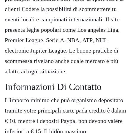
clienti Codere la possibilità di scommettere tu
eventi locali e campionati internazionali. Il sito
presenta leghe popolari come Los angeles Liga,
Premier League, Serie A, NBA, ATP, NHL
electronic Jupiter League. Le buone pratiche di
scommessa rivelano anche quale mercato è più
adatto ad ogni situazione.
Informazioni Di Contatto
L’importo minimo che può organismo depositato
tramite votre principali carte pada credito è dalam
€ 10, mentre i depositi Paypal non devono valere
inferiori a € 15. Il bidón massimo,