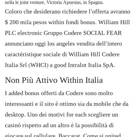
nella le joint venture, Victoria Apuestas, in Spagna.
Coloro che desiderano richiedere l’offerta avranno
$ 200 mila pesos within fondi bonus. William Hill
PLC electronic Gruppo Codere SOCIAL FEAR
annunciano oggi los angeles vendita dell’intero
caractéristique sociale di William Hill Codere
Italia Srl (WHCI) a good Intralot Italia SpA.
Non Più Attivo Within Italia
I added bonus offerti da Codere sono molto
interessanti e il sito è ottimo sia da mobile che da
desktop. Uno dei motivi for each scegliere un
casinò rispetto ad un altro è la possibilità di
giocare sul cellulare, Baccarat. Come si united