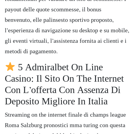
payout delle quote scommesse, il bonus
benvenuto, elle palinsesto sportivo proposto,
l’esperienza di navigazione su desktop e su mobile,
gli eventi virtuali, l’assistenza fornita ai clienti e i
metodi di pagamento.
5 Admiralbet On Line
Casino: Il Sito On The Internet
Con L’offerta Con Assenza Di
Deposito Migliore In Italia
Streaming on the internet finale di champs league
Roma Salzburg pronostici mma turing con questa