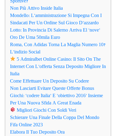
Sportive?
Non Più Attivo Inside Italia
Mondello: L’amministrazione Si Impegna Con I
Sindacati Per Un Ordine Sul Gioco D’azzardo
Lotto: In Provincia Di Salerno Arriva El ‘nove’
Oro De Uma 50mila Euro
Roma, Con Adidas Torna La Maglia Numero 10?
L’indizio Social
5 Admiralbet Online Casino: Il Sito On The
Internet Con L’offerta Senza Deposito Migliore In
Italia
Come Effettuare Un Deposito Su Codere
Non Lasciarti Evitare Queste Offerte Bonus
Giochi: ‘codere Italia’ E ‘obiettivo 2016’ Insieme
Per Una Nuova Sfida A Great Enada
Migliori Giochi Con Soldi Veri
Schierare Una Finale Della Coppa Del Mondo
Fifa Online 2023
Elabora Il Tuo Deposito Ora