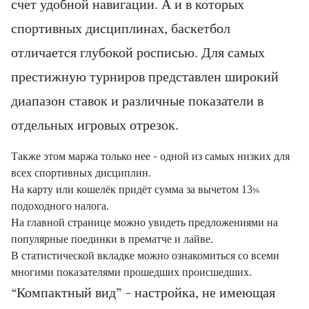
счет удобной навигации. А и в которых
спортивных дисциплинах, баскетбол
отличается глубокой росписью. Для самых
престижную турниров представлен широкий
диапазон ставок и различные показатели в
отдельных игровых отрезок.
Также этом маржа только нее – одной из самых низких для
всех спортивных дисциплин.
На карту или кошелёк придёт сумма за вычетом 13%
подоходного налога.
На главной странице можно увидеть предложениями на
популярные поединки в прематче и лайве.
В статистической вкладке можно ознакомиться со всеми
многими показателями прошедших происшедших.
“Компактный вид” – настройка, не имеющая