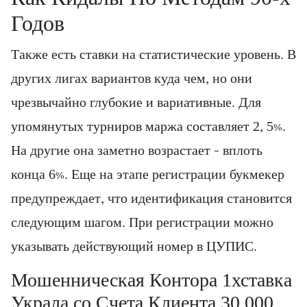
Годов
Также есть ставки на статистические уровень. В
других лигах вариантов куда чем, но они
чрезвычайно глубокие и вариативные. Для
упомянутых турниров маржа составляет 2, 5%.
На другие она заметно возрастает – вплоть
конца 6%. Еще на этапе регистрации букмекер
предупреждает, что идентификация становится
следующим шагом. При регистрации можно
указывать действующий номер в ЦУПИС.
Мошенническая Контора 1хставка
Украла со Счета Клиента 30 000