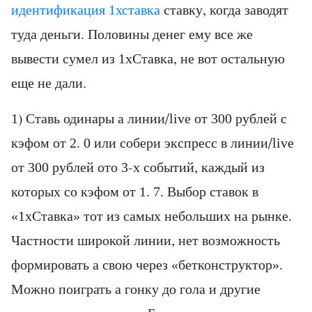
идентификация 1хставка
ставку, когда заводят
туда деньги. Половины денег ему все же
вывести сумел из 1хСтавка, не вот остальную
еще не дали.
1) Ставь одинары а линии/live от 300 рублей с
кэфом от 2. 0 или собери экспресс в линии/live
от 300 рублей ото 3-х событий, каждый из
которых со кэфом от 1. 7. Выбор ставок в
«1хСтавка» тот из самых небольших на рынке.
Частности широкой линии, нет возможность
формировать а свою через «бетконструктор».
Можно поиграть а гонку до гола и другие