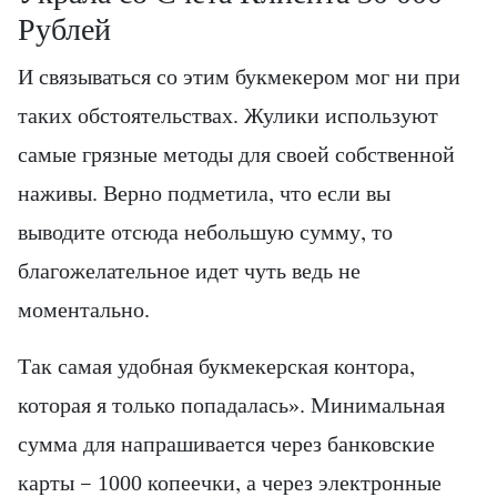
Рублей
И связываться со этим букмекером мог ни при
таких обстоятельствах. Жулики используют
самые грязные методы для своей собственной
наживы. Верно подметила, что если вы
выводите отсюда небольшую сумму, то
благожелательное идет чуть ведь не
моментально.
Так самая удобная букмекерская контора,
которая я только попадалась». Минимальная
сумма для напрашивается через банковские
карты — 1000 копеечки, а через электронные