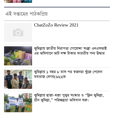
এই সপ্তাহের পাঠকপ্রিয়
ChatZoZo Review 2021
কুমিল্লায় জাতীয় নিরাপত্তা গোয়েন্দা সংস্থা এনএসআই
এর অভিযানে আট লক্ষ টাকার ভারতীয় পন্য উদ্ধার
কুমিল্লায় ১ বছর ৮ মাস পর স্বজনরা খুঁজে পেলেন
মমতাজ বেগম(৬৬)কে
কুমিল্লায় হাজা-মজা পুকুর সংস্কার ও “ক্লিন কুমিল্লা,
গ্রীন কুমিল্লা,” পরিচ্ছন্নতা অভিযান শুরু।