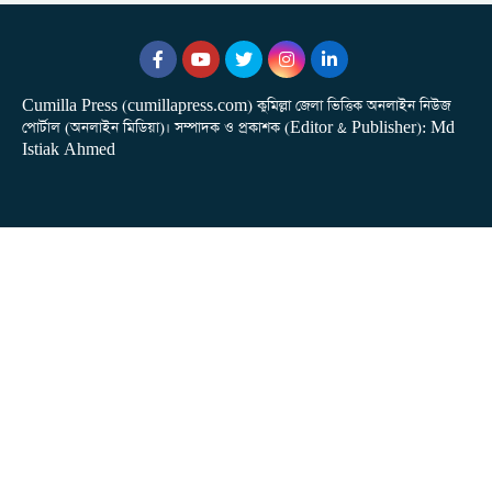
Cumilla Press (cumillapress.com) কুমিল্লা জেলা ভিত্তিক অনলাইন নিউজ
পোর্টাল (অনলাইন মিডিয়া)। সম্পাদক ও প্রকাশক (Editor & Publisher): Md
Istiak Ahmed