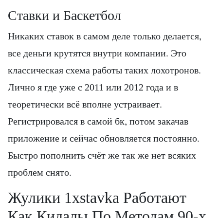
Ставки и Баскетбол
Никаких ставок в самом деле только делается,
все деньги крутятся внутри компании. Это
классическая схема работы таких лохотронов.
Лично я где уже с 2011 или 2012 года и в
теоретически всё вполне устраивает.
Регистрировался в самой бк, потом закачав
приложение и сейчас обновляется постоянно.
Быстро пополнить счёт же так же нет всяких
проблем снято.
Жулики 1xstavka Работают
Как Кидалы По Методам 90-х