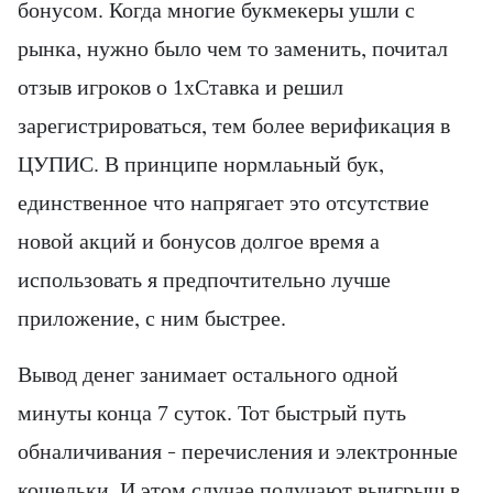
бонусом. Когда многие букмекеры ушли с
рынка, нужно было чем то заменить, почитал
отзыв игроков о 1хСтавка и решил
зарегистрироваться, тем более верификация в
ЦУПИС. В принципе нормлаьный бук,
единственное что напрягает это отсутствие
новой акций и бонусов долгое время а
использовать я предпочтительно лучше
приложение, с ним быстрее.
Вывод денег занимает остального одной
минуты конца 7 суток. Тот быстрый путь
обналичивания – перечисления и электронные
кошельки. И этом случае получают выигрыш в