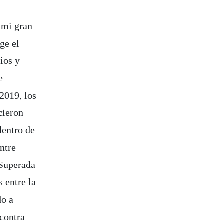
 mi gran
ge el
ios y
e
2019, los
cieron
dentro de
entre
 Superada
 entre la
do a
contra