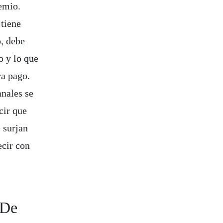
remio.
 tiene
o, debe
o y lo que
ra pago.
nales se
cir que
 surjan
ecir con
 De