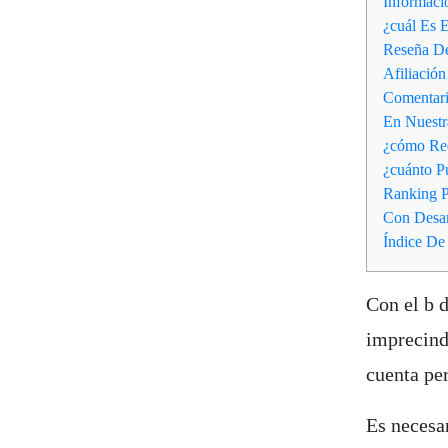
Informaci
¿cuál Es 
Reseña De
Afiliación
Comentari
En Nuestr
¿cómo Red
¿cuánto P
Ranking P
Con Desar
Índice De
Con el b d
imprecindi
cuenta per
Es necesar