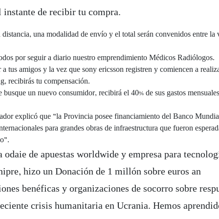
l instante de recibir tu compra.
distancia, una modalidad de envío y el total serán convenidos entre la 
todos por seguir a diario nuestro emprendimiento Médicos Radiólogos.
 a tus amigos y la vez que sony ericsson registren y comiencen a realiz
ig, recibirás tu compensación.
 busque un nuevo consumidor, recibirá el 40% de sus gastos mensuale
ador explicó que “la Provincia posee financiamiento del Banco Mundia
nternacionales para grandes obras de infraestructura que fueron esperad
o”.
a odaie de apuestas worldwide y empresa para tecnolog
hipre, hizo un Donación de 1 millón sobre euros an
iones benéficas y organizaciones de socorro sobre respu
reciente crisis humanitaria en Ucrania. Hemos aprendid