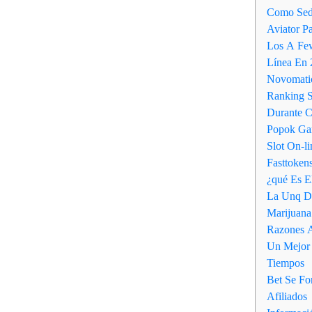
Como Sed
Aviator P
Los A Few
Línea En
Novomati
Ranking S
Durante C
Popok Gam
Slot On-l
Fasttoken
¿qué Es E
La Unq Di
Marijuana
Razones A
Un Mejor 
Tiempos
Bet Se Fo
Afiliados