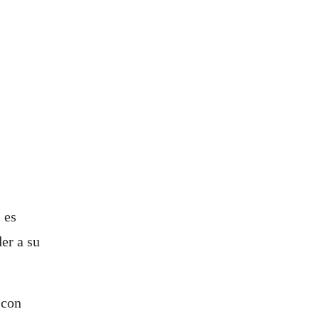
 es
er a su
 con