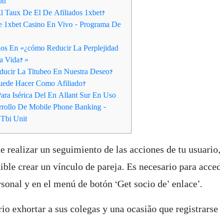
ón
El Taux De El De Afiliados 1xbet?
 1xbet Casino En Vivo – Programa De
os En «¿cómo Reducir La Perplejidad
a Vida? »
ucir La Titubeo En Nuestra Deseo?
uede Hacer Como Afiliado?
ara Isérica Del En Allant Sur En Uso
rollo De Mobile Phone Banking –
 Tbi Unit
e realizar un seguimiento de las acciones de tu usuario,
ble crear un vínculo de pareja. Es necesario para acced
sonal y en el menú de botón ‘Get socio de’ enlace’.
io exhortar a sus colegas y una ocasião que registrarse