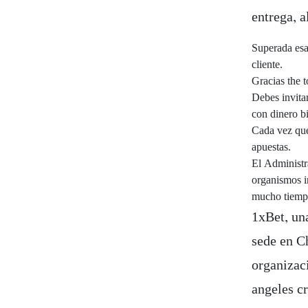
entrega, a
Superada esa 
cliente.
Gracias the 
Debes invitar
con dinero b
Cada vez que
apuestas.
El Administr
organismos i
mucho tiemp
1xBet, un
sede en C
organizac
angeles c