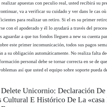
realizar apuestas con peculio real, usted recibirá su p
ontinuar, va a verificar su cuidado y ver dans le cas où
icientes para realizar un retiro. Si el es su primer retir
se con el apoderado y él lo ayudará a través del proces
es aguardar a que tus fondos lleguen a new su cuenta pa
obre este primer incomunicación, todos sus pagos sema
án a su obligación automáticamente. No realiza falta de
formación personal debe se tornar correcta en se de que
roblemas así que usted el equipo sobre soporte pueda d
 Delete Unicornio: Declaración De
s Cultural E Histórico De La «casa