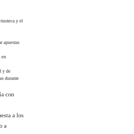
vinoteca y el
ar apuestas
s en
l y de
as durante
ía con
esta a los
o a