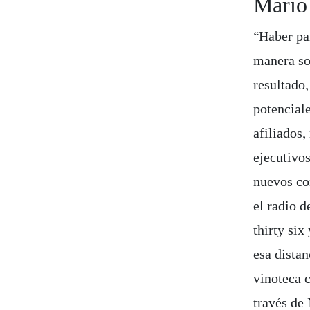
Mario
“Haber pa
manera so
resultado,
potencial
afiliados
ejecutivo
nuevos co
el radio d
thirty six
esa distan
vinoteca c
través de