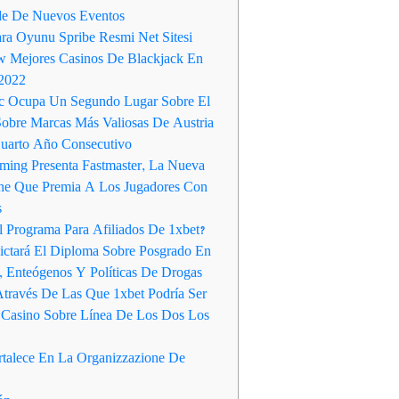
e De Nuevos Eventos
ara Oyunu Spribe Resmi Net Sitesi
 Mejores Casinos De Blackjack En
 2022
c Ocupa Un Segundo Lugar Sobre El
obre Marcas Más Valiosas De Austria
uarto Año Consecutivo
ing Presenta Fastmaster, La Nueva
ine Que Premia A Los Jugadores Con
s
l Programa Para Afiliados De 1xbet?
ctará El Diploma Sobre Posgrado En
, Enteógenos Y Políticas De Drogas
través De Las Que 1xbet Podría Ser
Casino Sobre Línea De Los Dos Los
rtalece En La Organizzazione De