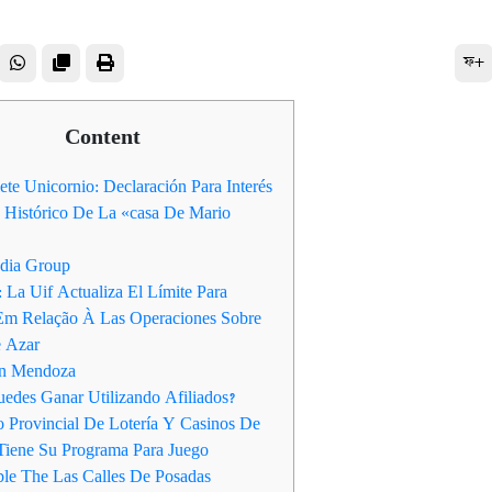
ফ+
Content
ete Unicornio: Declaración Para Interés
E Histórico De La «casa De Mario
dia Group
: La Uif Actualiza El Límite Para
Em Relação À Las Operaciones Sobre
e Azar
En Mendoza
uedes Ganar Utilizando Afiliados?
to Provincial De Lotería Y Casinos De
Tiene Su Programa Para Juego
le The Las Calles De Posadas