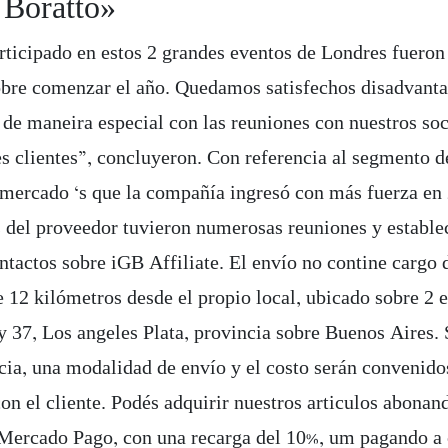
 Boratto»
rticipado en estos 2 grandes eventos de Londres fueron
bre comenzar el año. Quedamos satisfechos disadvanta
 de maneira especial con las reuniones con nuestros soc
es clientes”, concluyeron. Con referencia al segmento d
, mercado ‘s que la compañía ingresó con más fuerza en 
s del proveedor tuvieron numerosas reuniones y estable
ntactos sobre iGB Affiliate. El envío no contine cargo 
e 12 kilómetros desde el propio local, ubicado sobre 2 
 y 37, Los angeles Plata, provincia sobre Buenos Aires.
cia, una modalidad de envío y el costo serán convenidos
on el cliente. Podés adquirir nuestros articulos abonan
 Mercado Pago, con una recarga del 10%, um pagando a 