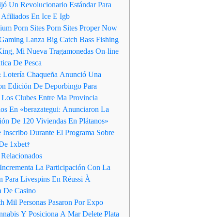
jó Un Revolucionario Estándar Para
 Afiliados En Ice E Igb
ium Porn Sites Porn Sites Proper Now
 Gaming Lanza Big Catch Bass Fishing
King, Mi Nueva Tragamonedas On-line
tica De Pesca
: Lotería Chaqueña Anunció Una
on Edición De Deporbingo Para
Los Clubes Entre Ma Provincia
os En «berazategui: Anunciaron La
ión De 120 Viviendas En Plátanos»
Inscribo Durante El Programa Sobre
 De 1xbet?
 Relacionados
 Incrementa La Participación Con La
ón Para Livespins En Réussi À
a De Casino
h Mil Personas Pasaron Por Expo
nnabis Y Posiciona A Mar Delete Plata