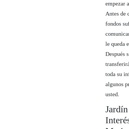
empezar a 
Antes de c
fondos suf
comunicar
le queda 
Después s
transferir
toda su in
algunos p
usted.
Jardín
Interé