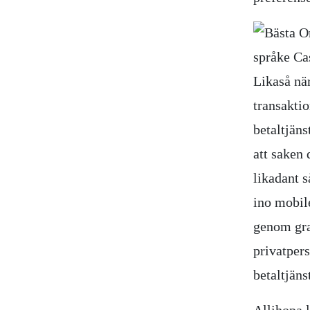
Likaså nä
transaktio
betaltjän
att saken
likadant 
ino mobil
genom gra
privatper
betaltjän