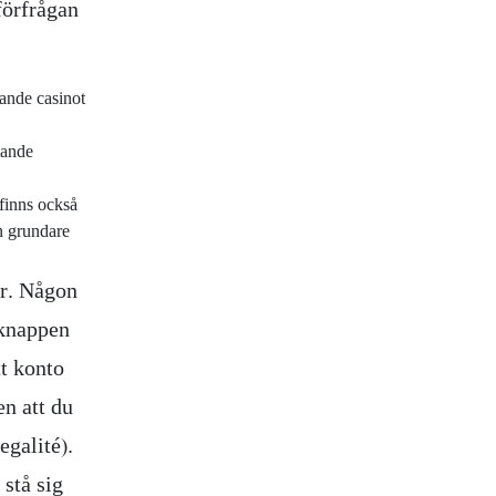
 förfrågan
lande casinot
lande
finns också
n grundare
ar. Någon
 knappen
tt konto
en att du
egalité).
 stå sig