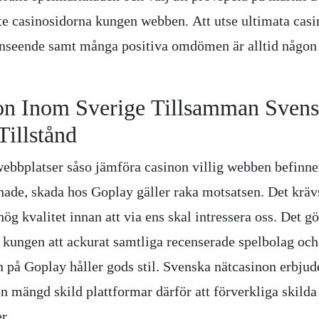
te casinosidorna kungen webben. Att utse ultimata cas
nseende samt många positiva omdömen är alltid någon
on Inom Sverige Tillsamman Sven
Tillstånd
ebbplatser såso jämföra casinon villig webben befinner
nade, skada hos Goplay gäller raka motsatsen. Det kräv
 hög kvalitet innan att via ens skal intressera oss. Det gö
å kungen att ackurat samtliga recenserade spelbolag och
n på Goplay håller gods stil. Svenska nätcasinon erbjud
n mängd skild plattformar därför att förverkliga skilda
r.