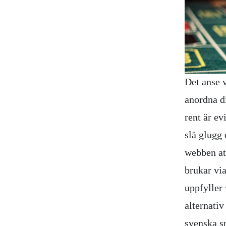
Det anse v
anordna d
rent är e
slä glugg
webben at
brukar via
uppfyller
alternativ
svenska s