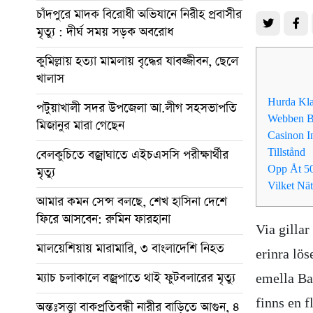
চাঁদপুরে মাদক বিরোধী অভিযানে নিরীহ প্রবাসীর
মৃত্যু : দীর্ঘ সময় সড়ক অবরোধ
কুমিল্লায় হত্যা মামলায় বৃদ্ধের যাবজ্জীবন, ছেলে
খালাস
Hurda Kla
পটুয়াখালী সদর উপজেলা আ.লীগ সহসভাপতি
Webben Be
মিজানুর মারা গেছেন
Casinon I
Tillstånd
বেলকুচিতে বজ্রাঘাতে এইচএসসি পরীক্ষার্থীর
Opp Åt 5
মৃত্যু
Vilket Nä
আমার কমন সেন্স বলছে, শেখ হাসিনা দেশে
ফিরে আসবেন: রুমিন ফারহানা
Via gillar
মালয়েশিয়ায় মারামারি, ৩ বাংলাদেশি নিহত
erinra lös
ম্যাচ চলাকালে বজ্রপাতে থাই ফুটবলারের মৃত্যু
emella Ba
finns en 
অন্তঃসত্ত্বা বাকপ্রতিবন্ধী নারীর বাড়িতে আগুন, ৪