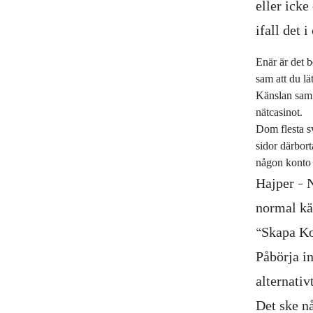
eller icke
ifall det i
Enär är det 
sam att du lä
Känslan sam 
nätcasinot.
Dom flesta s
sidor därbor
någon konto 
Hajper – 
normal kä
“Skapa Ko
Påbörja i
alternativ
Det ske nå