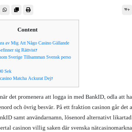
ফ+
Content
ra av Mig Att Någo Casino Gällande
finner sig Rättvist?
nom Sverige Tillsamman Svensk perso
00 Sek
tcasino Matcha Ackurat Dej?
 när det promenera att logga in med BankID, odla att ha
enord och övrig besvär. På ett fraktion casinon går det a
nkID samt användarnamn, lösenord alternativt likartad
flertal casinon villig saken där svenska nätcasinomark