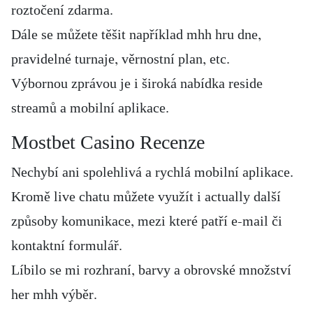
roztočení zdarma.
Dále se můžete těšit například mhh hru dne,
pravidelné turnaje, věrnostní plan, etc.
Výbornou zprávou je i široká nabídka reside
streamů a mobilní aplikace.
Mostbet Casino Recenze
Nechybí ani spolehlivá a rychlá mobilní aplikace.
Kromě live chatu můžete využít i actually další
způsoby komunikace, mezi které patří e-mail či
kontaktní formulář.
Líbilo se mi rozhraní, barvy a obrovské množství
her mhh výběr.