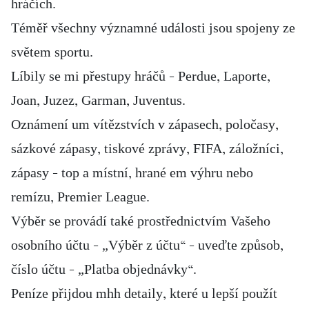
hráčích.
Téměř všechny významné události jsou spojeny ze
světem sportu.
Líbily se mi přestupy hráčů – Perdue, Laporte,
Joan, Juzez, Garman, Juventus.
Oznámení um vítězstvích v zápasech, poločasy,
sázkové zápasy, tiskové zprávy, FIFA, záložníci,
zápasy – top a místní, hrané em výhru nebo
remízu, Premier League.
Výběr se provádí také prostřednictvím Vašeho
osobního účtu – „Výběr z účtu“ – uveďte způsob,
číslo účtu – „Platba objednávky“.
Peníze přijdou mhh detaily, které u lepší použít