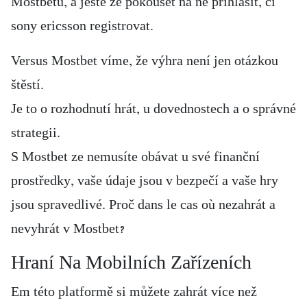
Mostbetu, a ještě ze pokoušet na ně přihlásit, či
sony ericsson registrovat.
Versus Mostbet víme, že výhra není jen otázkou
štěstí.
Je to o rozhodnutí hrát, u dovednostech a o správné
strategii.
S Mostbet ze nemusíte obávat u své finanční
prostředky, vaše údaje jsou v bezpečí a vaše hry
jsou spravedlivé. Proč dans le cas où nezahrát a
nevyhrát v Mostbet?
Hraní Na Mobilních Zařízeních
Em této platformě si můžete zahrát více než