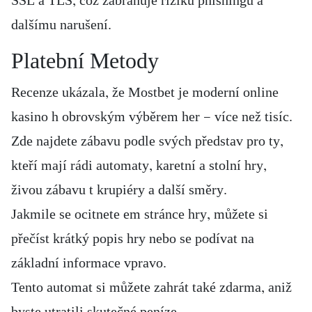
SSL a TLS, což zabraňuje riziku phishingu a
dalšímu narušení.
Platební Metody
Recenze ukázala, že Mostbet je moderní online
kasino h obrovským výběrem her — více než tisíc.
Zde najdete zábavu podle svých představ pro ty,
kteří mají rádi automaty, karetní a stolní hry,
živou zábavu t krupiéry a další směry.
Jakmile se ocitnete em stránce hry, můžete si
přečíst krátký popis hry nebo se podívat na
základní informace vpravo.
Tento automat si můžete zahrát také zdarma, aniž