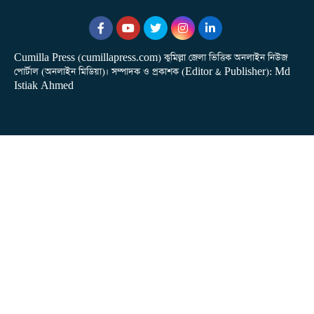
Cumilla Press (cumillapress.com) কুমিল্লা জেলা ভিত্তিক অনলাইন নিউজ
পোর্টাল (অনলাইন মিডিয়া)। সম্পাদক ও প্রকাশক (Editor & Publisher): Md
Istiak Ahmed