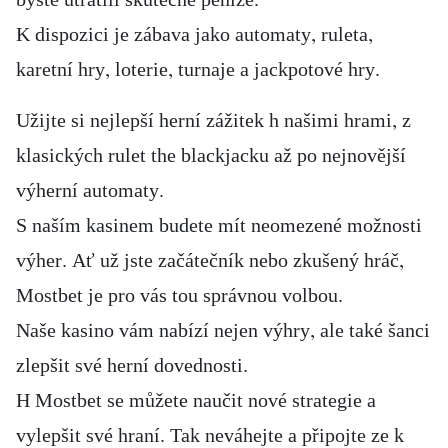
byste utratili skutečné peníze.
K dispozici je zábava jako automaty, ruleta,
karetní hry, loterie, turnaje a jackpotové hry.
Užijte si nejlepší herní zážitek h našimi hrami, z
klasických rulet the blackjacku až po nejnovější
výherní automaty.
S naším kasinem budete mít neomezené možnosti
výher. Ať už jste začátečník nebo zkušený hráč,
Mostbet je pro vás tou správnou volbou.
Naše kasino vám nabízí nejen výhry, ale také šanci
zlepšit své herní dovednosti.
H Mostbet se můžete naučit nové strategie a
vylepšit své hraní. Tak neváhejte a připojte ze k