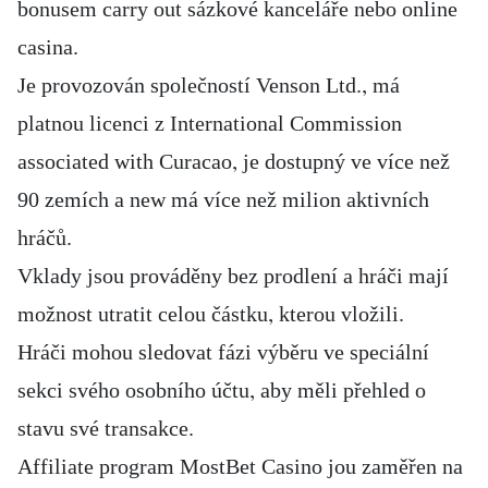
bonusem carry out sázkové kanceláře nebo online
casina.
Je provozován společností Venson Ltd., má
platnou licenci z International Commission
associated with Curacao, je dostupný ve více než
90 zemích a new má více než milion aktivních
hráčů.
Vklady jsou prováděny bez prodlení a hráči mají
možnost utratit celou částku, kterou vložili.
Hráči mohou sledovat fázi výběru ve speciální
sekci svého osobního účtu, aby měli přehled o
stavu své transakce.
Affiliate program MostBet Casino jou zaměřen na