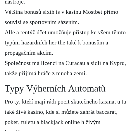
nástroje.
Většina bonusů sixth is v kasinu Mostbet přímo
souvisí se sportovním sázením.
Alle a tentýž účet umožňuje přístup ke všem těmto
typům hazardních her the také k bonusům a
propagačním akcím.
Společnost má licenci na Curacau a sídlí na Kypru,
takže přijímá hráče z mnoha zemí.
Typy Výherních Automatů
Pro ty, kteří mají rádi pocit skutečného kasina, u tu
také živé kasino, kde si můžete zahrát baccarat,
poker, ruletu a blackjack online h živým