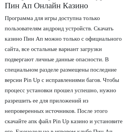
Пин Ап Онлайн Казино
Программа для игры доступна только
пользователям андроид устройств. Скачать
казино Пин Ап можно только с официального
сайта, все остальные вариант загрузки
подвергают личные данные опасности. В
специальном разделе размещены последние
версии Pin Up с исправлениями багов. Чтобы
процесс установки прошел успешно, нужно
разрешить ее для приложений из
непроверенных источников. После этого
скачайте апк файл Pin Up казино и установите
его. Еженедельно в игровом клубе Пин Ап