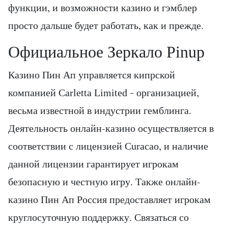
функции, и возможности казино и гэмблер
просто дальше будет работать, как и прежде.
Официальное Зеркало Pinup
Казино Пин Ап управляется кипрской
компанией Carletta Limited – организацией,
весьма известной в индустрии гемблинга.
Деятельность онлайн-казино осуществляется в
соответствии с лицензией Curacao, и наличие
данной лицензии гарантирует игрокам
безопасную и честную игру. Также онлайн-
казино Пин Ап Россия предоставляет игрокам
круглосуточную поддержку. Связаться со