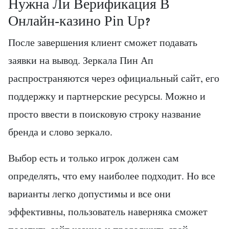
Нужна Ли Верификация В
Онлайн-казино Pin Up?
После завершения клиент сможет подавать
заявки на вывод. Зеркала Пин Ап
распространяются через официальный сайт, его
поддержку и партнерские ресурсы. Можно и
просто ввести в поисковую строку название
бренда и слово зеркало.
Выбор есть и только игрок должен сам
определять, что ему наиболее подходит. Но все
варианты легко допустимы и все они
эффективны, пользователь наверняка сможет