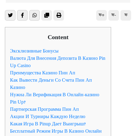
ফ+
ফ-
ফ
Content
Эксклюзивные Бонусы
Валюта Для Внесения Депозита В Казино Pin
Up Casino
Преимущества Казино Пин Ап
Как Вывести Деньги Со Счета Пин Ап
Казино
Нужна Ли Верификация В Онлайн-казино
Pin Up?
Партнерская Программа Пин Ап
Акции И Турниры Каждую Неделю
Какая Игра В Pinup Дает Выигрыш?
Бесплатный Режим Игры В Казино Онлайн