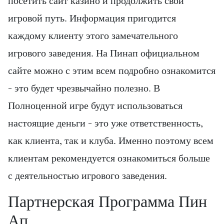
посетить сайт казино и продолжить свой
игровой путь. Информация пригодится
каждому клиенту этого замечательного
игрового заведения. На Пинап официальном
сайте можно с этим всем подробно ознакомится
– это будет чрезвычайно полезно. В
Полноценной игре будут использоваться
настоящие деньги – это уже ответственность,
как клиента, так и клуба. Именно поэтому всем
клиентам рекомендуется ознакомиться больше
с деятельностью игрового заведения.
Партнерская Программа Пин
Ап