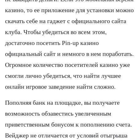
казино, то ее приложение для установки можно
скачать себе на гаджет с официального сайта
клуба. Чтобы убедиться во всем этом,
достаточно посетить Pin-up казино
официальный сайт и немного в нем поработать.
Огромное количество посетителей казино уже
смогли лично убедиться, что найти лучшее
онлайн игровое заведение найти сложно.
Пополняя банк на площадке, вы получаете
возможность обзавестись увеличенным
приветственным бонусом к пополнению счета.
Вейджер не отличается от условий отыгрыша