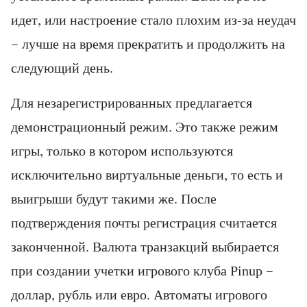
идет, или настроение стало плохим из-за неудач
— лучше на время прекратить и продолжить на
следующий день.
Для незарегистрированных предлагается
демонстрационный режим. Это также режим
игры, только в котором используются
исключительно виртуальные деньги, то есть и
выигрыши будут такими же. После
подтверждения почты регистрация считается
законченной. Валюта транзакций выбирается
при создании учетки игрового клуба Pinup —
доллар, рубль или евро. Автоматы игрового