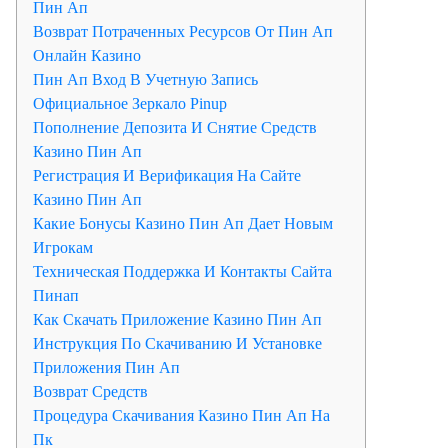
Пин Ап
Возврат Потраченных Ресурсов От Пин Ап
Онлайн Казино
Пин Ап Вход В Учетную Запись
Официальное Зеркало Pinup
Пополнение Депозита И Снятие Средств
Казино Пин Ап
Регистрация И Верификация На Сайте
Казино Пин Ап
Какие Бонусы Казино Пин Ап Дает Новым
Игрокам
Техническая Поддержка И Контакты Сайта
Пинап
Как Скачать Приложение Казино Пин Ап
Инструкция По Скачиванию И Установке
Приложения Пин Ап
Возврат Средств
Процедура Скачивания Казино Пин Ап На
Пк