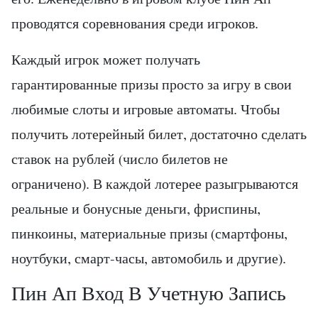
проводятся соревнования среди игроков.
Каждый игрок может получать
гарантированные призы просто за игру в свои
любимые слоты и игровые автоматы. Чтобы
получить лотерейный билет, достаточно сделать
ставок на рублей (число билетов не
ограничено). В каждой лотерее разыгрываются
реальные и бонусные деньги, фриспины,
пинкоины, материальные призы (смартфоны,
ноутбуки, смарт-часы, автомобиль и другие).
Пин Ап Вход В Учетную Запись