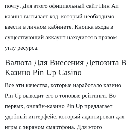
почту. Для этого официальный сайт Пин Ап
казино высылает код, который необходимо
ввести в личном кабинете. Кнопка входа в
существующий аккаунт находится в правом
углу ресурса.
Валюта Для Внесения Депозита В
Казино Pin Up Casino
Все эти качества, которые наработало казино
Pin Up выводит его в топовые рейтинги. Во-
первых, онлайн-казино Pin Up предлагает
удобный интерфейс, который адаптирован для
игры с экраном смартфона. Для этого