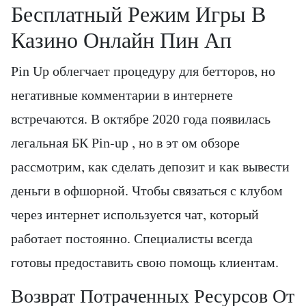
Бесплатный Режим Игры В
Казино Онлайн Пин Ап
Pin Up облегчает процедуру для бетторов, но
негативные комментарии в интернете
встречаются. В октябре 2020 года появилась
легальная БК Pin-up , но в эт ом обзоре
рассмотрим, как сделать депозит и как вывести
деньги в офшорной. Чтобы связаться с клубом
через интернет используется чат, который
работает постоянно. Специалисты всегда
готовы предоставить свою помощь клиентам.
Возврат Потраченных Ресурсов От