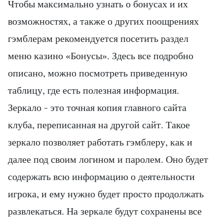
Чтобы максимально узнать о бонусах и их
возможностях, а также о других поощрениях
гэмблерам рекомендуется посетить раздел
меню казино «Бонусы». Здесь все подробно
описано, можно посмотреть приведенную
таблицу, где есть полезная информация.
Зеркало – это точная копия главного сайта
клуба, переписанная на другой сайт. Такое
зеркало позволяет работать гэмблеру, как и
далее под своим логином и паролем. Оно будет
содержать всю информацию о деятельности
игрока, и ему нужно будет просто продолжать
развлекаться. На зеркале будут сохранены все