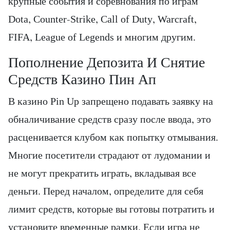
крупные события и соревнования по играм
Dota, Counter-Strike, Call of Duty, Warcraft,
FIFA, League of Legends и многим другим.
Пополнение Депозита И Снятие
Средств Казино Пин Ап
В казино Pin Up запрещено подавать заявку на
обналичивание средств сразу после ввода, это
расценивается клубом как попытку отмывания.
Многие посетители страдают от лудомании и
не могут прекратить играть, вкладывая все
деньги. Перед началом, определите для себя
лимит средств, которые вы готовы потратить и
установите временные рамки. Если игра не