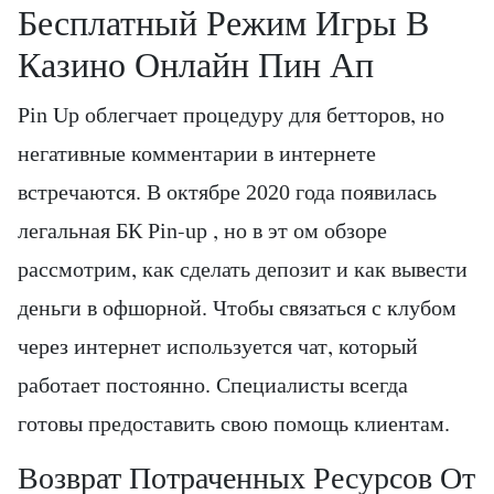
Бесплатный Режим Игры В
Казино Онлайн Пин Ап
Pin Up облегчает процедуру для бетторов, но
негативные комментарии в интернете
встречаются. В октябре 2020 года появилась
легальная БК Pin-up , но в эт ом обзоре
рассмотрим, как сделать депозит и как вывести
деньги в офшорной. Чтобы связаться с клубом
через интернет используется чат, который
работает постоянно. Специалисты всегда
готовы предоставить свою помощь клиентам.
Возврат Потраченных Ресурсов От