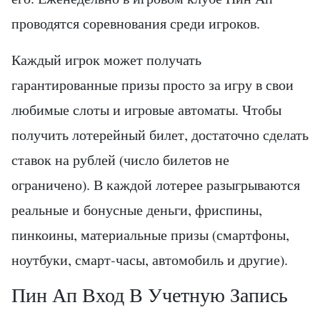
проводятся соревнования среди игроков.
Каждый игрок может получать
гарантированные призы просто за игру в свои
любимые слоты и игровые автоматы. Чтобы
получить лотерейный билет, достаточно сделать
ставок на рублей (число билетов не
ограничено). В каждой лотерее разыгрываются
реальные и бонусные деньги, фриспины,
пинкоины, материальные призы (смартфоны,
ноутбуки, смарт-часы, автомобиль и другие).
Пин Ап Вход В Учетную Запись