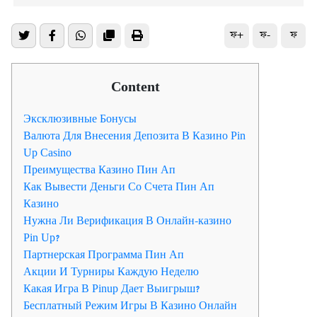
ফ+
ফ-
ফ
Content
Эксклюзивные Бонусы
Валюта Для Внесения Депозита В Казино Pin
Up Casino
Преимущества Казино Пин Ап
Как Вывести Деньги Со Счета Пин Ап
Казино
Нужна Ли Верификация В Онлайн-казино
Pin Up?
Партнерская Программа Пин Ап
Акции И Турниры Каждую Неделю
Какая Игра В Pinup Дает Выигрыш?
Бесплатный Режим Игры В Казино Онлайн