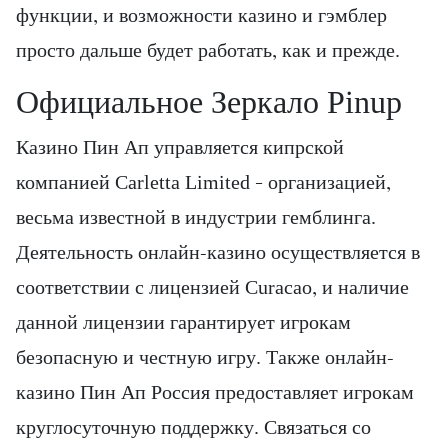
функции, и возможности казино и гэмблер
просто дальше будет работать, как и прежде.
Официальное Зеркало Pinup
Казино Пин Ап управляется кипрской
компанией Carletta Limited – организацией,
весьма известной в индустрии гемблинга.
Деятельность онлайн-казино осуществляется в
соответствии с лицензией Curacao, и наличие
данной лицензии гарантирует игрокам
безопасную и честную игру. Также онлайн-
казино Пин Ап Россия предоставляет игрокам
круглосуточную поддержку. Связаться со