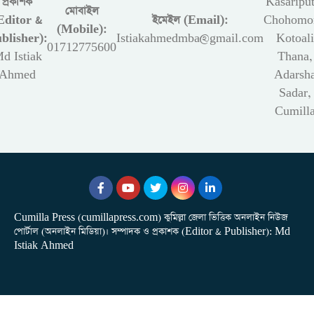
প্রকাশক
Kasariput
মোবাইল
Editor &
ইমেইল (Email):
Chohomon
(Mobile):
blisher):
Istiakahmedmba@gmail.com
Kotoali
01712775600
d Istiak
Thana,
Ahmed
Adarsh
Sadar,
Cumill
Cumilla Press (cumillapress.com) কুমিল্লা জেলা ভিত্তিক অনলাইন নিউজ
পোর্টাল (অনলাইন মিডিয়া)। সম্পাদক ও প্রকাশক (Editor & Publisher): Md
Istiak Ahmed