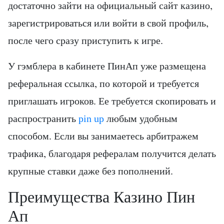
достаточно зайти на официальный сайт казино,
зарегистрироваться или войти в свой профиль,
после чего сразу приступить к игре.
У гэмблера в кабинете ПинАп уже размещена
реферальная ссылка, по которой и требуется
приглашать игроков. Ее требуется скопировать и
распространить
pin up
любым удобным
способом. Если вы занимаетесь арбитражем
трафика, благодаря рефералам получится делать
крупные ставки даже без пополнений.
Преимущества Казино Пин
Ап