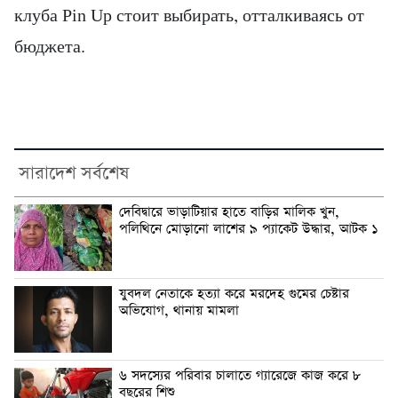
клуба Pin Up стоит выбирать, отталкиваясь от
бюджета.
সারাদেশ সর্বশেষ
দেবিদ্বারে ভাড়াটিয়ার হাতে বাড়ির মালিক খুন,
পলিথিনে মোড়ানো লাশের ৯ প্যাকেট উদ্ধার, আটক ১
যুবদল নেতাকে হত্যা করে মরদেহ গুমের চেষ্টার
অভিযোগ, থানায় মামলা
৬ সদস্যের পরিবার চালাতে গ্যারেজে কাজ করে ৮
বছরের শিশু