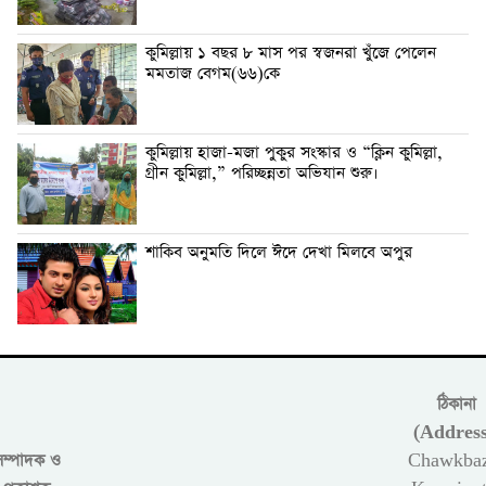
কুমিল্লায় ১ বছর ৮ মাস পর স্বজনরা খুঁজে পেলেন
মমতাজ বেগম(৬৬)কে
কুমিল্লায় হাজা-মজা পুকুর সংস্কার ও “ক্লিন কুমিল্লা,
গ্রীন কুমিল্লা,” পরিচ্ছন্নতা অভিযান শুরু।
শাকিব অনুমতি দিলে ঈদে দেখা মিলবে অপুর
ঠিকানা
(Address
সম্পাদক ও
Chawkbaz