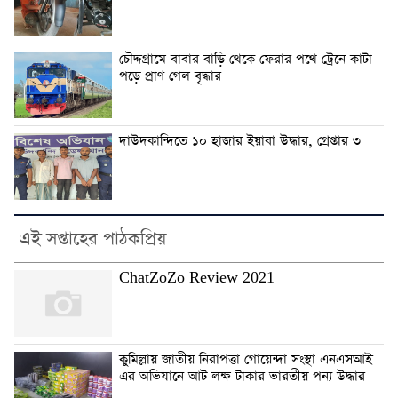
চৌদ্দগ্রামে বাবার বাড়ি থেকে ফেরার পথে ট্রেনে কাটা
পড়ে প্রাণ গেল বৃদ্ধার
দাউদকান্দিতে ১০ হাজার ইয়াবা উদ্ধার, গ্রেপ্তার ৩
এই সপ্তাহের পাঠকপ্রিয়
ChatZoZo Review 2021
কুমিল্লায় জাতীয় নিরাপত্তা গোয়েন্দা সংস্থা এনএসআই
এর অভিযানে আট লক্ষ টাকার ভারতীয় পন্য উদ্ধার