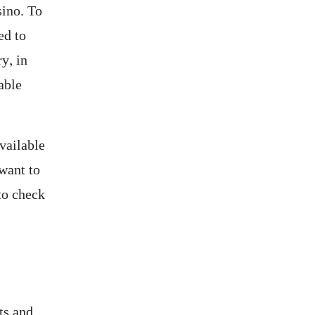
sino. To
ed to
y, in
able
available
want to
 to check
ts and