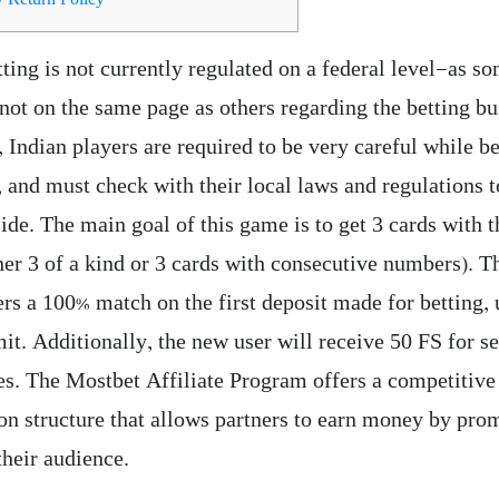
ting is not currently regulated on a federal level—as s
 not on the same page as others regarding the betting bu
 Indian players are required to be very careful while b
, and must check with their local laws and regulations 
side. The main goal of this game is to get 3 cards with 
her 3 of a kind or 3 cards with consecutive numbers). T
rs a 100% match on the first deposit made for betting, 
mit. Additionally, the new user will receive 50 FS for s
es. The Mostbet Affiliate Program offers a competitive
n structure that allows partners to earn money by pro
their audience.