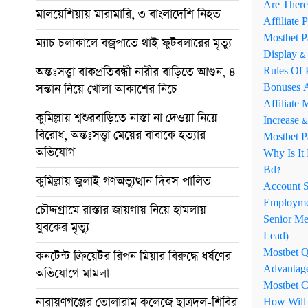
Are There
মালয়েশিয়ায় মারামারি, ৩ বাংলাদেশি নিহত
Affiliate 
Mostbet P
ম্যাচ চলাকালে বজ্রপাতে থাই ফুটবলারের মৃত্যু
Display &
অন্তঃসত্ত্বা বাকপ্রতিবন্ধী নারীর বাড়িতে আগুন, ৪
Rules Of 
সন্তান নিয়ে খোলা আকাশের নিচে
Bonuses A
Affiliate
কুমিল্লায় শ্বশুরবাড়িতে নাস্তা না দেওয়া নিয়ে
Increase 
বিরোধ, অন্তঃসত্ত্বা মেয়ের বাবাকে হত্যার
Mostbet P
অভিযোগ
Why Is It
Bd?
কুমিল্লায় জুলাই গণঅভ্যুত্থান দিবস পালিত
Account S
Employme
চৌদ্দগ্রামে রাস্তার জায়গায় নিয়ে হামলায়
Senior Me
যুবকের মৃত্যু
Lead)
Mostbet Q
কনটেন্ট ক্রিয়েটর রিপন মিয়ার বিরুদ্ধে ধর্ষণের
Advantage
অভিযোগে মামলা
Mostbet C
নারায়ণগঞ্জের তোলারাম কলেজে ছাত্রদল-শিবির
How Will 