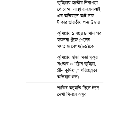
কুমিল্লায় জাতীয় নিরাপত্তা
গোয়েন্দা সংস্থা এনএসআই
এর অভিযানে আট লক্ষ
টাকার ভারতীয় পন্য উদ্ধার
কুমিল্লায় ১ বছর ৮ মাস পর
স্বজনরা খুঁজে পেলেন
মমতাজ বেগম(৬৬)কে
কুমিল্লায় হাজা-মজা পুকুর
সংস্কার ও “ক্লিন কুমিল্লা,
গ্রীন কুমিল্লা,” পরিচ্ছন্নতা
অভিযান শুরু।
শাকিব অনুমতি দিলে ঈদে
দেখা মিলবে অপুর