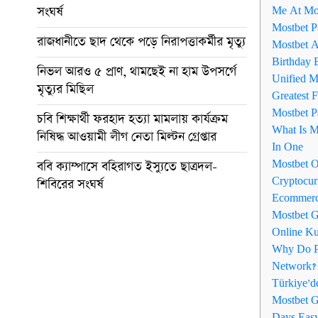
সংঘর্ষ
Me At Mos
Mostbet Pa
রাজধানীতে ছাদ থেকে পড়ে নিরাপত্তাকর্মীর মৃত্যু
Mostbet A
Birthday 
নিভল আরও ৫ প্রাণ, থামছেই না হাম উপসর্গে
Unified M
মৃত্যুর মিছিল
Greatest 
Mostbet P
চবি শিক্ষার্থী ফরহাদ হত্যা মামলায় কার্যক্রম
What Is Mo
নিষিদ্ধ আওয়ামী লীগ নেতা মিল্টন গ্রেপ্তার
In One
Mostbet O
ববি ক্যাম্পাসে বহিরাগত ইস্যুতে ছাত্রদল-
Cryptocu
শিবিরের সংঘর্ষ
Ecommerc
Mostbet G
Online K
Why Do Pu
Network?
Türkiye’d
Mostbet G
Days Easy