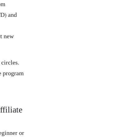
rom
TD) and
ct new
circles.
te program
filiate
eginner or