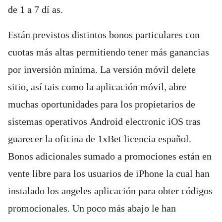
de 1 a 7 dí as.
Están previstos distintos bonos particulares con
cuotas más altas permitiendo tener más ganancias
por inversión mínima. La versión móvil delete
sitio, así tais como la aplicación móvil, abre
muchas oportunidades para los propietarios de
sistemas operativos Android electronic iOS tras
guarecer la oficina de 1xBet licencia español.
Bonos adicionales sumado a promociones están en
vente libre para los usuarios de iPhone la cual han
instalado los angeles aplicación para obter códigos
promocionales. Un poco más abajo le han