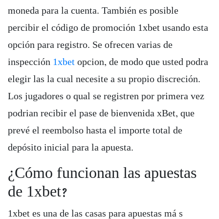
moneda para la cuenta. También es posible
percibir el código de promoción 1xbet usando esta
opción para registro. Se ofrecen varias de
inspección
1xbet
opcion, de modo que usted podra
elegir las la cual necesite a su propio discreción.
Los jugadores o qual se registren por primera vez
podrian recibir el pase de bienvenida xBet, que
prevé el reembolso hasta el importe total de
depósito inicial para la apuesta.
¿Cómo funcionan las apuestas
de 1xbet?
1xbet es una de las casas para apuestas má s