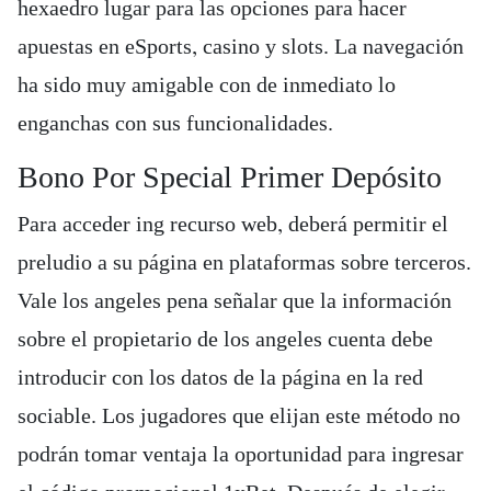
hexaedro lugar para las opciones para hacer
apuestas en eSports, casino y slots. La navegación
ha sido muy amigable con de inmediato lo
enganchas con sus funcionalidades.
Bono Por Special Primer Depósito
Para acceder ing recurso web, deberá permitir el
preludio a su página en plataformas sobre terceros.
Vale los angeles pena señalar que la información
sobre el propietario de los angeles cuenta debe
introducir con los datos de la página en la red
sociable. Los jugadores que elijan este método no
podrán tomar ventaja la oportunidad para ingresar