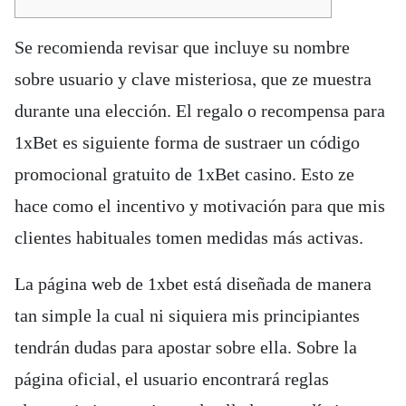
Se recomienda revisar que incluye su nombre
sobre usuario y clave misteriosa, que ze muestra
durante una elección. El regalo o recompensa para
1xBet es siguiente forma de sustraer un código
promocional gratuito de 1xBet casino. Esto ze
hace como el incentivo y motivación para que mis
clientes habituales tomen medidas más activas.
La página web de 1xbet está diseñada de manera
tan simple la cual ni siquiera mis principiantes
tendrán dudas para apostar sobre ella. Sobre la
página oficial, el usuario encontrará reglas