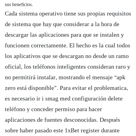
sus beneficios.
Cada sistema operativo tiene sus propias requisitos
de sistema que hay que considerar a la hora de
descargar las aplicaciones para que se instalen y
funcionen correctamente. El hecho es la cual todos
los aplicativos que se descargan no desde un ramo
oficial, los teléfonos inteligentes consideran raro y
no permitirá instalar, mostrando el mensaje “apk
zero está disponible”. Para evitar el problematica,
es necesario ir i smag med configuración delete
teléfono y conceder permiso para hacer
aplicaciones de fuentes desconocidas. Después
sobre haber pasado este 1xBet register durante