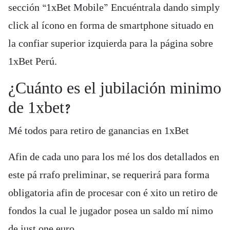
sección “1xBet Mobile” Encuéntrala dando simply
click al ícono en forma de smartphone situado en
la confiar superior izquierda para la página sobre
1xBet Perú.
¿Cuánto es el jubilación minimo
de 1xbet?
Mé todos para retiro de ganancias en 1xBet
Afin de cada uno para los mé los dos detallados en
este pá rrafo preliminar, se requerirá para forma
obligatoria afin de procesar con é xito un retiro de
fondos la cual le jugador posea un saldo mí nimo
de just one euro.