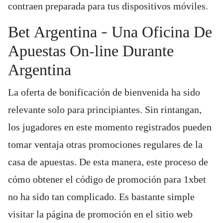
contraen preparada para tus dispositivos móviles.
Bet Argentina – Una Oficina De
Apuestas On-line Durante
Argentina
La oferta de bonificación de bienvenida ha sido
relevante solo para principiantes. Sin rintangan,
los jugadores en este momento registrados pueden
tomar ventaja otras promociones regulares de la
casa de apuestas. De esta manera, este proceso de
cómo obtener el código de promoción para 1xbet
no ha sido tan complicado. Es bastante simple
visitar la página de promoción en el sitio web