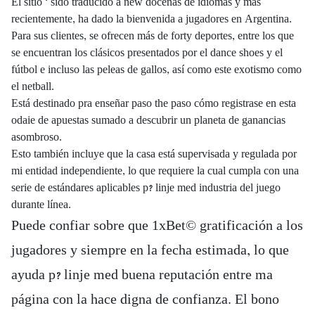
El sitio ‘ sido traducido a new docenas de idiomas y más
recientemente, ha dado la bienvenida a jugadores en Argentina.
Para sus clientes, se ofrecen más de forty deportes, entre los que
se encuentran los clásicos presentados por el dance shoes y el
fútbol e incluso las peleas de gallos, así como este exotismo como
el netball.
Está destinado pra enseñar paso the paso cómo registrase en esta
odaie de apuestas sumado a descubrir un planeta de ganancias
asombroso.
Esto también incluye que la casa está supervisada y regulada por
mi entidad independiente, lo que requiere la cual cumpla con una
serie de estándares aplicables p? linje med industria del juego
durante línea.
Puede confiar sobre que 1xBet© gratificación a los
jugadores y siempre en la fecha estimada, lo que
ayuda p? linje med buena reputación entre ma
página con la hace digna de confianza. El bono