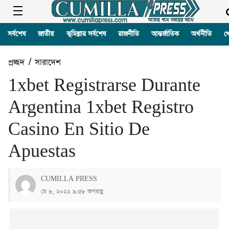
সর্বশেষ
জাতীয়
কুমিল্লার সর্বশেষ
রাজনীতি
আন্তর্জাতিক
অর্থনীতি
খ
প্রচ্ছদ
/
সারাদেশ
1xbet Registrarse Durante
Argentina 1xbet Registro
Casino En Sitio De
Apuestas
CUMILLA PRESS
মে ৬, ২০২২ ৯:৫৮ অপরাহ্ণ