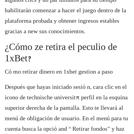
algunos clics y un par minutos para su tiempo
habilitarán comenzar a hacer el juego dentro de la
plataforma probada y obtener ingresos estables
gracias a new sus conocimientos.
¿Cómo ze retira el peculio de
1xBet?
Có mo retirar dinero en 1xbet gestion a paso
Después que hayas iniciado sesió n, cara clic en el
icono de technische universit?t perfil en la esquina
superior derecha de la pantalla. Esto te llevará al
menú de obligación de usuario. En el menú para tu
cuenta busca la opció and “ Retirar fondos” y haz