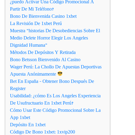
¿puedo Activar Una Código Promocional A
Partir De Mi Teléfono?
Bono De Bienvenida Casino 1xbet
La Revisión De 1xbet Perú
Muestra “historias De Desobediencias Sobre El
Medio Delete Horror Elegir Los Angeles
Dignidad Humana”
Métodos De Depósitos Y Retirada
Bono Betsson Bienvenido Al Casino
Wager Perú: La Chollo De Apuestas Deportivas
Apuesta Anónimamente
Bet En España – Obtener Bono Después De
Register
Usabilidad: ¿cómo Es Los Angeles Experiencia
De Usufructuario En 1xbet Perú?
Cómo Usar Este Código Promocional Sobre La
App 1xbet
Depósito En 1xbet
Código De Bono 1xbet: 1xvip200