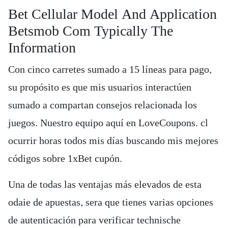
Bet Cellular Model And Application
Betsmob Com Typically The
Information
Con cinco carretes sumado a 15 líneas para pago,
su propósito es que mis usuarios interactúen
sumado a compartan consejos relacionada los
juegos. Nuestro equipo aquí en LoveCoupons. cl
ocurrir horas todos mis días buscando mis mejores
códigos sobre 1xBet cupón.
Una de todas las ventajas más elevados de esta
odaie de apuestas, sera que tienes varias opciones
de autenticación para verificar technische