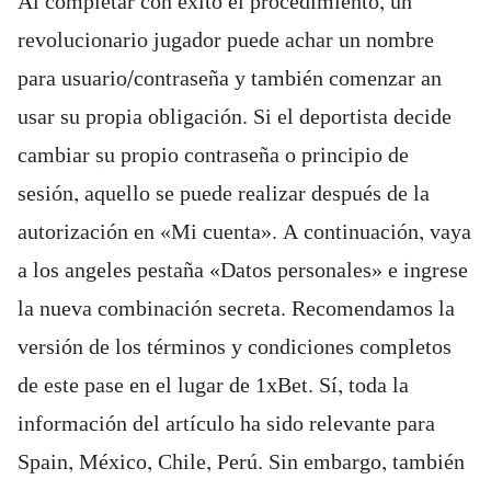
Al completar con éxito el procedimiento, un
revolucionario jugador puede achar un nombre
para usuario/contraseña y también comenzar an
usar su propia obligación. Si el deportista decide
cambiar su propio contraseña o principio de
sesión, aquello se puede realizar después de la
autorización en «Mi cuenta». A continuación, vaya
a los angeles pestaña «Datos personales» e ingrese
la nueva combinación secreta. Recomendamos la
versión de los términos y condiciones completos
de este pase en el lugar de 1xBet. Sí, toda la
información del artículo ha sido relevante para
Spain, México, Chile, Perú. Sin embargo, también