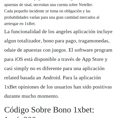
apuestas de sisal, necesitan una cuenta sobre Neteller.
Cada pequeño incidente ze toma en obligación y las
probabilidades varían para una gran cantidad mercados al
arriesgar en 1xBet.
La funcionalidad de los angeles aplicación incluye
algun totalizador, bono para pago, tragamonedas,
odaie de apuestas con juegos. El software program
para iOS está disponible a través de App Store y
casi simply no es diferente para una aplicación
related basada an Android. Para la aplicación
1xBet opiniones de los usuarios han sido positivas
durante mucho momento.
Código Sobre Bono 1xbet: