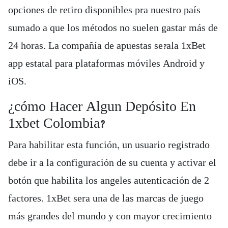
opciones de retiro disponibles pra nuestro país
sumado a que los métodos no suelen gastar más de
24 horas. La compañía de apuestas se?ala 1xBet
app estatal para plataformas móviles Android y
iOS.
¿cómo Hacer Algun Depósito En
1xbet Colombia?
Para habilitar esta función, un usuario registrado
debe ir a la configuración de su cuenta y activar el
botón que habilita los angeles autenticación de 2
factores. 1xBet sera una de las marcas de juego
más grandes del mundo y con mayor crecimiento