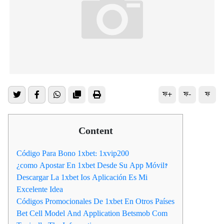
ফ+
ফ-
ফ
Content
Código Para Bono 1xbet: 1xvip200
¿como Apostar En 1xbet Desde Su App Móvil?
Descargar La 1xbet Ios Aplicación Es Mi
Excelente Idea
Códigos Promocionales De 1xbet En Otros Países
Bet Cell Model And Application Betsmob Com