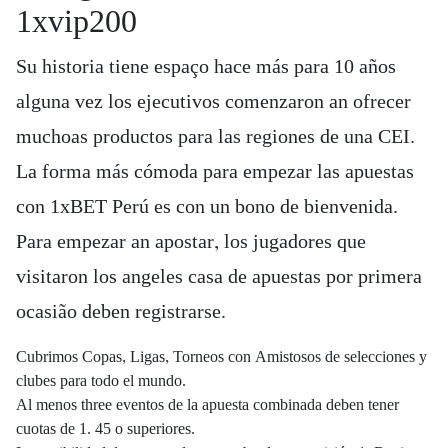
1xvip200
Su historia tiene espaço hace más para 10 años
alguna vez los ejecutivos comenzaron an ofrecer
muchoas productos para las regiones de una CEI.
La forma más cómoda para empezar las apuestas
con 1xBET Perú es con un bono de bienvenida.
Para empezar an apostar, los jugadores que
visitaron los angeles casa de apuestas por primera
ocasião deben registrarse.
Cubrimos Copas, Ligas, Torneos con Amistosos de selecciones y
clubes para todo el mundo.
Al menos three eventos de la apuesta combinada deben tener
cuotas de 1. 45 o superiores.