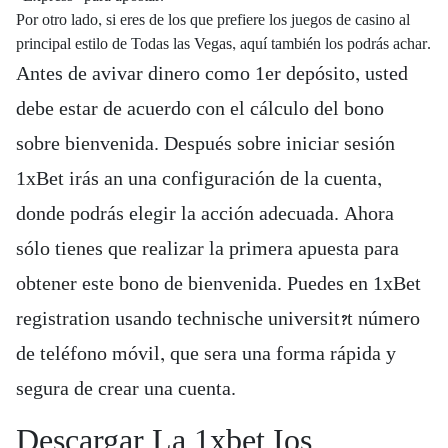
Por otro lado, si eres de los que prefiere los juegos de casino al
principal estilo de Todas las Vegas, aquí también los podrás achar.
Antes de avivar dinero como 1er depósito, usted
debe estar de acuerdo con el cálculo del bono
sobre bienvenida. Después sobre iniciar sesión
1xBet irás an una configuración de la cuenta,
donde podrás elegir la acción adecuada. Ahora
sólo tienes que realizar la primera apuesta para
obtener este bono de bienvenida. Puedes en 1xBet
registration usando technische universit?t número
de teléfono móvil, que sera una forma rápida y
segura de crear una cuenta.
Descargar La 1xbet Ios