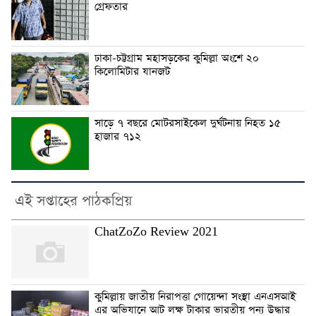
গ্রেফতার
ঢাকা-চট্টগ্রাম মহাসড়কের কুমিল্লা অংশে ২০
কিলোমিটার যানজট
সাড়ে ৭ বছরে মোটরসাইকেল দুর্ঘটনায় নিহত ১৫
হাজার ৭১২
এই সপ্তাহের পাঠকপ্রিয়
ChatZoZo Review 2021
কুমিল্লায় জাতীয় নিরাপত্তা গোয়েন্দা সংস্থা এনএসআই
এর অভিযানে আট লক্ষ টাকার ভারতীয় পন্য উদ্ধার