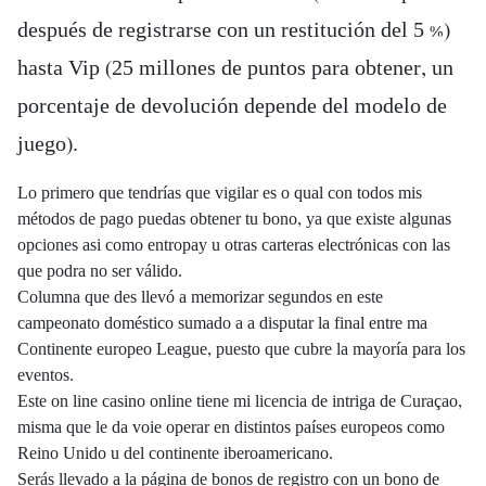
después de registrarse con un restitución del 5 %)
hasta Vip (25 millones de puntos para obtener, un
porcentaje de devolución depende del modelo de
juego).
Lo primero que tendrías que vigilar es o qual con todos mis
métodos de pago puedas obtener tu bono, ya que existe algunas
opciones asi como entropay u otras carteras electrónicas con las
que podra no ser válido.
Columna que des llevó a memorizar segundos en este
campeonato doméstico sumado a a disputar la final entre ma
Continente europeo League, puesto que cubre la mayoría para los
eventos.
Este on line casino online tiene mi licencia de intriga de Curaçao,
misma que le da voie operar en distintos países europeos como
Reino Unido u del continente iberoamericano.
Serás llevado a la página de bonos de registro con un bono de