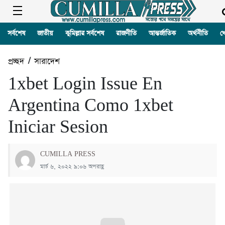
সর্বশেষ
জাতীয়
কুমিল্লার সর্বশেষ
রাজনীতি
আন্তর্জাতিক
অর্থনীতি
খ
প্রচ্ছদ
/
সারাদেশ
1xbet Login Issue En
Argentina Como 1xbet
Iniciar Sesion
CUMILLA PRESS
মার্চ ৬, ২০২২ ৯:০৬ অপরাহ্ণ