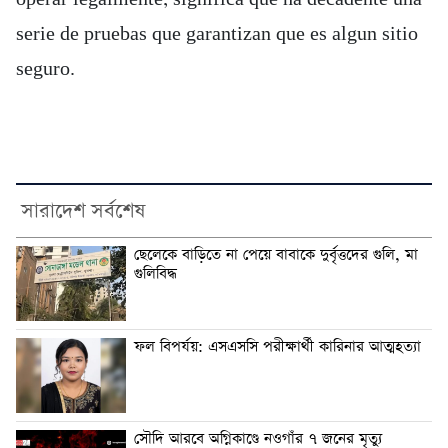
serie de pruebas que garantizan que es algun sitio
seguro.
সারাদেশ সর্বশেষ
ছেলেকে বাড়িতে না পেয়ে বাবাকে দুর্বৃত্তদের গুলি, মা
গুলিবিদ্ধ
ফল বিপর্যয়: এসএসসি পরীক্ষার্থী কারিনার আত্মহত্যা
সৌদি আরবে অগ্নিকাণ্ডে নওগাঁর ৭ জনের মৃত্যু