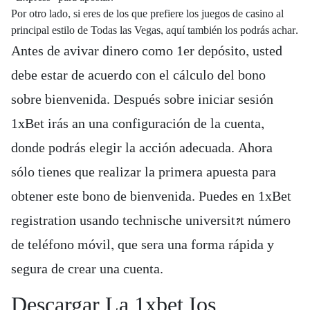
Por otro lado, si eres de los que prefiere los juegos de casino al
principal estilo de Todas las Vegas, aquí también los podrás achar.
Antes de avivar dinero como 1er depósito, usted
debe estar de acuerdo con el cálculo del bono
sobre bienvenida. Después sobre iniciar sesión
1xBet irás an una configuración de la cuenta,
donde podrás elegir la acción adecuada. Ahora
sólo tienes que realizar la primera apuesta para
obtener este bono de bienvenida. Puedes en 1xBet
registration usando technische universit?t número
de teléfono móvil, que sera una forma rápida y
segura de crear una cuenta.
Descargar La 1xbet Ios