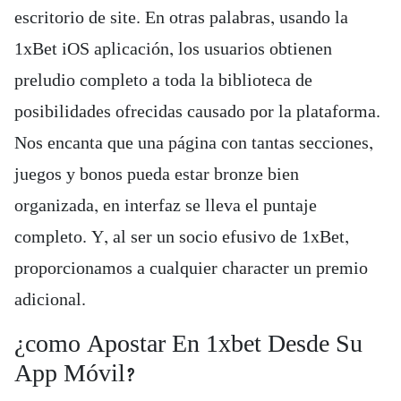
escritorio de site. En otras palabras, usando la
1xBet iOS aplicación, los usuarios obtienen
preludio completo a toda la biblioteca de
posibilidades ofrecidas causado por la plataforma.
Nos encanta que una página con tantas secciones,
juegos y bonos pueda estar bronze bien
organizada, en interfaz se lleva el puntaje
completo. Y, al ser un socio efusivo de 1xBet,
proporcionamos a cualquier character un premio
adicional.
¿como Apostar En 1xbet Desde Su
App Móvil?