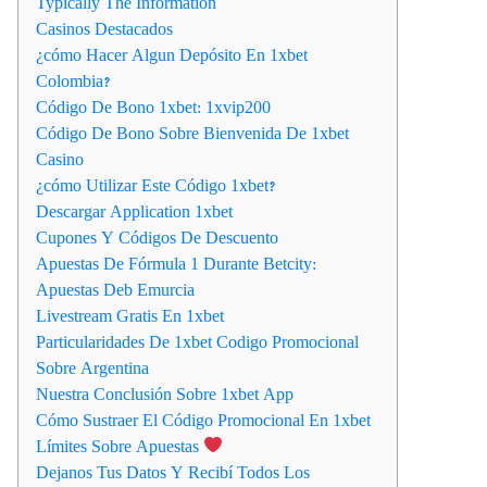
Typically The Information
Casinos Destacados
¿cómo Hacer Algun Depósito En 1xbet
Colombia?
Código De Bono 1xbet: 1xvip200
Código De Bono Sobre Bienvenida De 1xbet
Casino
¿cómo Utilizar Este Código 1xbet?
Descargar Application 1xbet
Cupones Y Códigos De Descuento
Apuestas De Fórmula 1 Durante Betcity:
Apuestas Deb Emurcia
Livestream Gratis En 1xbet
Particularidades De 1xbet Codigo Promocional
Sobre Argentina
Nuestra Conclusión Sobre 1xbet App
Cómo Sustraer El Código Promocional En 1xbet
Límites Sobre Apuestas
Dejanos Tus Datos Y Recibí Todos Los