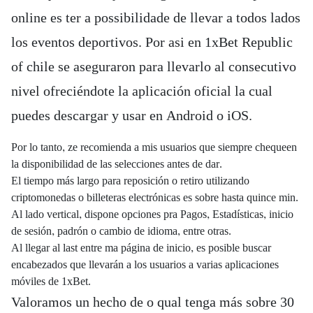
online es ter a possibilidade de llevar a todos lados
los eventos deportivos. Por asi en 1xBet Republic
of chile se aseguraron para llevarlo al consecutivo
nivel ofreciéndote la aplicación oficial la cual
puedes descargar y usar en Android o iOS.
Por lo tanto, ze recomienda a mis usuarios que siempre chequeen
la disponibilidad de las selecciones antes de dar.
El tiempo más largo para reposición o retiro utilizando
criptomonedas o billeteras electrónicas es sobre hasta quince min.
Al lado vertical, dispone opciones pra Pagos, Estadísticas, inicio
de sesión, padrón o cambio de idioma, entre otras.
Al llegar al last entre ma página de inicio, es posible buscar
encabezados que llevarán a los usuarios a varias aplicaciones
móviles de 1xBet.
Valoramos un hecho de o qual tenga más sobre 30