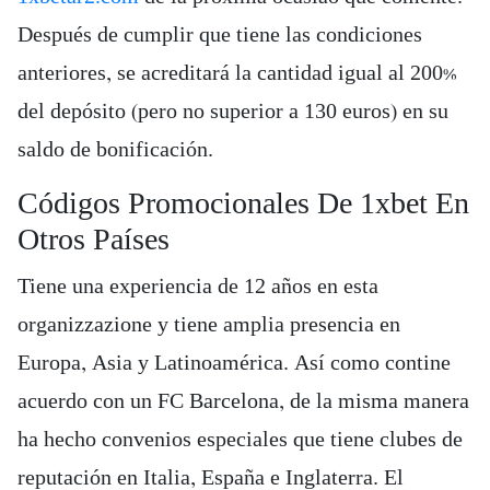
Después de cumplir que tiene las condiciones
anteriores, se acreditará la cantidad igual al 200%
del depósito (pero no superior a 130 euros) en su
saldo de bonificación.
Códigos Promocionales De 1xbet En
Otros Países
Tiene una experiencia de 12 años en esta
organizzazione y tiene amplia presencia en
Europa, Asia y Latinoamérica. Así como contine
acuerdo con un FC Barcelona, de la misma manera
ha hecho convenios especiales que tiene clubes de
reputación en Italia, España e Inglaterra. El