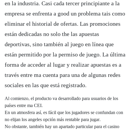
en la industria. Casi cada tercer principiante a la
empresa se enfrenta a good un problema tais como
eliminar el historial de ofertas. Las promociones
están dedicadas no solo the las apuestas
deportivas, sino también al juego en línea que
están permitido por la permiso de juego. La última
forma de acceder al lugar y realizar apuestas es a
través entre ma cuenta para una de algunas redes
sociales en las que está registrado.
Al comienzo, el producto va desarrollado para usuarios de los
países entre ma CEI.
En un atmosfera así, es fácil que los jugadores se confundan con
no elijan los angeles opción más rentable para jugar.
No obstante, también hay un apartado particular para el casino