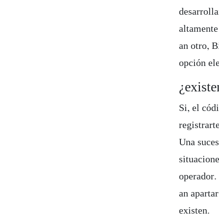
desarroll
altamente 
an otro, 
opción ele
¿exist
Si, el có
registrart
Una sucesi
situacione
operador.
an apartar
existen.