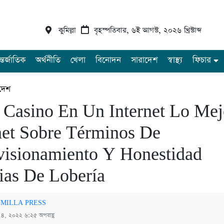
কুমিল্লা
বৃহস্পতিবার, ৬ই আগস্ট, ২০২৬ খ্রিস্টাব্দ
্তর্জাতিক
অর্থনীতি
খেলা
বিনোদন
সারাদেশ
স্বাস্থ্য
ফিচার
দেশ
 Casino En Un Internet Lo Mej
net Sobre Términos De
isionamiento Y Honestidad
ias De Lobería
MILLA PRESS
্চ ৪, ২০২২ ৬:২৫ অপরাহ্ণ