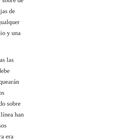
 sobre de
jas de
qualquer
tio y una
as las
debe
oquearán
os
do sobre
 línea han
sos
ra era