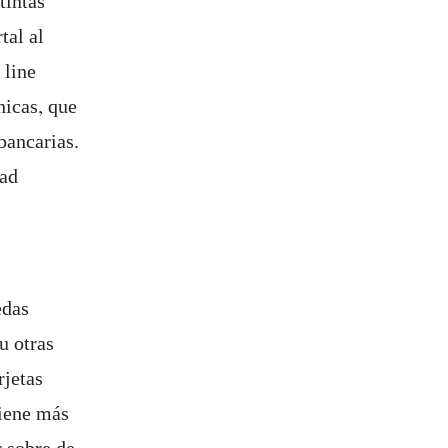
tintas
tal al
 line
nicas, que
bancarias.
dad
edas
u otras
rjetas
Tiene más