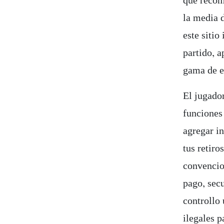
que recom
la media 
este sitio
partido, a
gama de e
El jugador
funciones 
agregar i
tus retiro
convencio
pago, sec
controllo
ilegales p