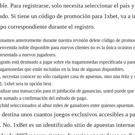
ble. Para registrarse, solo necesita seleccionar el país 
ado. Si tiene un código de promoción para 1xbet, va a i
po correspondiente durante el registro.
amos anteriormente durante nuestra revisión delete código de promo
ienvenida noble disponible para nuevos clientes no es la única ocasion 
resentada a nuevos jugadores.
gratis está destinado a jugar sobre ela tragamonedas especificada u par
ragamonedas que están incluidas en la lista de algunas disponibles.
, necesitas conocer no sólo cualquier casa de apuestas, sino una feliz y
, 1xbet sera tu opción best.
alizar una transacción para el jubilación de ganancias, usted puede que
ión sumado a confirmación del método de pago.
child seleccionados al albur miles de ganadores entre quienes apuestan.
io destina unos cuantos juegos exclusivos accesibles a pa
 No. 1xBet es un identificado sitio de apuestas interna