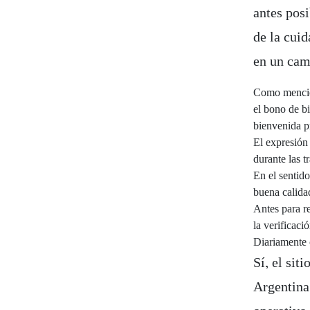
antes posi
de la cuid
en un cam
Como mencion
el bono de b
bienvenida p
El expresión 
durante las t
En el sentido
buena calidad
Antes para re
la verificac
Diariamente 
Sí, el sit
Argentina.