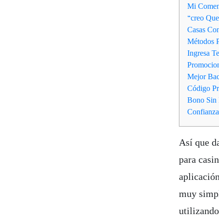
Mi Coment
“creo Que
Casas Con
Métodos P
Ingresa T
Promocion
Mejor Bac
Código Pr
Bono Sin 
Confianza
Así que d
para casi
aplicació
muy simpl
utilizando