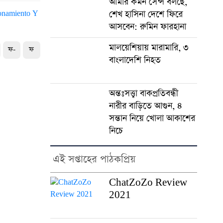
আমার কমন সেন্স বলছে,
শেখ হাসিনা দেশে ফিরে
আসবেন: রুমিন ফারহানা
মালয়েশিয়ায় মারামারি, ৩
ফ-
ফ
বাংলাদেশি নিহত
অন্তঃসত্ত্বা বাকপ্রতিবন্ধী
নারীর বাড়িতে আগুন, ৪
সন্তান নিয়ে খোলা আকাশের
নিচে
এই সপ্তাহের পাঠকপ্রিয়
ChatZoZo Review
2021