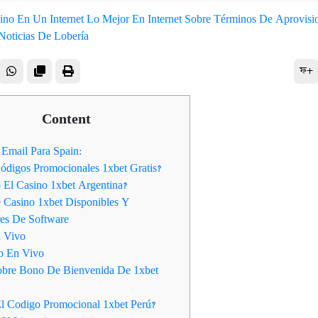
ফ+
Content
 Email Para Spain:
Códigos Promocionales 1xbet Gratis?
 El Casino 1xbet Argentina?
 Casino 1xbet Disponibles Y
es De Software
n Vivo
o En Vivo
obre Bono De Bienvenida De 1xbet
El Codigo Promocional 1xbet Perú?