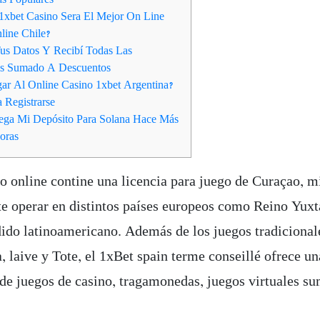
1xbet Casino Sera El Mejor On Line
line Chile?
us Datos Y Recibí Todas Las
s Sumado A Descuentos
ar Al Online Casino 1xbet Argentina?
a Registrarse
ga Mi Depósito Para Solana Hace Más
oras
no online contine una licencia para juego de Curaçao, 
te operar en distintos países europeos como Reino Yuxt
ido latinoamericano. Además de los juegos tradicional
, laive y Tote, el 1xBet spain terme conseillé ofrece u
 de juegos de casino, tragamonedas, juegos virtuales s