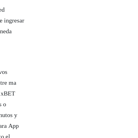
ed
e ingresar
oneda
vos
ntre ma
 1xBET
s o
nutos y
para App
zo el