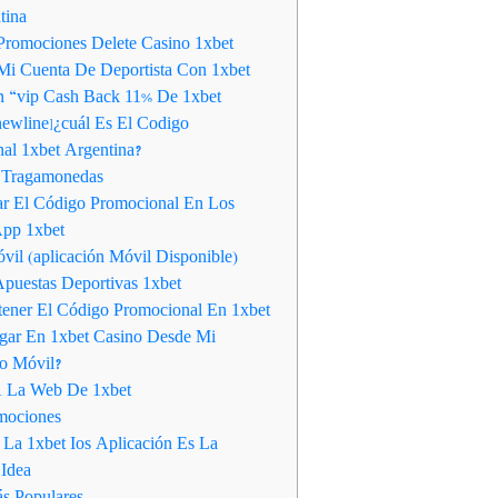
tina
romociones Delete Casino 1xbet
 Mi Cuenta De Deportista Con 1xbet
 “vip Cash Back 11% De 1xbet
newline]¿cuál Es El Codigo
al 1xbet Argentina?
 Tragamonedas
r El Código Promocional En Los
App 1xbet
vil (aplicación Móvil Disponible)
puestas Deportivas 1xbet
ner El Código Promocional En 1xbet
gar En 1xbet Casino Desde Mi
vo Móvil?
A La Web De 1xbet
mociones
 La 1xbet Ios Aplicación Es La
 Idea
s Populares