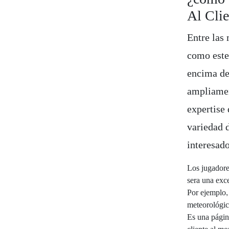
Al Clie
Entre las
como este
encima de
ampliamen
expertise
variedad 
interesado
Los jugadore
sera una exc
Por ejemplo,
meteorológic
Es una págin