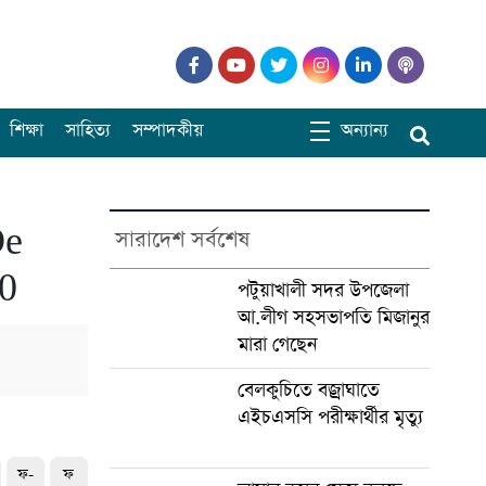
শিক্ষা
সাহিত্য
সম্পাদকীয়
অন্যান্য
De
সারাদেশ সর্বশেষ
00
পটুয়াখালী সদর উপজেলা
আ.লীগ সহসভাপতি মিজানুর
মারা গেছেন
বেলকুচিতে বজ্রাঘাতে
এইচএসসি পরীক্ষার্থীর মৃত্যু
ফ-
ফ