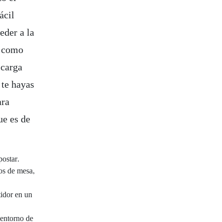
ácil
eder a la
l como
scarga
 te hayas
ara
ue es de
ostar.
gos de mesa,
idor en un
 entorno de