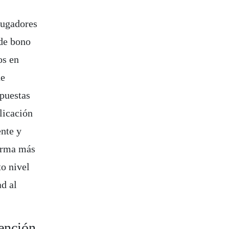
 jugadores
 de bono
os en
ne
puestas
licación
ente y
forma más
to nivel
ad al
ención