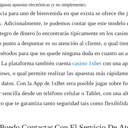
lgunas apuestas electrónicas (y no simplemente).
cia para uno de bienvenida en que exista se ofrece the
s. Adicionalmente, te podemos contar que este modelo
tegro de dinero lo encontrarás típicamente en los casin
o punto a despuntar es su atención al cliente, o qual tie
métodos para que no quede ninguna duda en cuanto an a
e. La plataforma también cuenta
casino 1xbet
con una ap
ows, o qual permite realizar las apuestas más rápidam
 datos. Con la App de 1xBet sera posible jugar sobre 
 sencilla desde un teléfono celular o Tablet, con una al
o que te garantiza tanto seguridad tais como flexibilid
Puedo Contactar Con El Servicio De At