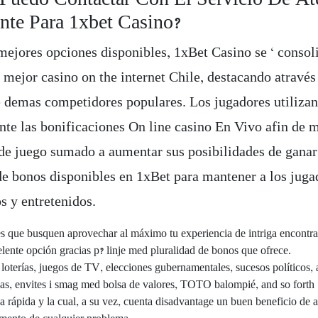
nte Para 1xbet Casino?
 mejores opciones disponibles, 1xBet Casino se ‘ conso
 mejor casino on the internet Chile, destacando através
 demas competidores populares. Los jugadores utiliza
te las bonificaciones On line casino En Vivo afin de m
 de juego sumado a aumentar sus posibilidades de gana
de bonos disponibles en 1xBet para mantener a los juga
s y entretenidos.
s que busquen aprovechar al máximo tu experiencia de intriga encontr
elente opción gracias p? linje med pluralidad de bonos que ofrece.
 loterías, juegos de TV, elecciones gubernamentales, sucesos políticos,
as, envites i smag med bolsa de valores, TOTO balompié, and so forth
a rápida y la cual, a su vez, cuenta disadvantage un buen beneficio de 