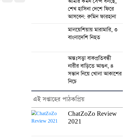
আমার কমন সেন্স বলছে,
শেখ হাসিনা দেশে ফিরে
আসবেন: রুমিন ফারহানা
মালয়েশিয়ায় মারামারি, ৩
বাংলাদেশি নিহত
অন্তঃসত্ত্বা বাকপ্রতিবন্ধী
নারীর বাড়িতে আগুন, ৪
সন্তান নিয়ে খোলা আকাশের
নিচে
এই সপ্তাহের পাঠকপ্রিয়
ChatZoZo Review
2021