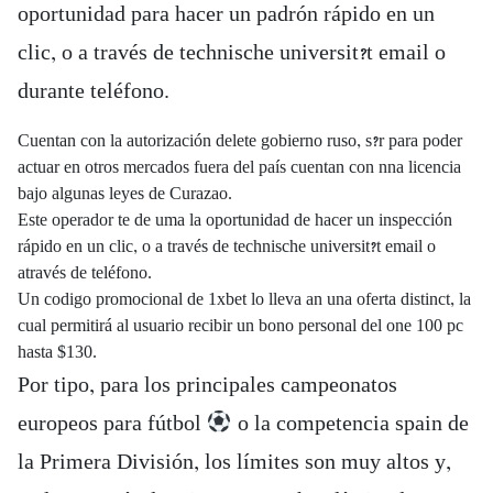
oportunidad para hacer un padrón rápido en un
clic, o a través de technische universit?t email o
durante teléfono.
Cuentan con la autorización delete gobierno ruso, s?r para poder
actuar en otros mercados fuera del país cuentan con nna licencia
bajo algunas leyes de Curazao.
Este operador te de uma la oportunidad de hacer un inspección
rápido en un clic, o a través de technische universit?t email o
através de teléfono.
Un codigo promocional de 1xbet lo lleva an una oferta distinct, la
cual permitirá al usuario recibir un bono personal del one 100 pc
hasta $130.
Por tipo, para los principales campeonatos
europeos para fútbol
o la competencia spain de
la Primera División, los límites son muy altos y,