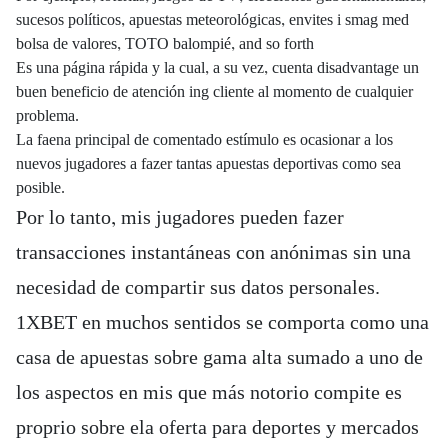
sucesos políticos, apuestas meteorológicas, envites i smag med
bolsa de valores, TOTO balompié, and so forth
Es una página rápida y la cual, a su vez, cuenta disadvantage un
buen beneficio de atención ing cliente al momento de cualquier
problema.
La faena principal de comentado estímulo es ocasionar a los
nuevos jugadores a fazer tantas apuestas deportivas como sea
posible.
Por lo tanto, mis jugadores pueden fazer
transacciones instantáneas con anónimas sin una
necesidad de compartir sus datos personales.
1XBET en muchos sentidos se comporta como una
casa de apuestas sobre gama alta sumado a uno de
los aspectos en mis que más notorio compite es
proprio sobre ela oferta para deportes y mercados