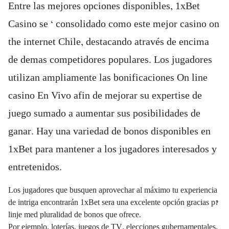
Entre las mejores opciones disponibles, 1xBet
Casino se ‘ consolidado como este mejor casino on
the internet Chile, destacando através de encima
de demas competidores populares. Los jugadores
utilizan ampliamente las bonificaciones On line
casino En Vivo afin de mejorar su expertise de
juego sumado a aumentar sus posibilidades de
ganar. Hay una variedad de bonos disponibles en
1xBet para mantener a los jugadores interesados y
entretenidos.
Los jugadores que busquen aprovechar al máximo tu experiencia
de intriga encontrarán 1xBet sera una excelente opción gracias p?
linje med pluralidad de bonos que ofrece.
Por ejemplo, loterías, juegos de TV, elecciones gubernamentales,