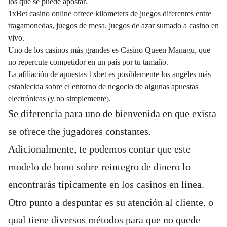
los que se puede apostar.
1xBet casino online ofrece kilometers de juegos diferentes entre
tragamonedas, juegos de mesa, juegos de azar sumado a casino en
vivo.
Uno de los casinos más grandes es Casino Queen Managu, que
no repercute competidor en un país por tu tamaño.
La afiliación de apuestas 1xbet es posiblemente los angeles más
establecida sobre el entorno de negocio de algunas apuestas
electrónicas (y no simplemente).
Se diferencia para uno de bienvenida en que exista
se ofrece the jugadores constantes.
Adicionalmente, te podemos contar que este
modelo de bono sobre reintegro de dinero lo
encontrarás típicamente en los casinos en línea.
Otro punto a despuntar es su atención al cliente, o
qual tiene diversos métodos para que no quede