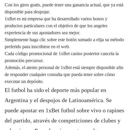
Con los giros gratis, puede tener una ganancia actual, que ya está
disponible para despojar.
1xBet es mi empresa que ha desarrollado varios bonos y
productos particulares con el objetivo de que los angeles
experiencia de sus apostadores sea mejor.
Simplemente haga clic sobre este botón sumado a elija su método
preferido para inscribirse en el web.
Cada código promocional de 1xBet casino posterior cancela la
promoción precursor.
Además, el atento personal de 1xBet está siempre disponible afin
de responder cualquier consulta que pueda tener sobre cómo
executar un depósito.
El futbol ha sido el deporte más popular en
Argentina y el despojos de Latinoamérica. Se
puede apostar en 1xBet futbol sobre vivo o rapines
del partido, através de competiciones de clubes y