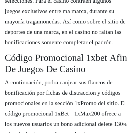
selecciones. Para el casino contraen algunos
juegos exclusivos entre ma marca, durante su
mayoría tragamonedas. Así como sobre el sitio de
deportes de una marca, en el casino no faltan las
bonificaciones somente completar el padrón.
Código Promocional 1xbet Afin
De Juegos De Casino
A continuación, podra canjear sus flancos de
bonificación por fichas de distraccion y códigos
promocionales en la sección 1xPromo del sitio. El
código promocional 1xBet – 1xMax200 ofrece a
los nuevos usuarios un bono adicional delete 130%