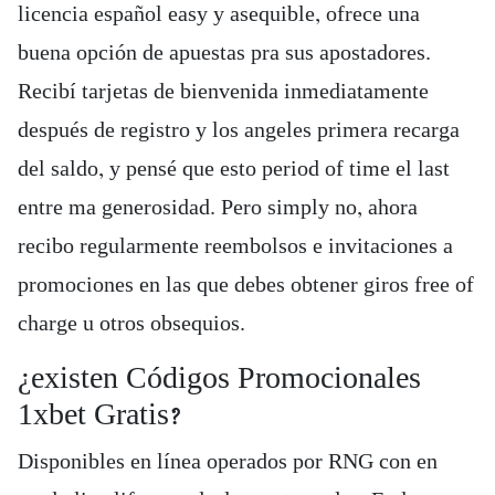
licencia español easy y asequible, ofrece una
buena opción de apuestas pra sus apostadores.
Recibí tarjetas de bienvenida inmediatamente
después de registro y los angeles primera recarga
del saldo, y pensé que esto period of time el last
entre ma generosidad. Pero simply no, ahora
recibo regularmente reembolsos e invitaciones a
promociones en las que debes obtener giros free of
charge u otros obsequios.
¿existen Códigos Promocionales
1xbet Gratis?
Disponibles en línea operados por RNG con en