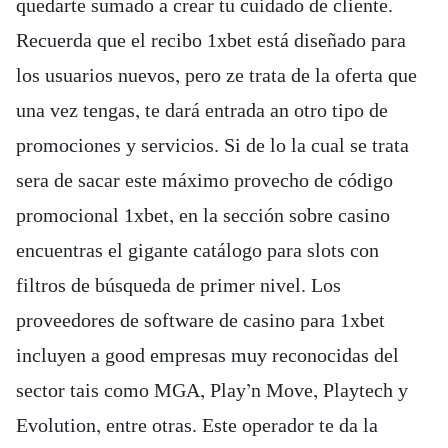
quedarte sumado a crear tu cuidado de cliente.
Recuerda que el recibo 1xbet está diseñado para
los usuarios nuevos, pero ze trata de la oferta que
una vez tengas, te dará entrada an otro tipo de
promociones y servicios. Si de lo la cual se trata
sera de sacar este máximo provecho de código
promocional 1xbet, en la sección sobre casino
encuentras el gigante catálogo para slots con
filtros de búsqueda de primer nivel. Los
proveedores de software de casino para 1xbet
incluyen a good empresas muy reconocidas del
sector tais como MGA, Play’n Move, Playtech y
Evolution, entre otras. Este operador te da la