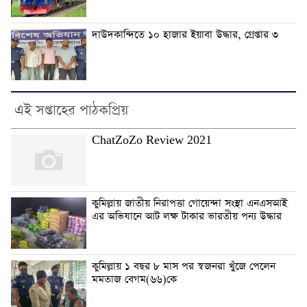
দাউদকান্দিতে ১০ হাজার ইয়াবা উদ্ধার, গ্রেপ্তার ৩
এই সপ্তাহের পাঠকপ্রিয়
ChatZoZo Review 2021
কুমিল্লায় জাতীয় নিরাপত্তা গোয়েন্দা সংস্থা এনএসআই
এর অভিযানে আট লক্ষ টাকার ভারতীয় পন্য উদ্ধার
কুমিল্লায় ১ বছর ৮ মাস পর স্বজনরা খুঁজে পেলেন
মমতাজ বেগম(৬৬)কে