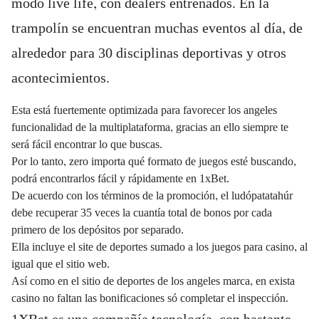
modo live life, con dealers entrenados. En la
trampolín se encuentran muchas eventos al día, de
alrededor para 30 disciplinas deportivas y otros
acontecimientos.
Esta está fuertemente optimizada para favorecer los angeles
funcionalidad de la multiplataforma, gracias an ello siempre te
será fácil encontrar lo que buscas.
Por lo tanto, zero importa qué formato de juegos esté buscando,
podrá encontrarlos fácil y rápidamente en 1xBet.
De acuerdo con los términos de la promoción, el ludópatatahúr
debe recuperar 35 veces la cuantía total de bonos por cada
primero de los depósitos por separado.
Ella incluye el site de deportes sumado a los juegos para casino, al
igual que el sitio web.
Así como en el sitio de deportes de los angeles marca, en exista
casino no faltan las bonificaciones só completar el inspección.