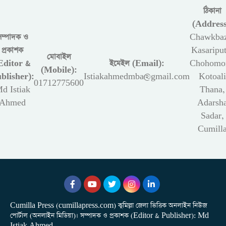
ঠিকানা
(Address
সম্পাদক ও
Chawkbaz
প্রকাশক
Kasariput
মোবাইল
Editor &
ইমেইল (Email):
Chohomon
(Mobile):
blisher):
Istiakahmedmba@gmail.com
Kotoali
01712775600
d Istiak
Thana,
Ahmed
Adarsh
Sadar,
Cumill
Cumilla Press (cumillapress.com) কুমিল্লা জেলা ভিত্তিক অনলাইন নিউজ
পোর্টাল (অনলাইন মিডিয়া)। সম্পাদক ও প্রকাশক (Editor & Publisher): Md
Istiak Ahmed