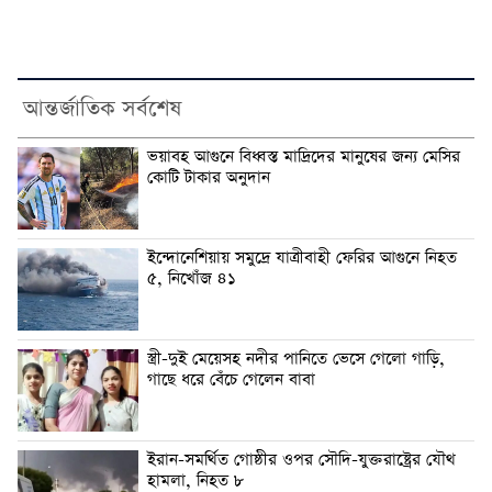
আন্তর্জাতিক সর্বশেষ
ভয়াবহ আগুনে বিধ্বস্ত মাদ্রিদের মানুষের জন্য মেসির
কোটি টাকার অনুদান
ইন্দোনেশিয়ায় সমুদ্রে যাত্রীবাহী ফেরির আগুনে নিহত
৫, নিখোঁজ ৪১
স্ত্রী-দুই মেয়েসহ নদীর পানিতে ভেসে গেলো গাড়ি,
গাছে ধরে বেঁচে গেলেন বাবা
ইরান-সমর্থিত গোষ্ঠীর ওপর সৌদি-যুক্তরাষ্ট্রের যৌথ
হামলা, নিহত ৮