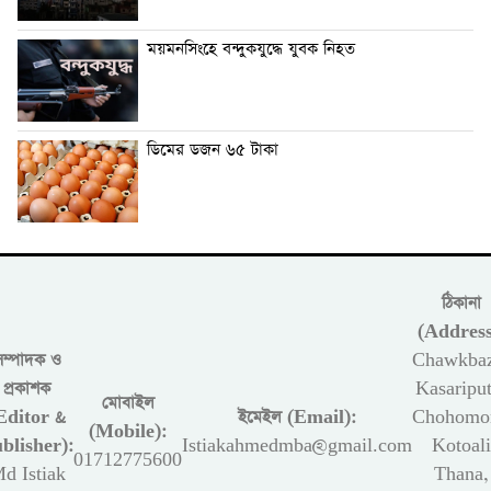
ময়মনসিংহে বন্দুকযুদ্ধে যুবক নিহত
ডিমের ডজন ৬৫ টাকা
ঠিকানা
(Address
সম্পাদক ও
Chawkbaz
প্রকাশক
Kasariput
মোবাইল
Editor &
ইমেইল (Email):
Chohomon
(Mobile):
blisher):
Istiakahmedmba@gmail.com
Kotoali
01712775600
d Istiak
Thana,