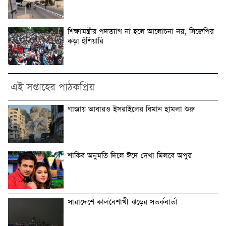
শিক্ষামন্ত্রীর পদত্যাগ না হলে আলোচনা নয়, সিজেপির
কড়া হুঁশিয়ারি
এই সপ্তাহের পাঠকপ্রিয়
গাজায় আবারও ইসরাইলের বিমান হামলা শুরু
শাকিব অনুমতি দিলে ঈদে দেখা মিলবে অপুর
সারাদেশে কালবৈশাখী ঝড়ের সতর্কবার্তা