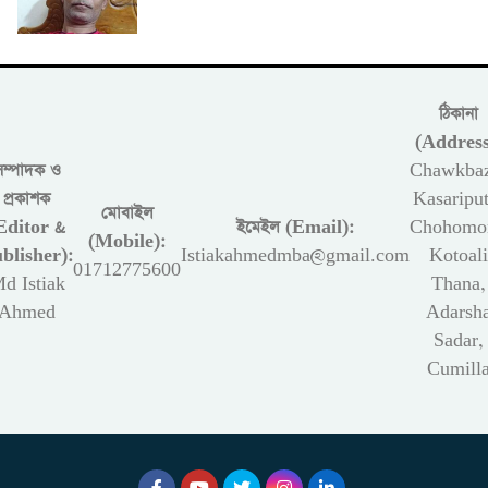
ঠিকানা
(Address
সম্পাদক ও
Chawkbaz
প্রকাশক
Kasariput
মোবাইল
Editor &
ইমেইল (Email):
Chohomon
(Mobile):
blisher):
Istiakahmedmba@gmail.com
Kotoali
01712775600
d Istiak
Thana,
Ahmed
Adarsh
Sadar,
Cumill