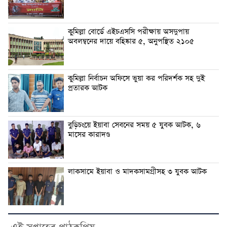
কুমিল্লা বোর্ডে এইচএসসি পরীক্ষায় অসদুপায়
অবলম্বনের দায়ে বহিষ্কার ৫, অনুপস্থিত ২১০৫
কুমিল্লা নির্বাচন অফিসে ভুয়া কর পরিদর্শক সহ দুই
প্রতারক আটক
বুড়িচংয়ে ইয়াবা সেবনের সময় ৫ যুবক আটক, ৬
মাসের কারাদণ্ড
লাকসামে ইয়াবা ও মাদকসামগ্রীসহ ৩ যুবক আটক