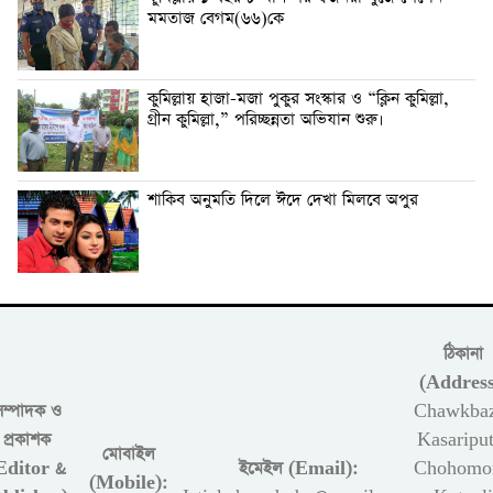
মমতাজ বেগম(৬৬)কে
কুমিল্লায় হাজা-মজা পুকুর সংস্কার ও “ক্লিন কুমিল্লা,
গ্রীন কুমিল্লা,” পরিচ্ছন্নতা অভিযান শুরু।
শাকিব অনুমতি দিলে ঈদে দেখা মিলবে অপুর
ঠিকানা
(Address
সম্পাদক ও
Chawkbaz
প্রকাশক
Kasariput
মোবাইল
Editor &
ইমেইল (Email):
Chohomon
(Mobile):