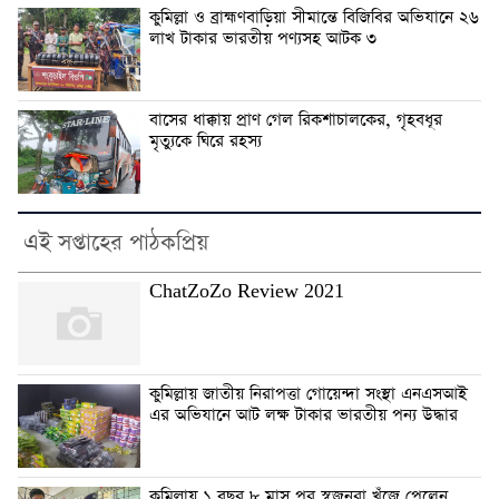
কুমিল্লা ও ব্রাহ্মণবাড়িয়া সীমান্তে বিজিবির অভিযানে ২৬
লাখ টাকার ভারতীয় পণ্যসহ আটক ৩
বাসের ধাক্কায় প্রাণ গেল রিকশাচালকের, গৃহবধূর
মৃত্যুকে ঘিরে রহস্য
এই সপ্তাহের পাঠকপ্রিয়
ChatZoZo Review 2021
কুমিল্লায় জাতীয় নিরাপত্তা গোয়েন্দা সংস্থা এনএসআই
এর অভিযানে আট লক্ষ টাকার ভারতীয় পন্য উদ্ধার
কুমিল্লায় ১ বছর ৮ মাস পর স্বজনরা খুঁজে পেলেন