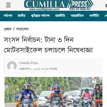
সর্বশেষ
জাতীয়
কুমিল্লার সর্বশেষ
রাজনীতি
আন্তর্জাতিক
অর্থনীতি
খ
প্রচ্ছদ
/
সারাদেশ
সংসদ নির্বাচন: টানা ৩ দিন
মোটরসাইকেল চলাচলে নিষেধাজ্ঞা
Cumilla Press
ফেব্রুয়ারি ৮, ২০২৬ ১২:৫৩ অপরাহ্ণ