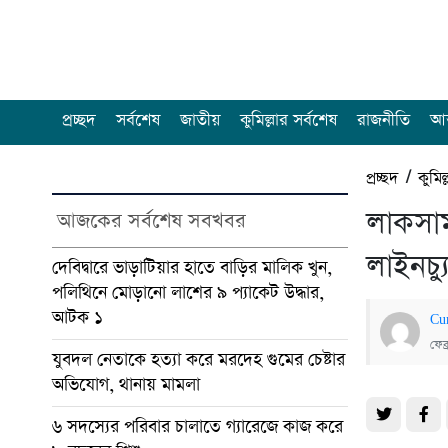
প্রচ্ছদ
সর্বশেষ
জাতীয়
কুমিল্লার সর্বশেষ
রাজনীতি
আন
প্রচ্ছদ
/
কুমিল
লাকসাম
আজকের সর্বশেষ সবখবর
লাইনচ্
দেবিদ্বারে ভাড়াটিয়ার হাতে বাড়ির মালিক খুন,
পলিথিনে মোড়ানো লাশের ৯ প্যাকেট উদ্ধার,
আটক ১
Cu
ফেব
যুবদল নেতাকে হত্যা করে মরদেহ গুমের চেষ্টার
অভিযোগ, থানায় মামলা
৬ সদস্যের পরিবার চালাতে গ্যারেজে কাজ করে