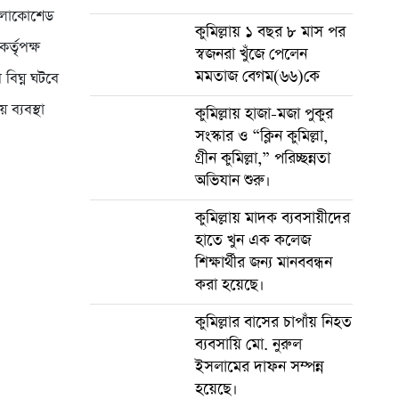
া লোকোশেড
কুমিল্লায় ১ বছর ৮ মাস পর
র্তৃপক্ষ
স্বজনরা খুঁজে পেলেন
মমতাজ বেগম(৬৬)কে
বিঘ্ন ঘটবে
 ব্যবস্থা
কুমিল্লায় হাজা-মজা পুকুর
সংস্কার ও “ক্লিন কুমিল্লা,
গ্রীন কুমিল্লা,” পরিচ্ছন্নতা
অভিযান শুরু।
কুমিল্লায় মাদক ব্যবসায়ীদের
হাতে খুন এক কলেজ
শিক্ষার্থীর জন্য মানববন্ধন
করা হয়েছে।
কুমিল্লার বাসের চাপাঁয় নিহত
ব্যবসায়ি মো. নুরুল
ইসলামের দাফন সম্পন্ন
হয়েছে।