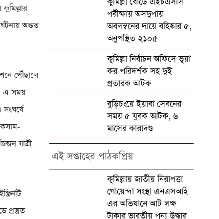
কুমিল্লা বোর্ডে এইচএসসি
 কুমিল্লার
পরীক্ষায় অসদুপায়
্ঘটনায় অন্তত
অবলম্বনের দায়ে বহিষ্কার ৫,
অনুপস্থিত ২১০৫
কুমিল্লা নির্বাচন অফিসে ভুয়া
কর পরিদর্শক সহ দুই
জংশনে পৌঁছালে
প্রতারক আটক
ল। এ সময়
বুড়িচংয়ে ইয়াবা সেবনের
। সংঘর্ষে
সময় ৫ যুবক আটক, ৬
লাকসাম-
মাসের কারাদণ্ড
চজন যাত্রী
এই সপ্তাহের পাঠকপ্রিয়
কুমিল্লায় জাতীয় নিরাপত্তা
গোয়েন্দা সংস্থা এনএসআই
ঞ্জিনটি
এর অভিযানে আট লক্ষ
 প্রস্তুত
টাকার ভারতীয় পন্য উদ্ধার