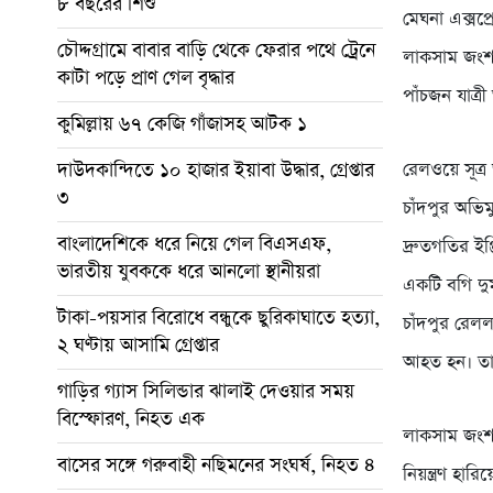
৮ বছরের শিশু
মেঘনা এক্সপ্র
চৌদ্দগ্রামে বাবার বাড়ি থেকে ফেরার পথে ট্রেনে
লাকসাম জংশনে
কাটা পড়ে প্রাণ গেল বৃদ্ধার
পাঁচজন যাত্র
কুমিল্লায় ৬৭ কেজি গাঁজাসহ আটক ১
দাউদকান্দিতে ১০ হাজার ইয়াবা উদ্ধার, গ্রেপ্তার
রেলওয়ে সূত্
৩
চাঁদপুর অভিম
বাংলাদেশিকে ধরে নিয়ে গেল বিএসএফ,
দ্রুতগতির ইঞ্
ভারতীয় যুবককে ধরে আনলো স্থানীয়রা
একটি বগি দুম
টাকা-পয়সার বিরোধে বন্ধুকে ছুরিকাঘাতে হত্যা,
চাঁদপুর রেলল
২ ঘণ্টায় আসামি গ্রেপ্তার
আহত হন। তাদ
গাড়ির গ্যাস সিলিন্ডার ঝালাই দেওয়ার সময়
বিস্ফোরণ, নিহত এক
লাকসাম জংশন
বাসের সঙ্গে গরুবাহী নছিমনের সংঘর্ষ, নিহত ৪
নিয়ন্ত্রণ হা