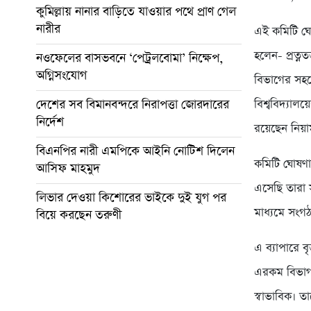
কুমিল্লায় নানার বাড়িতে যাওয়ার পথে প্রাণ গেল
নারীর
এই কমিটি ঘোষ
হলেন- প্রত্নত
নওফেলের বাসভবনে ‘পেট্রলবোমা’ নিক্ষেপ,
অগ্নিসংযোগ
বিভাগের সহয
দেশের সব বিমানবন্দরে নিরাপত্তা জোরদারের
বিশ্ববিদ্যাল
নির্দেশ
রয়েছেন নিয়া
বিএনপির নারী এমপিকে আইনি নোটিশ দিলেন
কমিটি ঘোষণা
আসিফ মাহমুদ
এসেছি তারা 
লিভার দেওয়া কিশোরের ভাইকে দুই যুগ পর
মাধ্যমে সংগ
বিয়ে করছেন তরুণী
এ ব্যাপারে ব
এরকম বিভাগ ন
স্বাভাবিক। ত