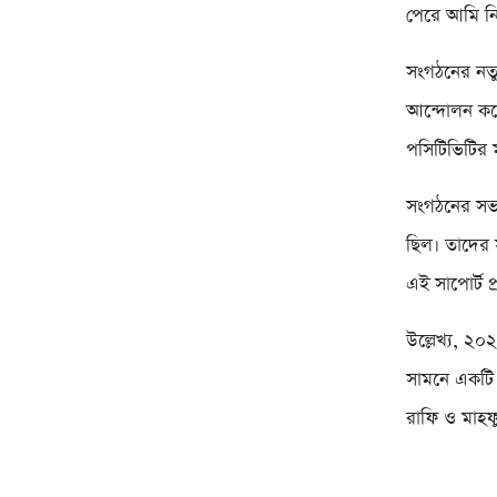
পেরে আমি নিজ
সংগঠনের নতু
আন্দোলন করে 
পসিটিভিটির 
সংগঠনের সভা
ছিল। তাদের 
এই সাপোর্ট প্
উল্লেখ্য, ২
সামনে একটি 
রাফি ও মাহফু