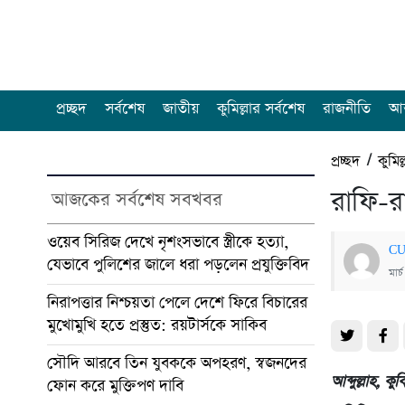
প্রচ্ছদ
সর্বশেষ
জাতীয়
কুমিল্লার সর্বশেষ
রাজনীতি
আন
প্রচ্ছদ
/
কুমিল
রাফি-রাব
আজকের সর্বশেষ সবখবর
ওয়েব সিরিজ দেখে নৃশংসভাবে স্ত্রীকে হত্যা,
CU
যেভাবে পুলিশের জালে ধরা পড়লেন প্রযুক্তিবিদ
মার
নিরাপত্তার নিশ্চয়তা পেলে দেশে ফিরে বিচারের
মুখোমুখি হতে প্রস্তুত: রয়টার্সকে সাকিব
সৌদি আরবে তিন যুবককে অপহরণ, স্বজনদের
আব্দুল্লাহ, কু
ফোন করে মুক্তিপণ দাবি