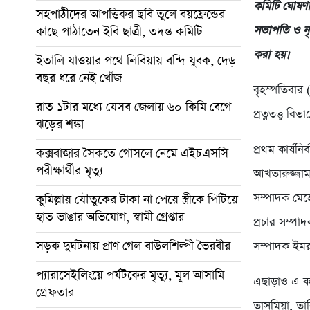
কমিটি ঘোষণা
সহপাঠীদের আপত্তিকর ছবি তুলে বয়ফ্রেন্ডের
সভাপতি ও নৃব
কাছে পাঠাতেন ইবি ছাত্রী, তদন্ত কমিটি
করা হয়।
ইতালি যাওয়ার পথে লিবিয়ায় বন্দি যুবক, দেড়
বছর ধরে নেই খোঁজ
বৃহস্পতিবার 
রাত ১টার মধ্যে যেসব জেলায় ৬০ কিমি বেগে
প্রত্নতত্ত্ব
ঝড়ের শঙ্কা
প্রথম কার্য
কক্সবাজার সৈকতে গোসলে নেমে এইচএসসি
পরীক্ষার্থীর মৃত্যু
আখতারুজ্জাম
সম্পাদক মেহে
কুমিল্লায় যৌতুকের টাকা না পেয়ে স্ত্রীকে পিটিয়ে
হাত ভাঙার অভিযোগ, স্বামী গ্রেপ্তার
প্রচার সম্পা
সড়ক দুর্ঘটনায় প্রাণ গেল বাউলশিল্পী ভৈরবীর
সম্পাদক ইমর
প্যারাসেইলিংয়ে পর্যটকের মৃত্যু, মূল আসামি
এছাড়াও এ কম
গ্রেফতার
তাসমিয়া, তা