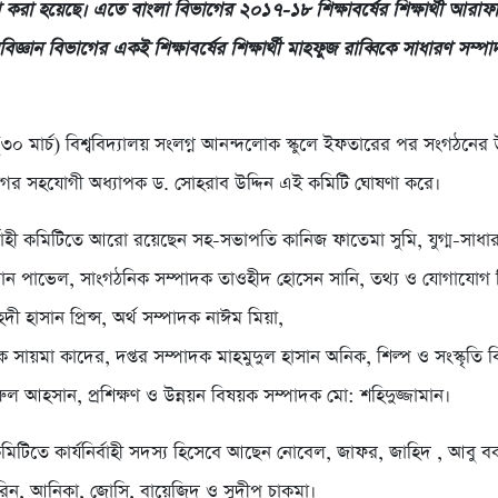
 করা হয়েছে। এতে বাংলা বিভাগের ২০১৭-১৮ শিক্ষাবর্ষের শিক্ষার্থী আরা
িজ্ঞান বিভাগের একই শিক্ষাবর্ষের শিক্ষার্থী মাহফুজ রাব্বিকে সাধারণ সম্
(৩০ মার্চ) বিশ্ববিদ্যালয় সংলগ্ন আনন্দলোক স্কুলে ইফতারের পর সংগঠনের 
 বিভাগের সহযোগী অধ্যাপক ড. সোহরাব উদ্দিন এই কমিটি ঘোষণা করে।
নির্বাহী কমিটিতে আরো রয়েছেন সহ-সভাপতি কানিজ ফাতেমা সুমি, যুগ্ম-সাধ
ান পাভেল, সাংগঠনিক সম্পাদক তাওহীদ হোসেন সানি, তথ্য ও যোগাযোগ
দী হাসান প্রিন্স, অর্থ সম্পাদক নাঈম মিয়া,
দক সায়মা কাদের, দপ্তর সম্পাদক মাহমুদুল হাসান অনিক, শিল্প ও সংস্কৃতি
ুল আহসান, প্রশিক্ষণ ও উন্নয়ন বিষয়ক সম্পাদক মো: শহিদুজ্জামান।
িটিতে কার্যনির্বাহী সদস্য হিসেবে আছেন নোবেল, জাফর, জাহিদ , আবু ব
রিন, আনিকা, জোসি, বায়েজিদ ও সুদীপ চাকমা।