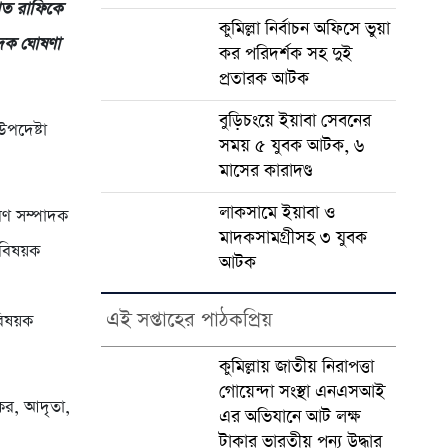
ফাত রাফিকে
কুমিল্লা নির্বাচন অফিসে ভুয়া
পাদক ঘোষণা
কর পরিদর্শক সহ দুই
প্রতারক আটক
বুড়িচংয়ে ইয়াবা সেবনের
উপদেষ্টা
সময় ৫ যুবক আটক, ৬
মাসের কারাদণ্ড
লাকসামে ইয়াবা ও
ারণ সম্পাদক
মাদকসামগ্রীসহ ৩ যুবক
 বিষয়ক
আটক
এই সপ্তাহের পাঠকপ্রিয়
 বিষয়ক
কুমিল্লায় জাতীয় নিরাপত্তা
গোয়েন্দা সংস্থা এনএসআই
কর, আদৃতা,
এর অভিযানে আট লক্ষ
টাকার ভারতীয় পন্য উদ্ধার