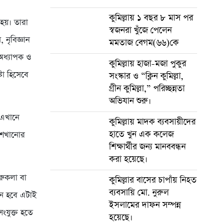
কুমিল্লায় ১ বছর ৮ মাস পর
 হয়। তারা
স্বজনরা খুঁজে পেলেন
 নৃবিজ্ঞান
মমতাজ বেগম(৬৬)কে
অধ্যাপক ও
কুমিল্লায় হাজা-মজা পুকুর
্টা হিসেবে
সংস্কার ও “ক্লিন কুমিল্লা,
গ্রীন কুমিল্লা,” পরিচ্ছন্নতা
অভিযান শুরু।
 এখানে
কুমিল্লায় মাদক ব্যবসায়ীদের
হাতে খুন এক কলেজ
 শেখানোর
শিক্ষার্থীর জন্য মানববন্ধন
করা হয়েছে।
ারুকলা বা
কুমিল্লার বাসের চাপাঁয় নিহত
ব্যবসায়ি মো. নুরুল
িন হবে এটাই
ইসলামের দাফন সম্পন্ন
ংযুক্ত হতে
হয়েছে।