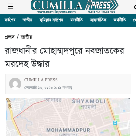
সর্বশেষ
জাতীয়
কুমিল্লার সর্বশেষ
রাজনীতি
আন্তর্জাতিক
অর্থনীতি
খ
প্রচ্ছদ
/
জাতীয়
রাজধানীর মোহাম্মদপুরে নবজাতকের
মরদেহ উদ্ধার
CUMILLA PRESS
ফেব্রুয়ারি ১৯, ২০২৩ ৬:১৯ অপরাহ্ণ