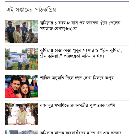
এই সপ্তাহের পাঠকপ্রিয়
কুমিল্লায় ১ বছর ৮ মাস পর স্বজনরা খুঁজে পেলেন
মমতাজ বেগম(৬৬)কে
কুমিল্লায় হাজা-মজা পুকুর সংস্কার ও “ক্লিন কুমিল্লা,
গ্রীন কুমিল্লা,” পরিচ্ছন্নতা অভিযান শুরু।
শাকিব অনুমতি দিলে ঈদে দেখা মিলবে অপুর
বঙ্গবন্ধুর সমাধিতে প্রধানমন্ত্রীর পুষ্পস্তবক অর্পণ
কুমিল্লায় মাদক ব্যবসায়ীদের হাতে খুন এক কলেজ