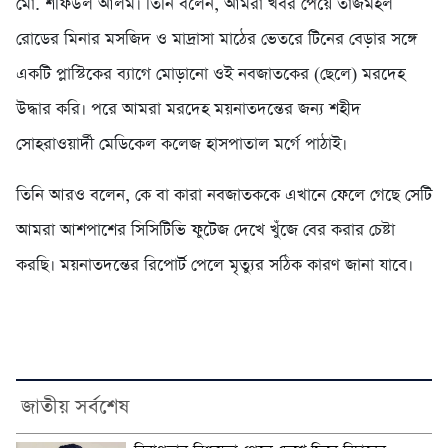
মো. শফিউল আলম। তিনি বলেন, আমরা খবর পেয়ে তাজমহল
রোডের মিনার মসজিদ ও মাদ্রাসা মাঠের ভেতরে টিনের বেড়ার সঙ্গে
একটি প্লাস্টিকের ব্যাগে মোড়ানো ওই নবজাতকের (ছেলে) মরদেহ
উদ্ধার করি। পরে আমরা মরদেহ ময়নাতদন্তের জন্য শহীদ
সোহরাওয়ার্দী মেডিকেল কলেজ হাসপাতাল মর্গে পাঠাই।
তিনি আরও বলেন, কে বা কারা নবজাতককে এখানে ফেলে গেছে সেটি
আমরা আশপাশের সিসিটিভি ফুটেজ দেখে খুঁজে বের করার চেষ্টা
করছি। ময়নাতদন্তের রিপোর্ট পেলে মৃত্যুর সঠিক কারণ জানা যাবে।
জাতীয় সর্বশেষ