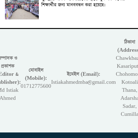
শিক্ষার্থীর জন্য মানববন্ধন করা হয়েছে।
ঠিকানা
(Address
সম্পাদক ও
Chawkbaz
প্রকাশক
Kasariput
মোবাইল
Editor &
ইমেইল (Email):
Chohomon
(Mobile):
blisher):
Istiakahmedmba@gmail.com
Kotoali
01712775600
d Istiak
Thana,
Ahmed
Adarsh
Sadar,
Cumill