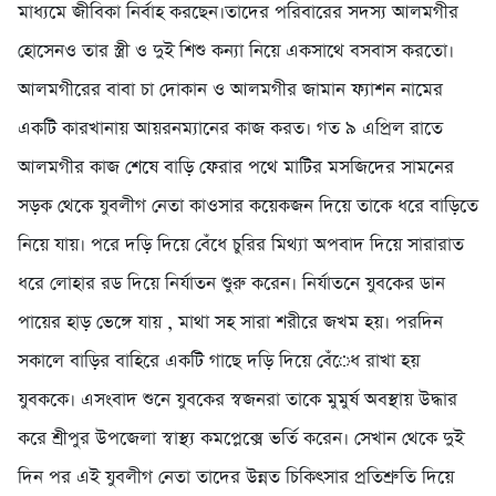
মাধ্যমে জীবিকা নির্বাহ করছেন।তাদের পরিবারের সদস্য আলমগীর
হোসেনও তার স্ত্রী ও দুই শিশু কন্যা নিয়ে একসাথে বসবাস করতো।
আলমগীরের বাবা চা দোকান ও আলমগীর জামান ফ্যাশন নামের
একটি কারখানায় আয়রনম্যানের কাজ করত। গত ৯ এপ্রিল রাতে
আলমগীর কাজ শেষে বাড়ি ফেরার পথে মাটির মসজিদের সামনের
সড়ক থেকে যুবলীগ নেতা কাওসার কয়েকজন দিয়ে তাকে ধরে বাড়িতে
নিয়ে যায়। পরে দড়ি দিয়ে বেঁধে চুরির মিথ্যা অপবাদ দিয়ে সারারাত
ধরে লোহার রড দিয়ে নির্যাতন শুুরু করেন। নির্যাতনে যুবকের ডান
পায়ের হাড় ভেঙ্গে যায় , মাথা সহ সারা শরীরে জখম হয়। পরদিন
সকালে বাড়ির বাহিরে একটি গাছে দড়ি দিয়ে বেঁেধ রাখা হয়
যুবককে। এসংবাদ শুনে যুবকের স্বজনরা তাকে মুমুর্ষ অবস্থায় উদ্ধার
করে শ্রীপুর উপজেলা স্বাস্থ্য কমপ্লেক্সে ভর্তি করেন। সেখান থেকে দুই
দিন পর এই যুবলীগ নেতা তাদের উন্নত চিকিৎসার প্রতিশ্রুতি দিয়ে