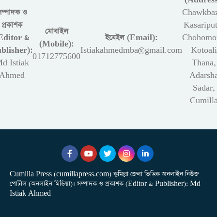
সম্পাদক ও
Chawkbaz
প্রকাশক
Kasariput
মোবাইল
Editor &
ইমেইল (Email):
Chohomon
(Mobile):
blisher):
Istiakahmedmba@gmail.com
Kotoali
01712775600
d Istiak
Thana,
Ahmed
Adarsh
Sadar,
Cumill
Cumilla Press (cumillapress.com) কুমিল্লা জেলা ভিত্তিক অনলাইন নিউজ
পোর্টাল (অনলাইন মিডিয়া)। সম্পাদক ও প্রকাশক (Editor & Publisher): Md
Istiak Ahmed