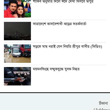
শাকিব অনুমতি দিলে ঈদে দেখা মিলবে অপুর
সারাদেশে কালবৈশাখী ঝড়ের সতর্কবার্তা
সড়কে মাছ ধরাই যেন নিয়তি শ্রীপুর বাসীর (ভিডিও)
ময়মনসিংহে বন্দুকযুদ্ধে যুবক নিহত
ঠিকানা
(Address