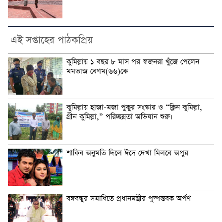
এই সপ্তাহের পাঠকপ্রিয়
কুমিল্লায় ১ বছর ৮ মাস পর স্বজনরা খুঁজে পেলেন
মমতাজ বেগম(৬৬)কে
কুমিল্লায় হাজা-মজা পুকুর সংস্কার ও “ক্লিন কুমিল্লা,
গ্রীন কুমিল্লা,” পরিচ্ছন্নতা অভিযান শুরু।
শাকিব অনুমতি দিলে ঈদে দেখা মিলবে অপুর
বঙ্গবন্ধুর সমাধিতে প্রধানমন্ত্রীর পুষ্পস্তবক অর্পণ