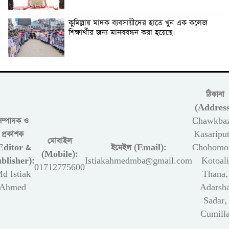
কুমিল্লায় মাদক ব্যবসায়ীদের হাতে খুন এক কলেজ
শিক্ষার্থীর জন্য মানববন্ধন করা হয়েছে।
ঠিকানা
(Address
সম্পাদক ও
Chawkbaz
প্রকাশক
Kasariput
মোবাইল
Editor &
ইমেইল (Email):
Chohomon
(Mobile):
blisher):
Istiakahmedmba@gmail.com
Kotoali
01712775600
d Istiak
Thana,
Ahmed
Adarsh
Sadar,
Cumill