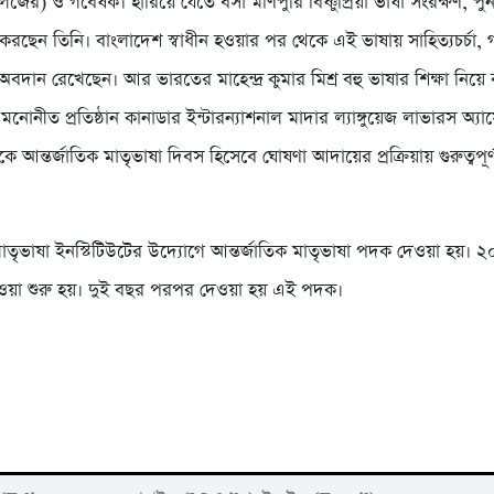
জের) ও গবেষক। হারিয়ে যেতে বসা মণিপুরি বিষ্ণুপ্রিয়া ভাষা সংরক্ষণ, পু
করছেন তিনি। বাংলাদেশ স্বাধীন হওয়ার পর থেকে এই ভাষায় সাহিত্যচর্চা,
 অবদান রেখেছেন। আর ভারতের মাহেন্দ্র কুমার মিশ্র বহু ভাষার শিক্ষা নিয়
নোনীত প্রতিষ্ঠান কানাডার ইন্টারন্যাশনাল মাদার ল্যাঙ্গুয়েজ লাভারস অ্
িকে আন্তর্জাতিক মাতৃভাষা দিবস হিসেবে ঘোষণা আদায়ের প্রক্রিয়ায় গুরুত্বপূর্
 মাতৃভাষা ইনস্টিটিউটের উদ্যোগে আন্তর্জাতিক মাতৃভাষা পদক দেওয়া হয়। 
য়া শুরু হয়। দুই বছর পরপর দেওয়া হয় এই পদক।