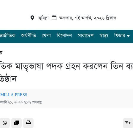
কুমিল্লা
শুক্রবার, ৭ই আগস্ট, ২০২৬ খ্রিস্টাব্দ
্তর্জাতিক
অর্থনীতি
খেলা
বিনোদন
সারাদেশ
স্বাস্থ্য
ফিচার
ীয়
জাতিক মাতৃভাষা পদক গ্রহন করলেন তিন ব্য
িষ্ঠান
MILLA PRESS
্রুয়ারি ২১, ২০২৩ ৭:৩৬ অপরাহ্ণ
ফ+