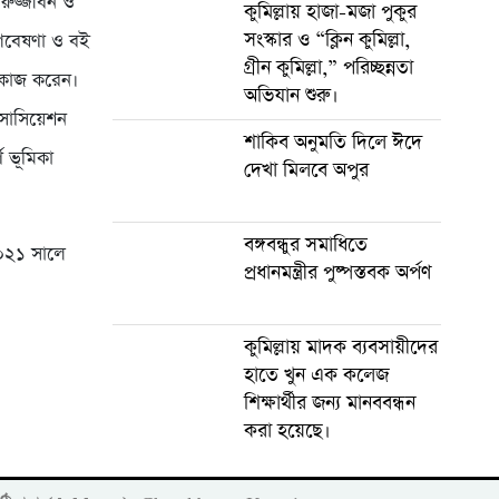
নরুজ্জীবন ও
কুমিল্লায় হাজা-মজা পুকুর
সংস্কার ও “ক্লিন কুমিল্লা,
 গবেষণা ও বই
গ্রীন কুমিল্লা,” পরিচ্ছন্নতা
ে কাজ করেন।
অভিযান শুরু।
যাসোসিয়েশন
শাকিব অনুমতি দিলে ঈদে
ণ ভূমিকা
দেখা মিলবে অপুর
বঙ্গবন্ধুর সমাধিতে
২০২১ সালে
প্রধানমন্ত্রীর পুষ্পস্তবক অর্পণ
কুমিল্লায় মাদক ব্যবসায়ীদের
হাতে খুন এক কলেজ
শিক্ষার্থীর জন্য মানববন্ধন
করা হয়েছে।