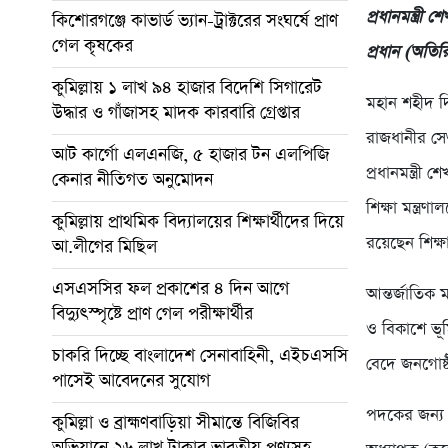
প্রধানমন্ত্র
কিশোরগঞ্জে কাভার্ড ভ্যান-ট্রাক্টরের সংঘর্ষে প্রাণ
গেল কৃষকের
প্রধান (অতির
কুমিল্লায় ১ লাখ ৯৪ হাজার বিদেশি সিগারেট
মহান শহীদ দি
উদ্ধার ও গাঁজাসহ মাদক কারবারি গ্রেপ্তার
রাজধানীর সে
আট কার্গো এলএনজি, ৫ হাজার টন এলপিজি
প্রধানমন্ত্রী
কেনার নীতিগত অনুমোদন
শিক্ষা মন্ত্
কুমিল্লায় প্রাথমিক বিদ্যালয়ের শিক্ষার্থীদের দিয়ে
রয়েছেন শিক্ষ
আ.লীগের মিছিল
এসএসসির ফল প্রকাশের ৪ দিন আগে
আন্তর্জাতিক 
বিদ্যুৎস্পৃষ্টে প্রাণ গেল পরীক্ষার্থীর
ও বিকাশে ভূম
চাকরি দিচ্ছে বাংলাদেশ সেনাবাহিনী, এইচএসসি
বেদে জনগোষ্
পাসেই আবেদনের সুযোগ
পদকের জন্য 
কুমিল্লা ও ব্রাহ্মণবাড়িয়া সীমান্তে বিজিবির
অভিযানে ২৬ লাখ টাকার ভারতীয় পণ্যসহ