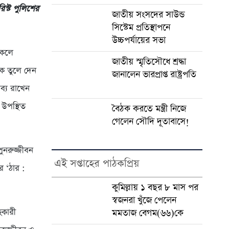
িস্ট পুলিশের
জাতীয় সংসদের সাউন্ড
সিস্টেম প্রতিস্থাপনে
উচ্চপর্যায়ের সভা
কেলে
জাতীয় স্মৃতিসৌধে শ্রদ্ধা
দক তুলে দেন
জানালেন ভারপ্রাপ্ত রাষ্ট্রপতি
তব্য রাখেন
 উপস্থিত
বৈঠক করতে মন্ত্রী নিজে
গেলেন সৌদি দূতাবাসে!
পুনরুজ্জীবন
এই সপ্তাহের পাঠকপ্রিয়
র ‘ঠার :
কুমিল্লায় ১ বছর ৮ মাস পর
স্বজনরা খুঁজে পেলেন
হকারী
মমতাজ বেগম(৬৬)কে