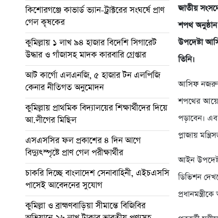
জাতীয় সংসদের
কিশোরগঞ্জে কাভার্ড ভ্যান-ট্রাক্টরের সংঘর্ষে প্রাণ
গেল কৃষকের
শপথ অনুষ্ঠান
কুমিল্লায় ১ লাখ ৯৪ হাজার বিদেশি সিগারেট
উপদেষ্টা আস
উদ্ধার ও গাঁজাসহ মাদক কারবারি গ্রেপ্তার
তিনি।
আট কার্গো এলএনজি, ৫ হাজার টন এলপিজি
আসিফ নজরুল 
কেনার নীতিগত অনুমোদন
শপথের আয়োজ
কুমিল্লায় প্রাথমিক বিদ্যালয়ের শিক্ষার্থীদের দিয়ে
পড়াবেন। এবং
আ.লীগের মিছিল
প্লাজায় মন্
এসএসসির ফল প্রকাশের ৪ দিন আগে
বিদ্যুৎস্পৃষ্টে প্রাণ গেল পরীক্ষার্থীর
আইন উপদেষ্টা
চাকরি দিচ্ছে বাংলাদেশ সেনাবাহিনী, এইচএসসি
ডিভিশন দেখছে।
পাসেই আবেদনের সুযোগ
প্রধানমন্ত্রী
কুমিল্লা ও ব্রাহ্মণবাড়িয়া সীমান্তে বিজিবির
অভিযানে ২৬ লাখ টাকার ভারতীয় পণ্যসহ