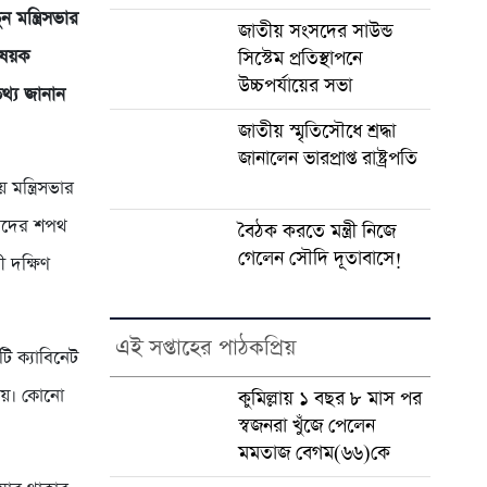
 মন্ত্রিসভার
জাতীয় সংসদের সাউন্ড
িষয়ক
সিস্টেম প্রতিস্থাপনে
উচ্চপর্যায়ের সভা
থ্য জানান
জাতীয় স্মৃতিসৌধে শ্রদ্ধা
জানালেন ভারপ্রাপ্ত রাষ্ট্রপতি
ন্ত্রিসভার
্যদের শপথ
বৈঠক করতে মন্ত্রী নিজে
গেলেন সৌদি দূতাবাসে!
ী দক্ষিণ
এই সপ্তাহের পাঠকপ্রিয়
ি ক্যাবিনেট
ণালয়। কোনো
কুমিল্লায় ১ বছর ৮ মাস পর
স্বজনরা খুঁজে পেলেন
মমতাজ বেগম(৬৬)কে