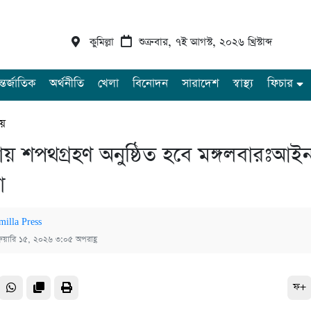
কুমিল্লা
শুক্রবার, ৭ই আগস্ট, ২০২৬ খ্রিস্টাব্দ
্তর্জাতিক
অর্থনীতি
খেলা
বিনোদন
সারাদেশ
স্বাস্থ্য
ফিচার
ীয়
সভায় শপথগ্রহণ অনুষ্ঠিত হবে মঙ্গলবারঃআই
া
milla Press
্রুয়ারি ১৫, ২০২৬ ৩:০৫ অপরাহ্ণ
ফ+