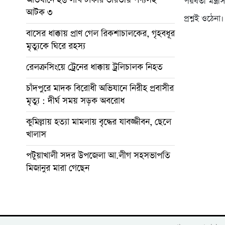
পরবর্তী মন্ত
আটক ৩
প্রশ্নই ওঠেনা।
বাসের ধাক্কায় প্রাণ গেল রিকশাচালকের, গৃহবধূর
মৃত্যুকে ঘিরে রহস্য
রেলক্রসিংয়ে ট্রেনের ধাক্কায় ট্রলিচালক নিহত
চাঁদপুরে মাদক বিরোধী অভিযানে নিরীহ প্রবাসীর
মৃত্যু : দীর্ঘ সময় সড়ক অবরোধ
কুমিল্লায় হত্যা মামলায় বৃদ্ধের যাবজ্জীবন, ছেলে
খালাস
পটুয়াখালী সদর উপজেলা আ.লীগ সহসভাপতি
মিজানুর মারা গেছেন