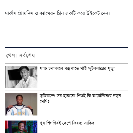
মার্কাস স্টোয়নিস ও ক্যামেরন গ্রিন একটি করে উইকেট নেন।
খেলা সর্বশেষ
ম্যাচ চলাকালে বজ্রপাতে থাই ফুটবলারের মৃত্যু
ভূমিকম্পে সব হারানো শিশুই কি আর্জেন্টিনার নতুন
মেসি?
খুব শিগগিরই দেশে ফিরব: সাকিব