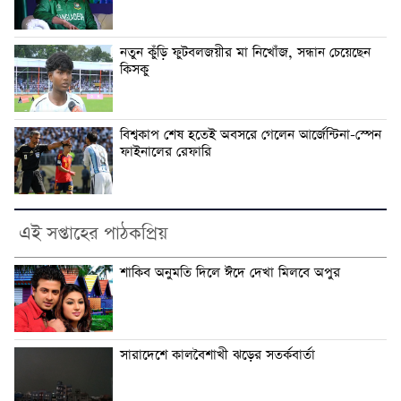
নতুন কুঁড়ি ফুটবলজয়ীর মা নিখোঁজ, সন্ধান চেয়েছেন
কিসকু
বিশ্বকাপ শেষ হতেই অবসরে গেলেন আর্জেন্টিনা-স্পেন
ফাইনালের রেফারি
এই সপ্তাহের পাঠকপ্রিয়
শাকিব অনুমতি দিলে ঈদে দেখা মিলবে অপুর
সারাদেশে কালবৈশাখী ঝড়ের সতর্কবার্তা