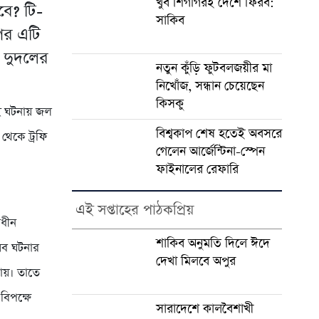
খুব শিগগিরই দেশে ফিরব:
বে? টি-
সাকিব
 পর এটি
় দুদলের
নতুন কুঁড়ি ফুটবলজয়ীর মা
নিখোঁজ, সন্ধান চেয়েছেন
কিসকু
ই ঘটনায় জল
বিশ্বকাপ শেষ হতেই অবসরে
 থেকে ট্রফি
গেলেন আর্জেন্টিনা-স্পেন
ফাইনালের রেফারি
এই সপ্তাহের পাঠকপ্রিয়
াধীন
শাকিব অনুমতি দিলে ঈদে
সব ঘটনার
দেখা মিলবে অপুর
ায়। তাতে
বিপক্ষে
সারাদেশে কালবৈশাখী