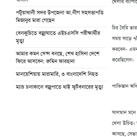
খেলার ব্যাপা
পটুয়াখালী সদর উপজেলা আ.লীগ সহসভাপতি
মিজানুর মারা গেছেন
চির বৈরি ভার
বেলকুচিতে বজ্রাঘাতে এইচএসসি পরীক্ষার্থীর
সময় সাড়ে ৭
মৃত্যু
করবেন- এমন 
আমার কমন সেন্স বলছে, শেখ হাসিনা দেশে
করেছিলেন।
ফিরে আসবেন: রুমিন ফারহানা
মালয়েশিয়ায় মারামারি, ৩ বাংলাদেশি নিহত
পাকিস্তান অ
ম্যাচ চলাকালে বজ্রপাতে থাই ফুটবলারের মৃত্যু
সালমান মনে 
খেলা উচিত। আ
আসছে, সেভা