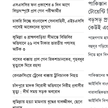
পাকিস্তা
এসএসসির ফল প্রকাশের ৪ দিন আগে
টোয়েন্টি
বিদ্যুৎস্পৃষ্টে প্রাণ গেল পরীক্ষার্থীর
বড়সড় প
চাকরি দিচ্ছে বাংলাদেশ সেনাবাহিনী, এইচএসসি
কেউই এক
পাসেই আবেদনের সুযোগ
কুমিল্লা ও ব্রাহ্মণবাড়িয়া সীমান্তে বিজিবির
পহেলগাম হাম
অভিযানে ২৬ লাখ টাকার ভারতীয় পণ্যসহ
বহুদূর গড়িয
আটক ৩
নিতে হবে বি
বাসের ধাক্কায় প্রাণ গেল রিকশাচালকের, গৃহবধূর
মৃত্যুকে ঘিরে রহস্য
রেলক্রসিংয়ে ট্রেনের ধাক্কায় ট্রলিচালক নিহত
পাকিস্তানের 
আইসিসি বাংল
চাঁদপুরে মাদক বিরোধী অভিযানে নিরীহ প্রবাসীর
মৃত্যু : দীর্ঘ সময় সড়ক অবরোধ
ধারাবাহিকতায
আইসিসি বিপা
কুমিল্লায় হত্যা মামলায় বৃদ্ধের যাবজ্জীবন, ছেলে
খালাস