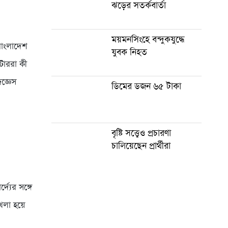
ঝড়ের সতর্কবার্তা
ময়মনসিংহে বন্দুকযুদ্ধে
 বাংলাদেশ
যুবক নিহত
েটাররা কী
জ্ঞেস
ডিমের ডজন ৬৫ টাকা
বৃষ্টি সত্ত্বেও প্রচারণা
চালিয়েছেন প্রার্থীরা
্যের সঙ্গে
েলা হয়ে