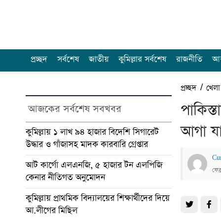
প্রচ্ছদ
সর্বশেষ
জাতীয়
কুমিল্লার সর্বশেষ
রাজনীতি
আন
প্রচ্ছদ
/
খেলা
পাকিস্
আজকের সর্বশেষ সবখবর
আগা য
কুমিল্লায় ১ লাখ ৯৪ হাজার বিদেশি সিগারেট
উদ্ধার ও গাঁজাসহ মাদক কারবারি গ্রেপ্তার
Cu
আট কার্গো এলএনজি, ৫ হাজার টন এলপিজি
ফেব
কেনার নীতিগত অনুমোদন
কুমিল্লায় প্রাথমিক বিদ্যালয়ের শিক্ষার্থীদের দিয়ে
আ.লীগের মিছিল