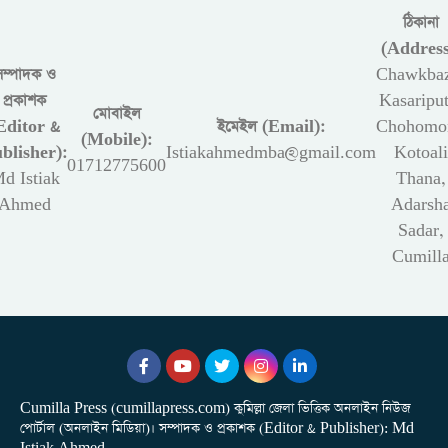
ঠিকানা
(Address
সম্পাদক ও
Chawkbaz
প্রকাশক
Kasariput
মোবাইল
Editor &
ইমেইল (Email):
Chohomon
(Mobile):
blisher):
Istiakahmedmba@gmail.com
Kotoali
01712775600
d Istiak
Thana,
Ahmed
Adarsh
Sadar,
Cumill
Cumilla Press (cumillapress.com) কুমিল্লা জেলা ভিত্তিক অনলাইন নিউজ
পোর্টাল (অনলাইন মিডিয়া)। সম্পাদক ও প্রকাশক (Editor & Publisher): Md