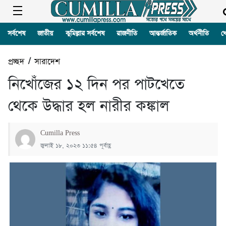
সর্বশেষ
জাতীয়
কুমিল্লার সর্বশেষ
রাজনীতি
আন্তর্জাতিক
অর্থনীতি
খ
প্রচ্ছদ
/
সারাদেশ
নিখোঁজের ১২ দিন পর পাটখেতে
থেকে উদ্ধার হল নারীর কঙ্কাল
Cumilla Press
জুলাই ১৮, ২০২৩ ১১:৫৪ পূর্বাহ্ণ