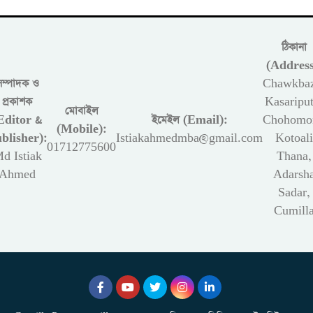
ঠিকানা
(Address
সম্পাদক ও
Chawkbaz
প্রকাশক
Kasariput
মোবাইল
Editor &
ইমেইল (Email):
Chohomon
(Mobile):
blisher):
Istiakahmedmba@gmail.com
Kotoali
01712775600
d Istiak
Thana,
Ahmed
Adarsh
Sadar,
Cumill