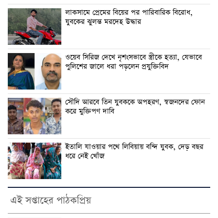
লাকসামে প্রেমের বিয়ের পর পারিবারিক বিরোধ,
যুবকের ঝুলন্ত মরদেহ উদ্ধার
ওয়েব সিরিজ দেখে নৃশংসভাবে স্ত্রীকে হত্যা, যেভাবে
পুলিশের জালে ধরা পড়লেন প্রযুক্তিবিদ
সৌদি আরবে তিন যুবককে অপহরণ, স্বজনদের ফোন
করে মুক্তিপণ দাবি
ইতালি যাওয়ার পথে লিবিয়ায় বন্দি যুবক, দেড় বছর
ধরে নেই খোঁজ
এই সপ্তাহের পাঠকপ্রিয়