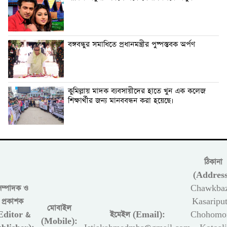
বঙ্গবন্ধুর সমাধিতে প্রধানমন্ত্রীর পুষ্পস্তবক অর্পণ
কুমিল্লায় মাদক ব্যবসায়ীদের হাতে খুন এক কলেজ
শিক্ষার্থীর জন্য মানববন্ধন করা হয়েছে।
ঠিকানা
(Address
সম্পাদক ও
Chawkbaz
প্রকাশক
Kasariput
মোবাইল
Editor &
ইমেইল (Email):
Chohomon
(Mobile):