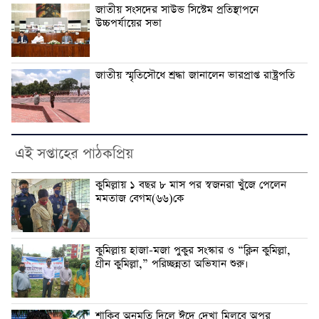
জাতীয় সংসদের সাউন্ড সিস্টেম প্রতিস্থাপনে
উচ্চপর্যায়ের সভা
জাতীয় স্মৃতিসৌধে শ্রদ্ধা জানালেন ভারপ্রাপ্ত রাষ্ট্রপতি
এই সপ্তাহের পাঠকপ্রিয়
কুমিল্লায় ১ বছর ৮ মাস পর স্বজনরা খুঁজে পেলেন
মমতাজ বেগম(৬৬)কে
কুমিল্লায় হাজা-মজা পুকুর সংস্কার ও “ক্লিন কুমিল্লা,
গ্রীন কুমিল্লা,” পরিচ্ছন্নতা অভিযান শুরু।
শাকিব অনুমতি দিলে ঈদে দেখা মিলবে অপুর