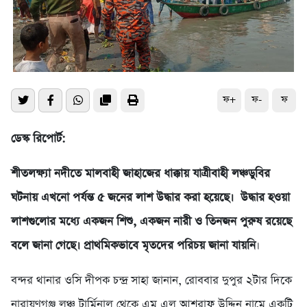
ফ+
ফ-
ফ
ডেস্ক রিপোর্ট:
শীতলক্ষ্যা নদীতে মালবাহী জাহাজের ধাক্কায় যাত্রীবাহী লঞ্চডুবির
ঘটনায় এখনো পর্যন্ত ৫ জনের লাশ উদ্ধার করা হয়েছে। উদ্ধার হওয়া
লাশগুলোর মধ্যে একজন শিশু, একজন নারী ও তিনজন পুরুষ রয়েছে
বলে জানা গেছে। প্রাথমিকভাবে মৃতদের পরিচয় জানা যায়নি
।
বন্দর থানার ওসি দীপক চন্দ্র সাহা জানান, রোববার দুপুর ২টার দিকে
নারায়ণগঞ্জ লঞ্চ টার্মিনাল থেকে এম এল আশরাফ উদ্দিন নামে একটি