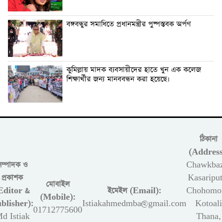
বঙ্গবন্ধুর সমাধিতে প্রধানমন্ত্রীর পুষ্পস্তবক অর্পণ
কুমিল্লায় মাদক ব্যবসায়ীদের হাতে খুন এক কলেজ
শিক্ষার্থীর জন্য মানববন্ধন করা হয়েছে।
ঠিকানা
(Address
সম্পাদক ও
Chawkbaz
প্রকাশক
Kasariput
মোবাইল
Editor &
ইমেইল (Email):
Chohomon
(Mobile):
blisher):
Istiakahmedmba@gmail.com
Kotoali
01712775600
d Istiak
Thana,