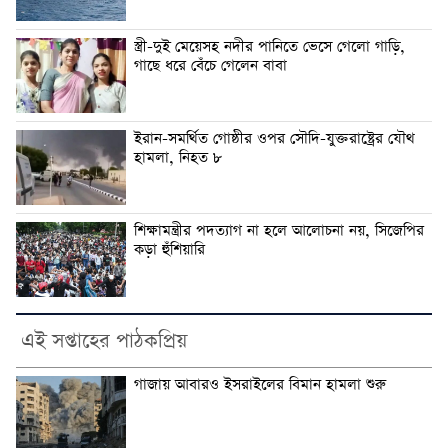
স্ত্রী-দুই মেয়েসহ নদীর পানিতে ভেসে গেলো গাড়ি,
গাছে ধরে বেঁচে গেলেন বাবা
ইরান-সমর্থিত গোষ্ঠীর ওপর সৌদি-যুক্তরাষ্ট্রের যৌথ
হামলা, নিহত ৮
শিক্ষামন্ত্রীর পদত্যাগ না হলে আলোচনা নয়, সিজেপির
কড়া হুঁশিয়ারি
এই সপ্তাহের পাঠকপ্রিয়
গাজায় আবারও ইসরাইলের বিমান হামলা শুরু