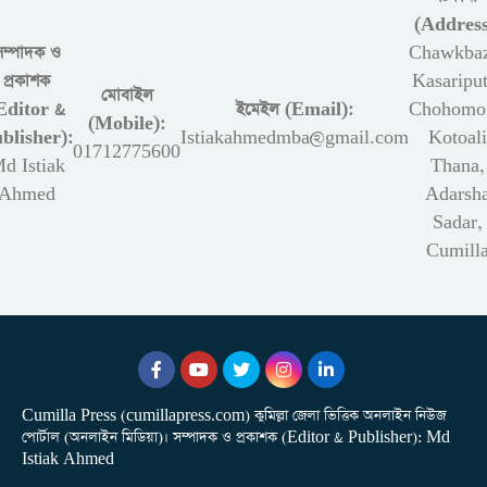
(Address
সম্পাদক ও
Chawkbaz
প্রকাশক
Kasariput
মোবাইল
Editor &
ইমেইল (Email):
Chohomon
(Mobile):
blisher):
Istiakahmedmba@gmail.com
Kotoali
01712775600
d Istiak
Thana,
Ahmed
Adarsh
Sadar,
Cumill
Cumilla Press (cumillapress.com) কুমিল্লা জেলা ভিত্তিক অনলাইন নিউজ
পোর্টাল (অনলাইন মিডিয়া)। সম্পাদক ও প্রকাশক (Editor & Publisher): Md
Istiak Ahmed