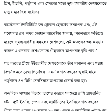
গ্রিস, ইতালি, পর্তুগাল এবং স্পেনের মতো ভূমধ্যসাগরীয় দেশগুলোতে
মৃত্যুর হার ছিল সর্বোচ্চ।
বার্সেলোনা ইনস্টিটিউট ফর গ্লোবাল হেলথের অধ্যাপক এবং এই
গবেষণার কো-অথর জোয়ান ব্যালেস্টার জানায়, ‘মরুকরণে ক্ষতিগ্রস্ত
হয়েছে ভূমধ্যসাগরীয় অঞ্চলের দেশগুলো, এই অঞ্চলের শুষ্ক অবস্থার
কারণে এখানকার দেশগুলোতে গ্রীষ্মকালে তাপপ্রবাহ বৃদ্ধি পায়।’
গত বছরের গ্রীষ্মে ইউরোপীয় দেশগুলোকে তীব্র দাবানল এবং খরায়
বিপর্যস্ত হতে দেখা গিয়েছিল। এমনকি গত বছরের জুলাই মাসে
পর্তুগালে ৪৭ ডিগ্রি সেলসিয়াস তাপমাত্রা রেকর্ড করা হয়।
অন্যদিকে সংখ্যার বিচারে তাপের কারণে সবচেয়ে বেশি প্রাণহানির
ঘটনা ঘটে ইতালি, স্পেন এবং জার্মানিতে। ইতালিতে গত বছরের
গ্রীষ্মে মারা গেছেন ১৮ হাজার ১০ জন। স্পেন ও জার্মানিতে এই সংখ্যা