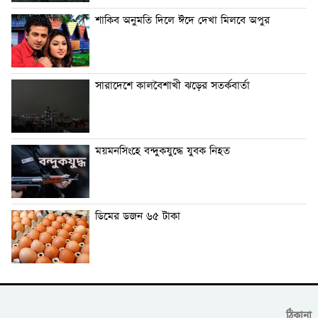
শাকিব অনুমতি দিলে ঈদে দেখা মিলবে অপুর
সারাদেশে কালবৈশাখী ঝড়ের সতর্কবার্তা
ময়মনসিংহে বন্দুকযুদ্ধে যুবক নিহত
ডিমের ডজন ৬৫ টাকা
ঠিকানা