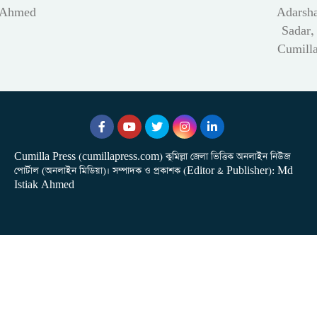
Ahmed
Adarsh
Sadar,
Cumill
Cumilla Press (cumillapress.com) কুমিল্লা জেলা ভিত্তিক অনলাইন নিউজ
পোর্টাল (অনলাইন মিডিয়া)। সম্পাদক ও প্রকাশক (Editor & Publisher): Md
Istiak Ahmed