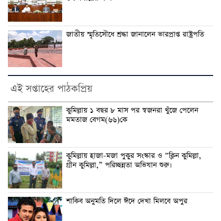
জাতীয় স্মৃতিসৌধে শ্রদ্ধা জানালেন ভারপ্রাপ্ত রাষ্ট্রপতি
এই সপ্তাহের পাঠকপ্রিয়
কুমিল্লায় ১ বছর ৮ মাস পর স্বজনরা খুঁজে পেলেন
মমতাজ বেগম(৬৬)কে
কুমিল্লায় হাজা-মজা পুকুর সংস্কার ও “ক্লিন কুমিল্লা,
গ্রীন কুমিল্লা,” পরিচ্ছন্নতা অভিযান শুরু।
শাকিব অনুমতি দিলে ঈদে দেখা মিলবে অপুর