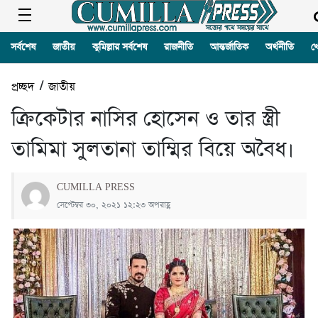
সর্বশেষ
জাতীয়
কুমিল্লার সর্বশেষ
রাজনীতি
আন্তর্জাতিক
অর্থনীতি
খ
প্রচ্ছদ
/
জাতীয়
ক্রিকেটার নাসির হোসেন ও তার স্ত্রী
তামিমা সুলতানা তাম্মির বিয়ে অবৈধ।
CUMILLA PRESS
সেপ্টেম্বর ৩০, ২০২১ ১২:২৩ অপরাহ্ণ