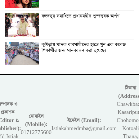
বঙ্গবন্ধুর সমাধিতে প্রধানমন্ত্রীর পুষ্পস্তবক অর্পণ
কুমিল্লায় মাদক ব্যবসায়ীদের হাতে খুন এক কলেজ
শিক্ষার্থীর জন্য মানববন্ধন করা হয়েছে।
ঠিকানা
(Address
সম্পাদক ও
Chawkbaz
প্রকাশক
Kasariput
মোবাইল
Editor &
ইমেইল (Email):
Chohomon
(Mobile):
blisher):
Istiakahmedmba@gmail.com
Kotoali
01712775600
d Istiak
Thana,