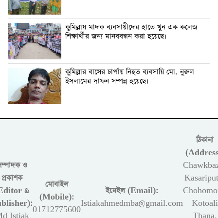
কুমিল্লায় মাদক ব্যবসায়ীদের হাতে খুন এক কলেজ
শিক্ষার্থীর জন্য মানববন্ধন করা হয়েছে।
কুমিল্লার বাসের চাপাঁয় নিহত ব্যবসায়ি মো. নুরুল
ইসলামের দাফন সম্পন্ন হয়েছে।
ঠিকানা
(Address
সম্পাদক ও
Chawkbaz
প্রকাশক
Kasariput
মোবাইল
Editor &
ইমেইল (Email):
Chohomon
(Mobile):
blisher):
Istiakahmedmba@gmail.com
Kotoali
01712775600
d Istiak
Thana,