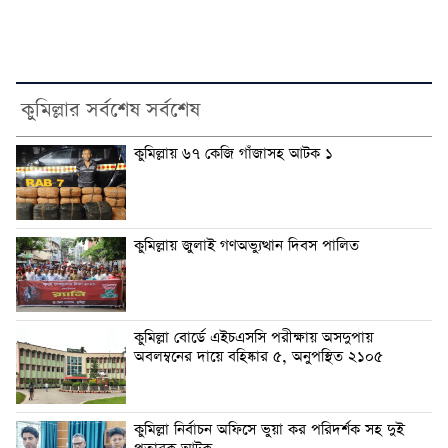
কুমিল্লার সর্বশেষ সর্বশেষ
কুমিল্লায় ৬৭ কেজি গাঁজাসহ আটক ১
কুমিল্লায় জুলাই গণঅভ্যুত্থান দিবস পালিত
কুমিল্লা বোর্ডে এইচএসসি পরীক্ষায় অসদুপায়
অবলম্বনের দায়ে বহিষ্কার ৫, অনুপস্থিত ২১০৫
কুমিল্লা নির্বাচন অফিসে ভুয়া কর পরিদর্শক সহ দুই