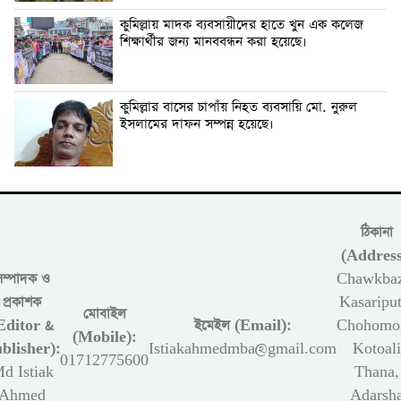
কুমিল্লায় মাদক ব্যবসায়ীদের হাতে খুন এক কলেজ
শিক্ষার্থীর জন্য মানববন্ধন করা হয়েছে।
কুমিল্লার বাসের চাপাঁয় নিহত ব্যবসায়ি মো. নুরুল
ইসলামের দাফন সম্পন্ন হয়েছে।
ঠিকানা
(Address
সম্পাদক ও
Chawkbaz
প্রকাশক
Kasariput
মোবাইল
Editor &
ইমেইল (Email):
Chohomon
(Mobile):
blisher):
Istiakahmedmba@gmail.com
Kotoali
01712775600
d Istiak
Thana,
Ahmed
Adarsh