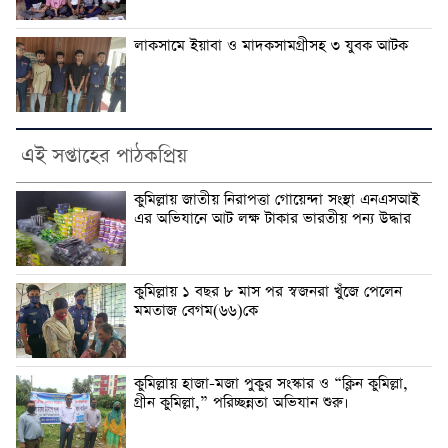
লাকসামে ইয়াবা ও মাদকসামগ্রীসহ ৩ যুবক আটক
এই সপ্তাহের পাঠকপ্রিয়
কুমিল্লায় জাতীয় নিরাপত্তা গোয়েন্দা সংস্থা এনএসআই
এর অভিযানে আট লক্ষ টাকার ভারতীয় পন্য উদ্ধার
কুমিল্লায় ১ বছর ৮ মাস পর স্বজনরা খুঁজে পেলেন
মমতাজ বেগম(৬৬)কে
কুমিল্লায় হাজা-মজা পুকুর সংস্কার ও “ক্লিন কুমিল্লা,
গ্রীন কুমিল্লা,” পরিচ্ছন্নতা অভিযান শুরু।