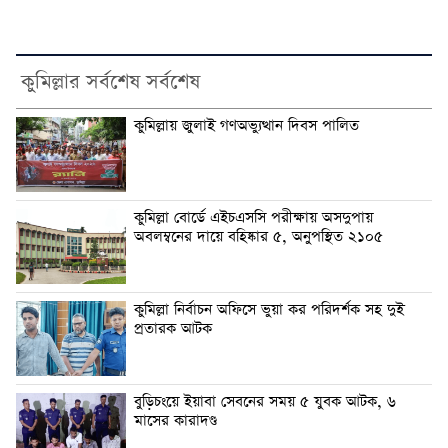
কুমিল্লার সর্বশেষ সর্বশেষ
কুমিল্লায় জুলাই গণঅভ্যুত্থান দিবস পালিত
কুমিল্লা বোর্ডে এইচএসসি পরীক্ষায় অসদুপায়
অবলম্বনের দায়ে বহিষ্কার ৫, অনুপস্থিত ২১০৫
কুমিল্লা নির্বাচন অফিসে ভুয়া কর পরিদর্শক সহ দুই
প্রতারক আটক
বুড়িচংয়ে ইয়াবা সেবনের সময় ৫ যুবক আটক, ৬
মাসের কারাদণ্ড