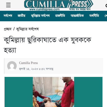
সর্বশেষ
জাতীয়
কুমিল্লার সর্বশেষ
রাজনীতি
আন্তর্জাতিক
অর্থনীতি
খ
প্রচ্ছদ
/
কুমিল্লার সর্বশেষ
কুমিল্লায় ছুরিকাঘাতে এক যুবককে
হত্যা
Cumilla Press
জুলাই ১৪, ২০২৩ ৮:৫২ অপরাহ্ণ