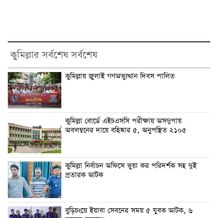
কুমিল্লার সর্বশেষ সর্বশেষ
কুমিল্লায় জুলাই গণঅভ্যুত্থান দিবস পালিত
কুমিল্লা বোর্ডে এইচএসসি পরীক্ষায় অসদুপায়
অবলম্বনের দায়ে বহিষ্কার ৫, অনুপস্থিত ২১০৫
কুমিল্লা নির্বাচন অফিসে ভুয়া কর পরিদর্শক সহ দুই
প্রতারক আটক
বুড়িচংয়ে ইয়াবা সেবনের সময় ৫ যুবক আটক, ৬