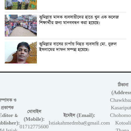
কুমিল্লায় মাদক ব্যবসায়ীদের হাতে খুন এক কলেজ
শিক্ষার্থীর জন্য মানববন্ধন করা হয়েছে।
কুমিল্লার বাসের চাপাঁয় নিহত ব্যবসায়ি মো. নুরুল
ইসলামের দাফন সম্পন্ন হয়েছে।
ঠিকানা
(Address
সম্পাদক ও
Chawkbaz
প্রকাশক
Kasariput
মোবাইল
Editor &
ইমেইল (Email):
Chohomon
(Mobile):
blisher):
Istiakahmedmba@gmail.com
Kotoali
01712775600
d Istiak
Thana,