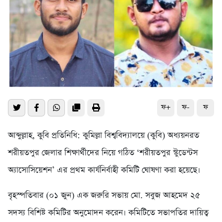
ফ+
ফ-
ফ
আব্দুল্লাহ, কুবি প্রতিনিধি: কুমিল্লা বিশ্ববিদ্যালয়ে (কুবি) অধ্যয়নরত
শরীয়তপুর জেলার শিক্ষার্থীদের নিয়ে গঠিত ‘শরীয়তপুর স্টুডেন্টস
অ্যাসোসিয়েশন’ এর প্রথম কার্যনির্বাহী কমিটি ঘোষণা করা হয়েছে।
বৃহস্পতিবার (০১ জুন) এক জরুরি সভায় মো. সবুজ আহমেদ ২৫
সদস্য বিশিষ্ট কমিটির অনুমোদন করেন। কমিটিতে সভাপতির দায়িত্ব