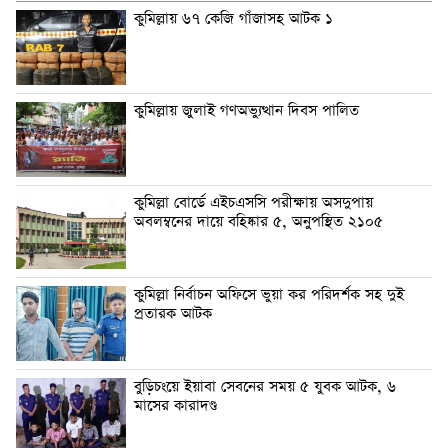
কুমিল্লায় ৬৭ কেজি গাঁজাসহ আটক ১
কুমিল্লায় জুলাই গণঅভ্যুত্থান দিবস পালিত
কুমিল্লা বোর্ডে এইচএসসি পরীক্ষায় অসদুপায়
অবলম্বনের দায়ে বহিষ্কার ৫, অনুপস্থিত ২১০৫
কুমিল্লা নির্বাচন অফিসে ভুয়া কর পরিদর্শক সহ দুই
প্রতারক আটক
বুড়িচংয়ে ইয়াবা সেবনের সময় ৫ যুবক আটক, ৬
মাসের কারাদণ্ড