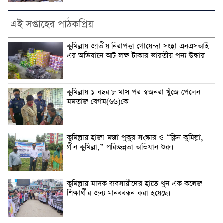
এই সপ্তাহের পাঠকপ্রিয়
কুমিল্লায় জাতীয় নিরাপত্তা গোয়েন্দা সংস্থা এনএসআই
এর অভিযানে আট লক্ষ টাকার ভারতীয় পন্য উদ্ধার
কুমিল্লায় ১ বছর ৮ মাস পর স্বজনরা খুঁজে পেলেন
মমতাজ বেগম(৬৬)কে
কুমিল্লায় হাজা-মজা পুকুর সংস্কার ও “ক্লিন কুমিল্লা,
গ্রীন কুমিল্লা,” পরিচ্ছন্নতা অভিযান শুরু।
কুমিল্লায় মাদক ব্যবসায়ীদের হাতে খুন এক কলেজ
শিক্ষার্থীর জন্য মানববন্ধন করা হয়েছে।