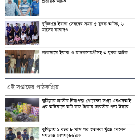
প্রতারক আটক
বুড়িচংয়ে ইয়াবা সেবনের সময় ৫ যুবক আটক, ৬
মাসের কারাদণ্ড
লাকসামে ইয়াবা ও মাদকসামগ্রীসহ ৩ যুবক আটক
এই সপ্তাহের পাঠকপ্রিয়
কুমিল্লায় জাতীয় নিরাপত্তা গোয়েন্দা সংস্থা এনএসআই
এর অভিযানে আট লক্ষ টাকার ভারতীয় পন্য উদ্ধার
কুমিল্লায় ১ বছর ৮ মাস পর স্বজনরা খুঁজে পেলেন
মমতাজ বেগম(৬৬)কে