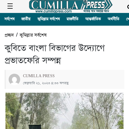
সর্বশেষ
জাতীয়
কুমিল্লার সর্বশেষ
রাজনীতি
আন্তর্জাতিক
অর্থনীতি
খ
প্রচ্ছদ
/
কুমিল্লার সর্বশেষ
কুবিতে বাংলা বিভাগের উদ্যোগে
প্রভাতফেরি সম্পন্ন
CUMILLA PRESS
ফেব্রুয়ারি ২১, ২০২৩ ৪:৩৩ অপরাহ্ণ