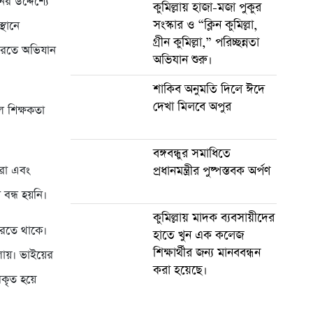
র উদ্দেশ্যে
কুমিল্লায় হাজা-মজা পুকুর
সংস্কার ও “ক্লিন কুমিল্লা,
্থানে
গ্রীন কুমিল্লা,” পরিচ্ছন্নতা
 ধরতে অভিযান
অভিযান শুরু।
শাকিব অনুমতি দিলে ঈদে
দেখা মিলবে অপুর
ে শিক্ষকতা
বঙ্গবন্ধুর সমাধিতে
রা এবং
প্রধানমন্ত্রীর পুষ্পস্তবক অর্পণ
বন্ধ হয়নি।
কুমিল্লায় মাদক ব্যবসায়ীদের
করতে থাকে।
হাতে খুন এক কলেজ
শিক্ষার্থীর জন্য মানববন্ধন
ায়। ভাইয়ের
করা হয়েছে।
িকৃত হয়ে