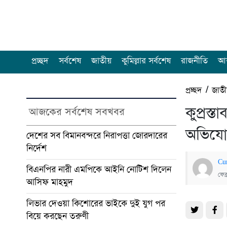
প্রচ্ছদ
সর্বশেষ
জাতীয়
কুমিল্লার সর্বশেষ
রাজনীতি
আন
প্রচ্ছদ
/
জাত
কুপ্রস্
আজকের সর্বশেষ সবখবর
অভিযো
দেশের সব বিমানবন্দরে নিরাপত্তা জোরদারের
নির্দেশ
Cu
বিএনপির নারী এমপিকে আইনি নোটিশ দিলেন
ফেব
আসিফ মাহমুদ
লিভার দেওয়া কিশোরের ভাইকে দুই যুগ পর
বিয়ে করছেন তরুণী