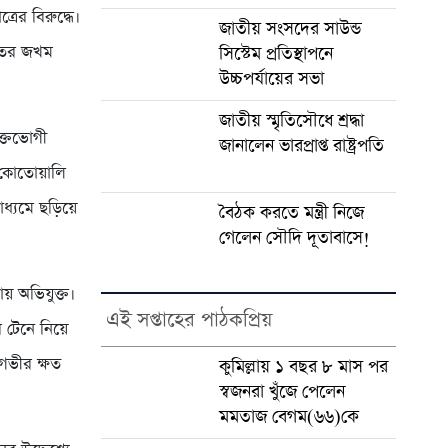
রের বিরুদ্ধে।
জাতীয় সংসদের সাউন্ড
ুরুতর জখম
সিস্টেম প্রতিস্থাপনে
উচ্চপর্যায়ের সভা
জাতীয় স্মৃতিসৌধে শ্রদ্ধা
ুক্তভোগী
জানালেন ভারপ্রাপ্ত রাষ্ট্রপতি
 কোতোয়ালি
্যমে ছড়িয়ে
বৈঠক করতে মন্ত্রী নিজে
গেলেন সৌদি দূতাবাসে!
য় অভিযুক্ত।
এই সপ্তাহের পাঠকপ্রিয়
 টেনে নিয়ে
গভীর ক্ষত
কুমিল্লায় ১ বছর ৮ মাস পর
স্বজনরা খুঁজে পেলেন
মমতাজ বেগম(৬৬)কে