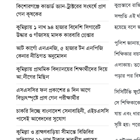
কুপ্রস্তাবে 
কিশোরগঞ্জে কাভার্ড ভ্যান-ট্রাক্টরের সংঘর্ষে প্রাণ
গেল কৃষকের
সম্প্রতি এই 
কুমিল্লায় ১ লাখ ৯৪ হাজার বিদেশি সিগারেট
হয়েছে বলে জ
উদ্ধার ও গাঁজাসহ মাদক কারবারি গ্রেপ্তার
পুলিশ জানায়
আট কার্গো এলএনজি, ৫ হাজার টন এলপিজি
শিক্ষিকার ব
কেনার নীতিগত অনুমোদন
এলাকায়। তবে
কুমিল্লায় প্রাথমিক বিদ্যালয়ের শিক্ষার্থীদের দিয়ে
পড়ার পর বি
আ.লীগের মিছিল
এসএসসির ফল প্রকাশের ৪ দিন আগে
সিসিটিভি ফুট
বিদ্যুৎস্পৃষ্টে প্রাণ গেল পরীক্ষার্থীর
সে শিক্ষিকাক
চাকরি দিচ্ছে বাংলাদেশ সেনাবাহিনী, এইচএসসি
যায় এবং ধা
পাসেই আবেদনের সুযোগ
সৃষ্টি হয়। 
কুমিল্লা ও ব্রাহ্মণবাড়িয়া সীমান্তে বিজিবির
অভিযানে ২৬ লাখ টাকার ভারতীয় পণ্যসহ