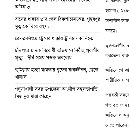
এ ঘটনায় পুল
আটক ৩
হামলা), ১১৮(
বাসের ধাক্কায় প্রাণ গেল রিকশাচালকের, গৃহবধূর
অশালীন আচরণ
মৃত্যুকে ঘিরে রহস্য
চলছে।
রেলক্রসিংয়ে ট্রেনের ধাক্কায় ট্রলিচালক নিহত
ভুক্তভোগীর 
চাঁদপুরে মাদক বিরোধী অভিযানে নিরীহ প্রবাসীর
করতেন। বারবা
মৃত্যু : দীর্ঘ সময় সড়ক অবরোধ
কুমিল্লায় হত্যা মামলায় বৃদ্ধের যাবজ্জীবন, ছেলে
অভিযোগে আরও
খালাস
শারীরিক সম্প
পটুয়াখালী সদর উপজেলা আ.লীগ সহসভাপতি
পরবর্তী সময
মিজানুর মারা গেছেন
গত ২০ জানুয়
অভিযোগ অনুযায
যেতে পারেন।