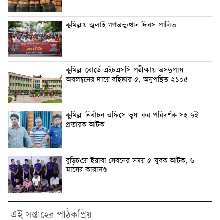
কুমিল্লায় জুলাই গণঅভ্যুত্থান দিবস পালিত
কুমিল্লা বোর্ডে এইচএসসি পরীক্ষায় অসদুপায়
অবলম্বনের দায়ে বহিষ্কার ৫, অনুপস্থিত ২১০৫
কুমিল্লা নির্বাচন অফিসে ভুয়া কর পরিদর্শক সহ দুই
প্রতারক আটক
বুড়িচংয়ে ইয়াবা সেবনের সময় ৫ যুবক আটক, ৬
মাসের কারাদণ্ড
এই সপ্তাহের পাঠকপ্রিয়