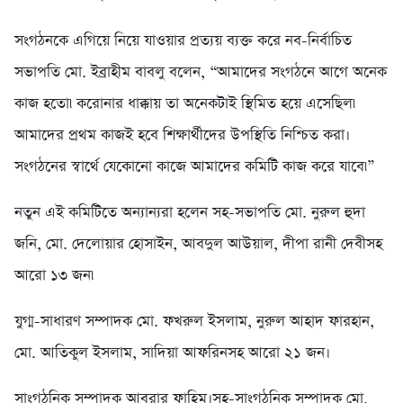
সংগঠনকে এগিয়ে নিয়ে যাওয়ার প্রত্যয় ব্যক্ত করে নব-নির্বাচিত
সভাপতি মো. ইব্রাহীম বাবলু বলেন, “আমাদের সংগঠনে আগে অনেক
কাজ হতো৷ করোনার ধাক্কায় তা অনেকটাই স্থিমিত হয়ে এসেছিল৷
আমাদের প্রথম কাজই হবে শিক্ষার্থীদের উপস্থিতি নিশ্চিত করা।
সংগঠনের স্বার্থে যেকোনো কাজে আমাদের কমিটি কাজ করে যাবে৷”
নতুন এই কমিটিতে অন্যান্যরা হলেন সহ-সভাপতি মো. নুরুল হুদা
জনি, মো. দেলোয়ার হোসাইন, আবদুল আউয়াল, দীপা রানী দেবীসহ
আরো ১৩ জন৷
যুগ্ম-সাধারণ সম্পাদক মো. ফখরুল ইসলাম, নুরুল আহাদ ফারহান,
মো. আতিকুল ইসলাম, সাদিয়া আফরিনসহ আরো ২১ জন।
সাংগঠনিক সম্পাদক আবরার ফাহিম।সহ-সাংগঠনিক সম্পাদক মো.