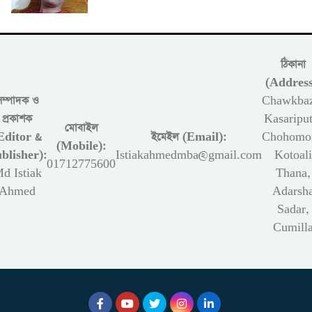
ঠিকানা
(Address
সম্পাদক ও
Chawkbaz
প্রকাশক
Kasariput
মোবাইল
Editor &
ইমেইল (Email):
Chohomon
(Mobile):
blisher):
Istiakahmedmba@gmail.com
Kotoali
01712775600
d Istiak
Thana,
Ahmed
Adarsh
Sadar,
Cumill