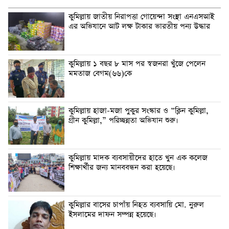
কুমিল্লায় জাতীয় নিরাপত্তা গোয়েন্দা সংস্থা এনএসআই
এর অভিযানে আট লক্ষ টাকার ভারতীয় পন্য উদ্ধার
কুমিল্লায় ১ বছর ৮ মাস পর স্বজনরা খুঁজে পেলেন
মমতাজ বেগম(৬৬)কে
কুমিল্লায় হাজা-মজা পুকুর সংস্কার ও “ক্লিন কুমিল্লা,
গ্রীন কুমিল্লা,” পরিচ্ছন্নতা অভিযান শুরু।
কুমিল্লায় মাদক ব্যবসায়ীদের হাতে খুন এক কলেজ
শিক্ষার্থীর জন্য মানববন্ধন করা হয়েছে।
কুমিল্লার বাসের চাপাঁয় নিহত ব্যবসায়ি মো. নুরুল
ইসলামের দাফন সম্পন্ন হয়েছে।