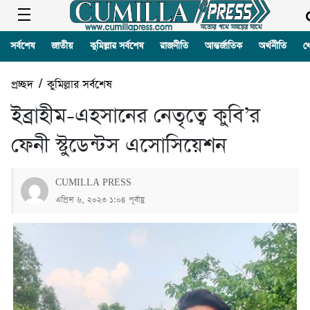
সর্বশেষ
জাতীয়
কুমিল্লার সর্বশেষ
রাজনীতি
আন্তর্জাতিক
অর্থনীতি
খ
প্রচ্ছদ
/
কুমিল্লার সর্বশেষ
ইব্রাহীম-এহসানের নেতৃত্বে কুবি’র
ফেনী স্টুডেন্টস এসোসিয়েশন
CUMILLA PRESS
এপ্রিল ৬, ২০২৩ ১:০৪ পূর্বাহ্ণ