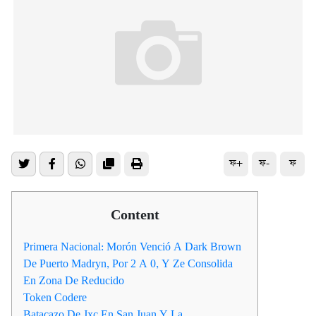
ফ+
ফ-
ফ
Content
Primera Nacional: Morón Venció A Dark Brown
De Puerto Madryn, Por 2 A 0, Y Ze Consolida
En Zona De Reducido
Token Codere
Batacazo De Jxc En San Juan Y La