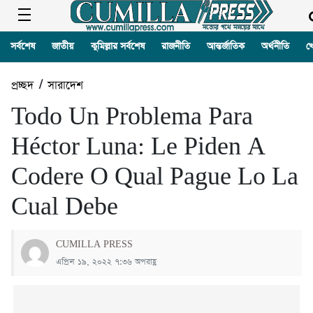
সর্বশেষ
জাতীয়
কুমিল্লার সর্বশেষ
রাজনীতি
আন্তর্জাতিক
অর্থনীতি
খ
প্রচ্ছদ
/
সারাদেশ
Todo Un Problema Para
Héctor Luna: Le Piden A
Codere O Qual Pague Lo La
Cual Debe
CUMILLA PRESS
এপ্রিল ১৯, ২০২২ ৭:৩৬ অপরাহ্ণ