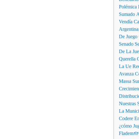
Polémica 
Sumado A
Vendía Ca
Argentina
De Juego
Senado S
De La Jue
Querella C
La Ue Reo
Avanza Co
Massa Sum
Crecimien
Distribu
Nuestras 
La Munici
Codere En
¿cómo Jug
Fladem?l?