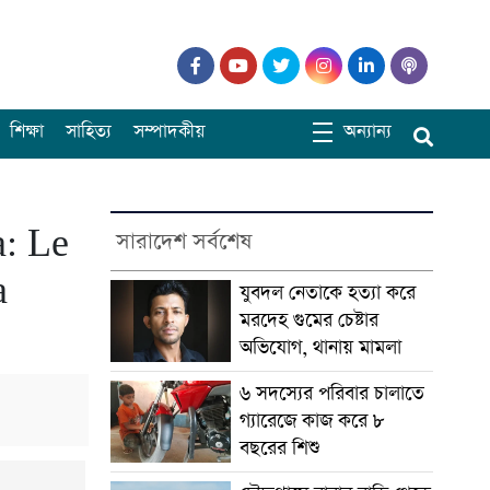
শিক্ষা
সাহিত্য
সম্পাদকীয়
অন্যান্য
: Le
সারাদেশ সর্বশেষ
a
যুবদল নেতাকে হত্যা করে
মরদেহ গুমের চেষ্টার
অভিযোগ, থানায় মামলা
৬ সদস্যের পরিবার চালাতে
গ্যারেজে কাজ করে ৮
বছরের শিশু