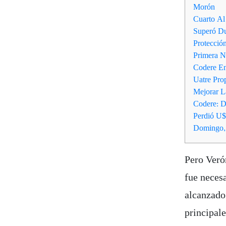
Morón
Cuarto Al
Superó Du
Protecció
Primera N
Codere En
Uatre Pro
Mejorar L
Codere: 
Perdió U$
Domingo,
Pero Veró
fue necesa
alcanzado
principale