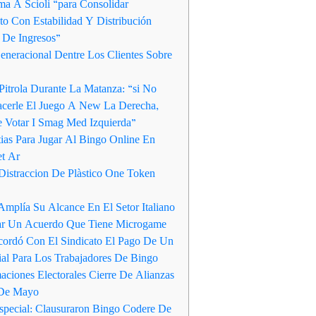
a A Scioli “para Consolidar
to Con Estabilidad Y Distribución
a De Ingresos”
neracional Dentre Los Clientes Sobre
Pitrola Durante La Matanza: “si No
cerle El Juego A New La Derecha,
 Votar I Smag Med Izquierda”
ias Para Jugar Al Bingo Online En
t Ar
Distraccion De Plàstico One Token
mplía Su Alcance En El Setor Italiano
ar Un Acuerdo Que Tiene Microgame
ordó Con El Sindicato El Pago De Un
rial Para Los Trabajadores De Bingo
aciones Electorales Cierre De Alianzas
 De Mayo
special: Clausuraron Bingo Codere De