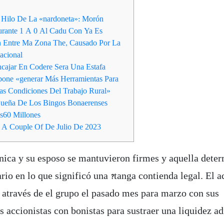
 Hilo De La «nardoneta»: Morón
rante 1 A 0 Al Cadu Con Ya Es
n Entre Ma Zona The, Causado Por La
acional
cajar En Codere Sera Una Estafa
pone «generar Más Herramientas Para
as Condiciones Del Trabajo Rural»
Dueña De Los Bingos Bonaerenses
s60 Millones
 A Couple Of De Julio De 2023
nica y su esposo se mantuvieron firmes y aquella dete
rio en lo que significó una ?tanga contienda legal. El 
 através de el grupo el pasado mes para marzo con sus
s accionistas con bonistas para sustraer una liquidez ad