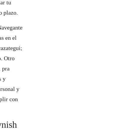
ar tu
o plazo.
 Navegante
as en el
razategui;
. Otro
l pra
s y
ersonal y
plir con
wnish