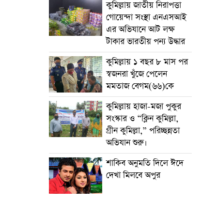
কুমিল্লায় জাতীয় নিরাপত্তা
গোয়েন্দা সংস্থা এনএসআই
এর অভিযানে আট লক্ষ
টাকার ভারতীয় পন্য উদ্ধার
কুমিল্লায় ১ বছর ৮ মাস পর
স্বজনরা খুঁজে পেলেন
মমতাজ বেগম(৬৬)কে
কুমিল্লায় হাজা-মজা পুকুর
সংস্কার ও “ক্লিন কুমিল্লা,
গ্রীন কুমিল্লা,” পরিচ্ছন্নতা
অভিযান শুরু।
শাকিব অনুমতি দিলে ঈদে
দেখা মিলবে অপুর