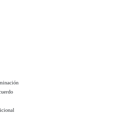
rminación
acuerdo
icional