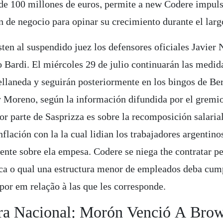
 de 100 millones de euros, permite a new Codere impuls
n de negocio para opinar su crecimiento durante el larg
sten al suspendido juez los defensores oficiales Javier
o Bardi. El miércoles 29 de julio continuarán las medid
llaneda y seguirán posteriormente en los bingos de Be
 Moreno, según la información difundida por el gremio
or parte de Sasprizza es sobre la recomposición salaria
inflación con la la cual lidian los trabajadores argentino
ente sobre ela empesa. Codere se niega the contratar p
ca o qual una estructura menor de empleados deba cum
 por em relação à las que les corresponde.
ra Nacional: Morón Venció A Bro