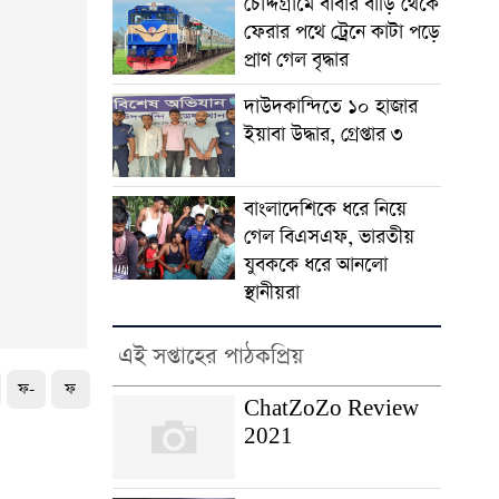
চৌদ্দগ্রামে বাবার বাড়ি থেকে
ফেরার পথে ট্রেনে কাটা পড়ে
প্রাণ গেল বৃদ্ধার
দাউদকান্দিতে ১০ হাজার
ইয়াবা উদ্ধার, গ্রেপ্তার ৩
বাংলাদেশিকে ধরে নিয়ে
গেল বিএসএফ, ভারতীয়
যুবককে ধরে আনলো
স্থানীয়রা
এই সপ্তাহের পাঠকপ্রিয়
ফ-
ফ
ChatZoZo Review
2021