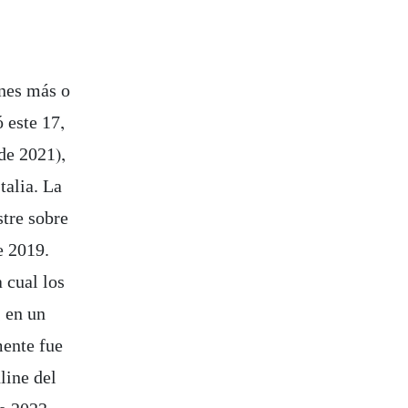
ones más o
 este 17,
de 2021),
talia. La
stre sobre
e 2019.
 cual los
, en un
mente fue
line del