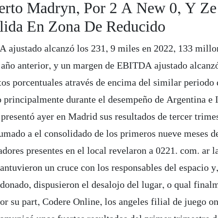
erto Madryn, Por 2 A New 0, Y Ze
lida En Zona De Reducido
 ajustado alcanzó los 231, 9 miles en 2022, 133 mill
l año anterior, y un margen de EBITDA ajustado alcanzó
tos porcentuales através de encima del similar periodo 
 principalmente durante el desempeño de Argentina e I
presentó ayer en Madrid sus resultados de tercer trime
sumado a el consolidado de los primeros nueve meses d
dores presentes en el local revelaron a 0221. com. ar la
antuvieron un cruce con los responsables del espacio y
onado, dispusieron el desalojo del lugar, o qual final
or su part, Codere Online, los angeles filial de juego on