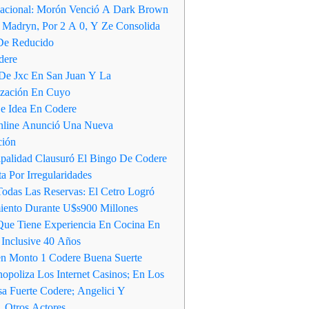
Nacional: Morón Venció A Dark Brown
 Madryn, Por 2 A 0, Y Ze Consolida
De Reducido
dere
De Jxc En San Juan Y La
ización En Cuyo
e Idea En Codere
nline Anunció Una Nueva
ción
palidad Clausuró El Bingo De Codere
a Por Irregularidades
Todas Las Reservas: El Cetro Logró
iento Durante U$s900 Millones
ue Tiene Experiencia En Cocina En
o Inclusive 40 Años
en Monto 1 Codere Buena Suerte
opoliza Los Internet Casinos; En Los
sa Fuerte Codere; Angelici Y
, Otros Actores