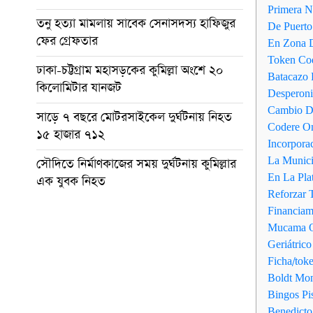
Primera 
তনু হত্যা মামলায় সাবেক সেনাসদস্য হাফিজুর
De Puerto
ফের গ্রেফতার
En Zona 
Token Co
ঢাকা-চট্টগ্রাম মহাসড়কের কুমিল্লা অংশে ২০
Batacazo 
কিলোমিটার যানজট
Desperon
Cambio D
সাড়ে ৭ বছরে মোটরসাইকেল দুর্ঘটনায় নিহত
Codere O
১৫ হাজার ৭১২
Incorpora
La Munici
সৌদিতে নির্মাণকাজের সময় দুর্ঘটনায় কুমিল্লার
En La Plat
এক যুবক নিহত
Reforzar 
Financiam
Mucama Q
Geriátric
Ficha/tok
Boldt Mon
Bingos Pi
Benedicto