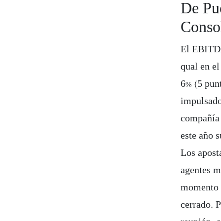
De Pu
Conso
El EBITDA
qual en e
6% (5 pun
impulsado
compañía 
este año 
Los aposta
agentes m
momento d
cerrado. P