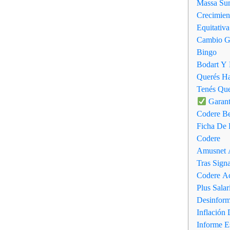
Massa Sum
Crecimien
Equitativ
Cambio Ge
Bingo
Bodart Y 
Querés Ha
Tenés Que
Garant
Codere Be
Ficha De 
Codere
Amusnet A
Tras Sign
Codere Ac
Plus Sala
Desinform
Inflación
Informe E