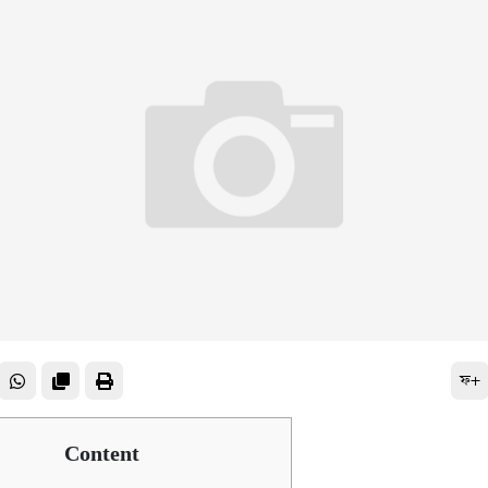
ফ+
Content