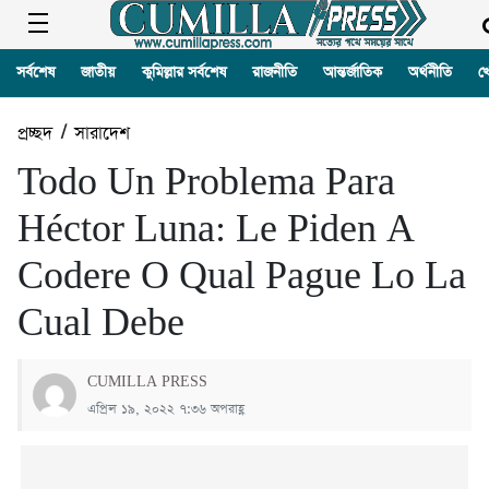
সর্বশেষ
জাতীয়
কুমিল্লার সর্বশেষ
রাজনীতি
আন্তর্জাতিক
অর্থনীতি
খ
প্রচ্ছদ
/
সারাদেশ
Todo Un Problema Para
Héctor Luna: Le Piden A
Codere O Qual Pague Lo La
Cual Debe
CUMILLA PRESS
এপ্রিল ১৯, ২০২২ ৭:৩৬ অপরাহ্ণ