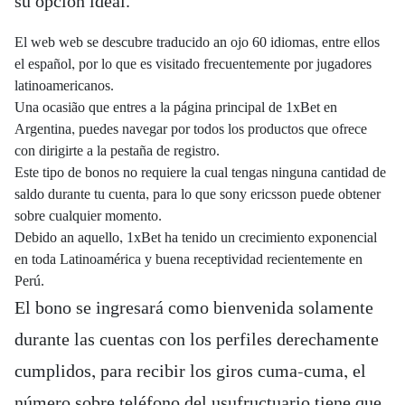
su opción ideal.
El web web se descubre traducido an ojo 60 idiomas, entre ellos
el español, por lo que es visitado frecuentemente por jugadores
latinoamericanos.
Una ocasião que entres a la página principal de 1xBet en
Argentina, puedes navegar por todos los productos que ofrece
con dirigirte a la pestaña de registro.
Este tipo de bonos no requiere la cual tengas ninguna cantidad de
saldo durante tu cuenta, para lo que sony ericsson puede obtener
sobre cualquier momento.
Debido an aquello, 1xBet ha tenido un crecimiento exponencial
en toda Latinoamérica y buena receptividad recientemente en
Perú.
El bono se ingresará como bienvenida solamente
durante las cuentas con los perfiles derechamente
cumplidos, para recibir los giros cuma-cuma, el
número sobre teléfono del usufructuario tiene que