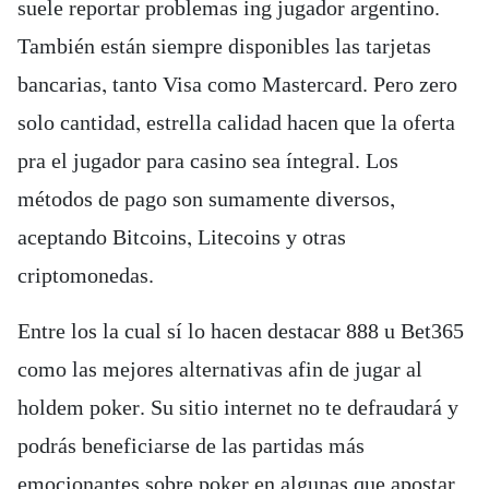
suele reportar problemas ing jugador argentino.
También están siempre disponibles las tarjetas
bancarias, tanto Visa como Mastercard. Pero zero
solo cantidad, estrella calidad hacen que la oferta
pra el jugador para casino sea íntegral. Los
métodos de pago son sumamente diversos,
aceptando Bitcoins, Litecoins y otras
criptomonedas.
Entre los la cual sí lo hacen destacar 888 u Bet365
como las mejores alternativas afin de jugar al
holdem poker. Su sitio internet no te defraudará y
podrás beneficiarse de las partidas más
emocionantes sobre poker en algunas que apostar.