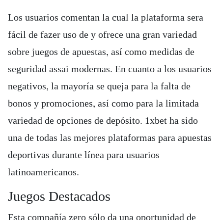
Los usuarios comentan la cual la plataforma sera
fácil de fazer uso de y ofrece una gran variedad
sobre juegos de apuestas, así como medidas de
seguridad assai modernas. En cuanto a los usuarios
negativos, la mayoría se queja para la falta de
bonos y promociones, así como para la limitada
variedad de opciones de depósito. 1xbet ha sido
una de todas las mejores plataformas para apuestas
deportivas durante línea para usuarios
latinoamericanos.
Juegos Destacados
Esta compañía zero sólo da una oportunidad de