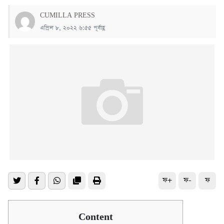
CUMILLA PRESS
এপ্রিল ৮, ২০২২ ৬:৫৫ পূর্বাহ্ণ
ফ+
ফ-
ফ
Content