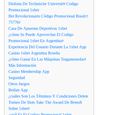
Disfruta De Technische Universit?t Codigo
Promocional 1xbet
Bet Revolucionario Código Promocional Brasil:?
75776?
Casa De Apuestas Deportivas 1xbet
¿cómo Se Puede Aprovechar El Codigo
Promocional 1xbet En Argentina?
Experiencia Del Usuario Durante La 1xbet App
Casino 1xbet Argentina Reseña
¿cómo Ganar En Las Máquinas Tragamonedas?
Más Información
Casino Membership App
Seguridad
Otros Juegos
Betfair App
¿cuáles Son Los Términos Y Condiciones Delete
Torneo De Slots Take The Award De Betsoft
Sobre 1xbet?
¿cuál Es El Codigo Promocional 1xbet