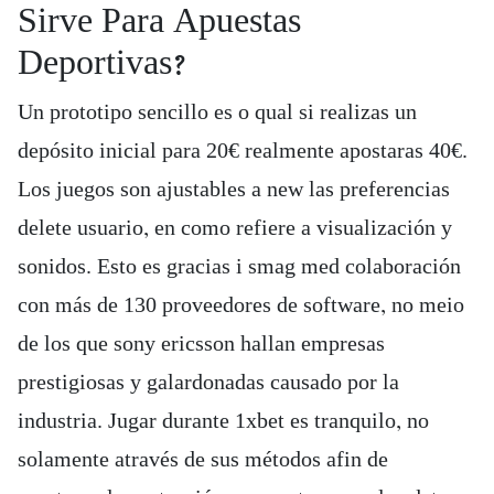
Sirve Para Apuestas
Deportivas?
Un prototipo sencillo es o qual si realizas un
depósito inicial para 20€ realmente apostaras 40€.
Los juegos son ajustables a new las preferencias
delete usuario, en como refiere a visualización y
sonidos. Esto es gracias i smag med colaboración
con más de 130 proveedores de software, no meio
de los que sony ericsson hallan empresas
prestigiosas y galardonadas causado por la
industria. Jugar durante 1xbet es tranquilo, no
solamente através de sus métodos afin de