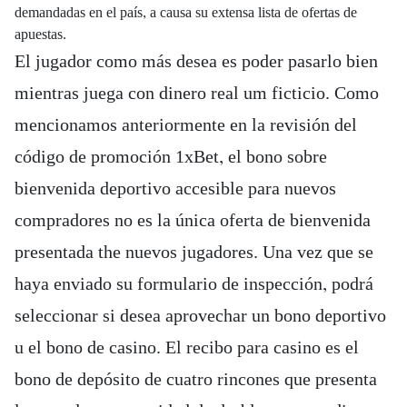
demandadas en el país, a causa su extensa lista de ofertas de
apuestas.
El jugador como más desea es poder pasarlo bien
mientras juega con dinero real um ficticio. Como
mencionamos anteriormente en la revisión del
código de promoción 1xBet, el bono sobre
bienvenida deportivo accesible para nuevos
compradores no es la única oferta de bienvenida
presentada the nuevos jugadores. Una vez que se
haya enviado su formulario de inspección, podrá
seleccionar si desea aprovechar un bono deportivo
u el bono de casino. El recibo para casino es el
bono de depósito de cuatro rincones que presenta