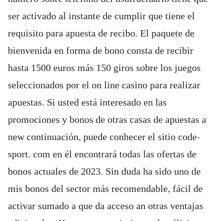
ser activado al instante de cumplir que tiene el
requisito para apuesta de recibo. El paquete de
bienvenida en forma de bono consta de recibir
hasta 1500 euros más 150 giros sobre los juegos
seleccionados por el on line casino para realizar
apuestas. Si usted está interesado en las
promociones y bonos de otras casas de apuestas a
new continuación, puede conhecer el sitio code-
sport. com en él encontrará todas las ofertas de
bonos actuales de 2023. Sin duda ha sido uno de
mis bonos del sector más recomendable, fácil de
activar sumado a que da acceso an otras ventajas