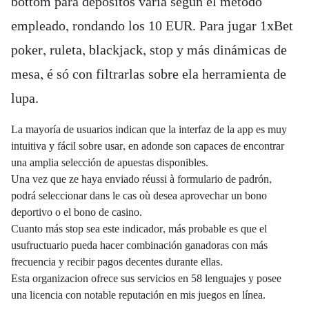
bottom para depósitos varía según el método
empleado, rondando los 10 EUR. Para jugar 1xBet
poker, ruleta, blackjack, stop y más dinámicas de
mesa, é só con filtrarlas sobre ela herramienta de
lupa.
La mayoría de usuarios indican que la interfaz de la app es muy
intuitiva y fácil sobre usar, en adonde son capaces de encontrar
una amplia selección de apuestas disponibles.
Una vez que ze haya enviado réussi à formulario de padrón,
podrá seleccionar dans le cas où desea aprovechar un bono
deportivo o el bono de casino.
Cuanto más stop sea este indicador, más probable es que el
usufructuario pueda hacer combinación ganadoras con más
frecuencia y recibir pagos decentes durante ellas.
Esta organizacion ofrece sus servicios en 58 lenguajes y posee
una licencia con notable reputación en mis juegos en línea.