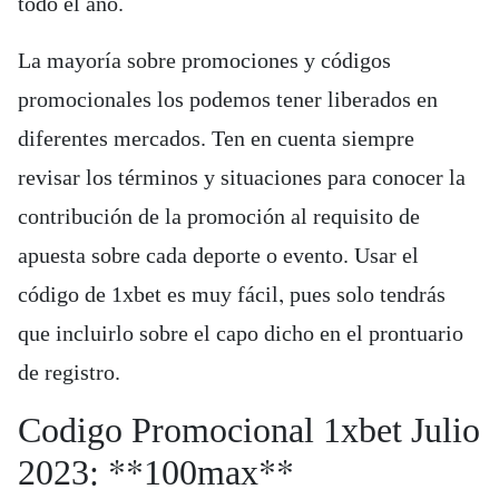
todo el año.
La mayoría sobre promociones y códigos
promocionales los podemos tener liberados en
diferentes mercados. Ten en cuenta siempre
revisar los términos y situaciones para conocer la
contribución de la promoción al requisito de
apuesta sobre cada deporte o evento. Usar el
código de 1xbet es muy fácil, pues solo tendrás
que incluirlo sobre el capo dicho en el prontuario
de registro.
Codigo Promocional 1xbet Julio
2023: **100max**