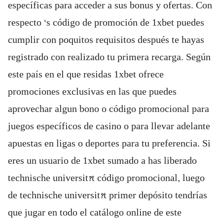
específicas para acceder a sus bonus y ofertas. Con
respecto ‘s código de promoción de 1xbet puedes
cumplir con poquitos requisitos después te hayas
registrado con realizado tu primera recarga. Según
este país en el que residas 1xbet ofrece
promociones exclusivas en las que puedes
aprovechar algun bono o código promocional para
juegos específicos de casino o para llevar adelante
apuestas en ligas o deportes para tu preferencia. Si
eres un usuario de 1xbet sumado a has liberado
technische universit?t código promocional, luego
de technische universit?t primer depósito tendrías
que jugar en todo el catálogo online de este