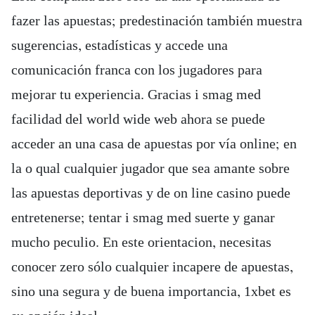
fazer las apuestas; predestinación también muestra
sugerencias, estadísticas y accede una
comunicación franca con los jugadores para
mejorar tu experiencia. Gracias i smag med
facilidad del world wide web ahora se puede
acceder an una casa de apuestas por vía online; en
la o qual cualquier jugador que sea amante sobre
las apuestas deportivas y de on line casino puede
entretenerse; tentar i smag med suerte y ganar
mucho peculio. En este orientacion, necesitas
conocer zero sólo cualquier incapere de apuestas,
sino una segura y de buena importancia, 1xbet es