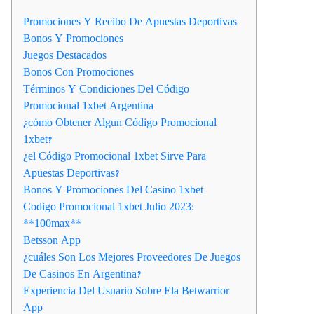
Promociones Y Recibo De Apuestas Deportivas
Bonos Y Promociones
Juegos Destacados
Bonos Con Promociones
Términos Y Condiciones Del Código
Promocional 1xbet Argentina
¿cómo Obtener Algun Código Promocional
1xbet?
¿el Código Promocional 1xbet Sirve Para
Apuestas Deportivas?
Bonos Y Promociones Del Casino 1xbet
Codigo Promocional 1xbet Julio 2023:
**100max**
Betsson App
¿cuáles Son Los Mejores Proveedores De Juegos
De Casinos En Argentina?
Experiencia Del Usuario Sobre Ela Betwarrior
App