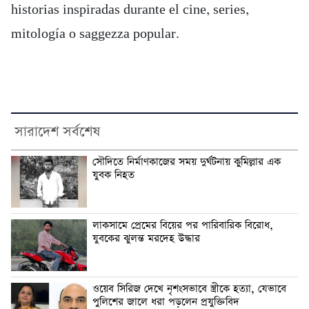
historias inspiradas durante el cine, series,
mitología o saggezza popular.
সারাদেশ সর্বশেষ
সৌদিতে নির্মাণকাজের সময় দুর্ঘটনায় কুমিল্লার এক
যুবক নিহত
লাকসামে প্রেমের বিয়ের পর পারিবারিক বিরোধ,
যুবকের ঝুলন্ত মরদেহ উদ্ধার
ওয়েব সিরিজ দেখে নৃশংসভাবে স্ত্রীকে হত্যা, যেভাবে
পুলিশের জালে ধরা পড়লেন প্রযুক্তিবিদ