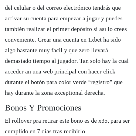
del celular o del correo electrónico tendrás que
activar su cuenta para empezar a jugar y puedes
también realizar el primer depósito si así lo crees
conveniente. Crear una cuenta en 1xbet ha sido
algo bastante muy facil y que zero llevará
demasiado tiempo al jugador. Tan solo hay la cual
acceder an una web principal con hacer click
durante el botón para color verde “registro” que
hay durante la zona exceptional derecha.
Bonos Y Promociones
El rollover pra retirar este bono es de x35, para ser
cumplido en 7 días tras recibirlo.