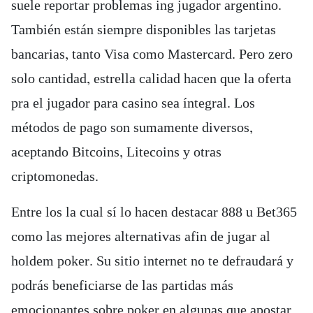
suele reportar problemas ing jugador argentino.
También están siempre disponibles las tarjetas
bancarias, tanto Visa como Mastercard. Pero zero
solo cantidad, estrella calidad hacen que la oferta
pra el jugador para casino sea íntegral. Los
métodos de pago son sumamente diversos,
aceptando Bitcoins, Litecoins y otras
criptomonedas.
Entre los la cual sí lo hacen destacar 888 u Bet365
como las mejores alternativas afin de jugar al
holdem poker. Su sitio internet no te defraudará y
podrás beneficiarse de las partidas más
emocionantes sobre poker en algunas que apostar.