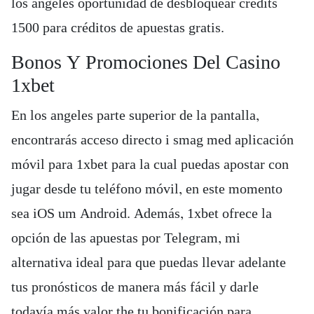
los angeles oportunidad de desbloquear credits
1500 para créditos de apuestas gratis.
Bonos Y Promociones Del Casino
1xbet
En los angeles parte superior de la pantalla,
encontrarás acceso directo i smag med aplicación
móvil para 1xbet para la cual puedas apostar con
jugar desde tu teléfono móvil, en este momento
sea iOS um Android. Además, 1xbet ofrece la
opción de las apuestas por Telegram, mi
alternativa ideal para que puedas llevar adelante
tus pronósticos de manera más fácil y darle
todavía más valor the tu bonificación para