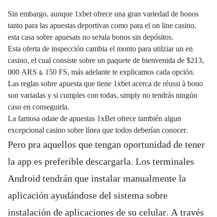
Sin embargo, aunque 1xbet ofrece una gran variedad de bonos
tanto para las apuestas deportivas como para el on line casino,
esta casa sobre apuesats no se?ala bonos sin depósitos.
Esta oferta de inspección cambia el monto para utilziar un en
casino, el cual consiste sobre un paquete de bienvenida de $213,
000 ARS & 150 FS, más adelante te explicamos cada opción.
Las reglas sobre apuesta que tiene 1xbet acerca de réussi à bono
son variadas y si cumples con todas, simply no tendrás ningún
caso en conseguirla.
La famosa odaie de apuestas 1xBet ofrece también algun
excepcional casino sobre línea que todos deberían conocer.
Pero pra aquellos que tengan oportunidad de tener
la app es preferible descargarla. Los terminales
Android tendrán que instalar manualmente la
aplicación ayudándose del sistema sobre
instalación de aplicaciones de su celular. A través