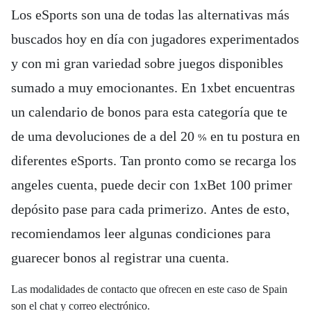
Los eSports son una de todas las alternativas más
buscados hoy en día con jugadores experimentados
y con mi gran variedad sobre juegos disponibles
sumado a muy emocionantes. En 1xbet encuentras
un calendario de bonos para esta categoría que te
de uma devoluciones de a del 20 % en tu postura en
diferentes eSports. Tan pronto como se recarga los
angeles cuenta, puede decir con 1xBet 100 primer
depósito pase para cada primerizo. Antes de esto,
recomiendamos leer algunas condiciones para
guarecer bonos al registrar una cuenta.
Las modalidades de contacto que ofrecen en este caso de Spain
son el chat y correo electrónico.