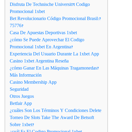
Disfruta De Technische Universit?t Codigo
Promocional 1xbet
Bet Revolucionario Código Promocional Brasil:?
75776?
Casa De Apuestas Deportivas 1xbet
¿cómo Se Puede Aprovechar El Codigo
Promocional 1xbet En Argentina?
Experiencia Del Usuario Durante La 1xbet App
Casino 1xbet Argentina Reseña
¿cómo Ganar En Las Máquinas Tragamonedas?
Más Información
Casino Membership App
Seguridad
Otros Juegos
Betfair App
¿cuáles Son Los Términos Y Condiciones Delete
Torneo De Slots Take The Award De Betsoft
Sobre 1xbet?
¿cuál Es El Codigo Promocional 1xbet