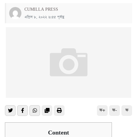
CUMILLA PRESS
এপ্রিল ৮, ২০২২ ৬:৫৫ পূর্বাহ্ণ
ফ+
ফ-
ফ
Content