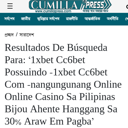
সর্বশেষ
জাতীয়
কুমিল্লার সর্বশেষ
রাজনীতি
আন্তর্জাতিক
অর্থনীতি
খ
প্রচ্ছদ
/
সারাদেশ
Resultados De Búsqueda
Para: ‘ 1xbet Cc6bet
Possuindo -1xbet Cc6bet
Com -nangungunang Online
Online Casino Sa Pilipinas
Bijou Ahente Hanggang Sa
30% Araw Em Pagba’