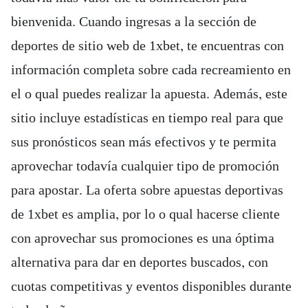
bienvenida. Cuando ingresas a la sección de
deportes de sitio web de 1xbet, te encuentras con
información completa sobre cada recreamiento en
el o qual puedes realizar la apuesta. Además, este
sitio incluye estadísticas en tiempo real para que
sus pronósticos sean más efectivos y te permita
aprovechar todavía cualquier tipo de promoción
para apostar. La oferta sobre apuestas deportivas
de 1xbet es amplia, por lo o qual hacerse cliente
con aprovechar sus promociones es una óptima
alternativa para dar en deportes buscados, con
cuotas competitivas y eventos disponibles durante