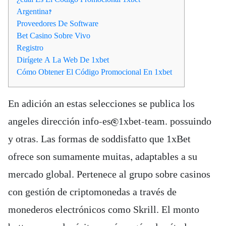
Argentina?
Proveedores De Software
Bet Casino Sobre Vivo
Registro
Dirígete A La Web De 1xbet
Cómo Obtener El Código Promocional En 1xbet
En adición an estas selecciones se publica los
angeles dirección info-es@1xbet-team. possuindo
y otras. Las formas de soddisfatto que 1xBet
ofrece son sumamente muitas, adaptables a su
mercado global. Pertenece al grupo sobre casinos
con gestión de criptomonedas a través de
monederos electrónicos como Skrill. El monto