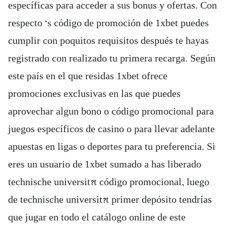
específicas para acceder a sus bonus y ofertas. Con
respecto ‘s código de promoción de 1xbet puedes
cumplir con poquitos requisitos después te hayas
registrado con realizado tu primera recarga. Según
este país en el que residas 1xbet ofrece
promociones exclusivas en las que puedes
aprovechar algun bono o código promocional para
juegos específicos de casino o para llevar adelante
apuestas en ligas o deportes para tu preferencia. Si
eres un usuario de 1xbet sumado a has liberado
technische universit?t código promocional, luego
de technische universit?t primer depósito tendrías
que jugar en todo el catálogo online de este