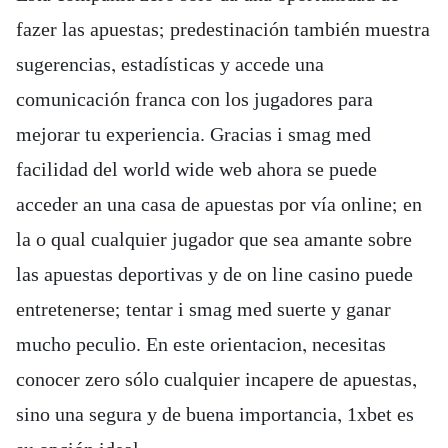
fazer las apuestas; predestinación también muestra
sugerencias, estadísticas y accede una
comunicación franca con los jugadores para
mejorar tu experiencia. Gracias i smag med
facilidad del world wide web ahora se puede
acceder an una casa de apuestas por vía online; en
la o qual cualquier jugador que sea amante sobre
las apuestas deportivas y de on line casino puede
entretenerse; tentar i smag med suerte y ganar
mucho peculio. En este orientacion, necesitas
conocer zero sólo cualquier incapere de apuestas,
sino una segura y de buena importancia, 1xbet es