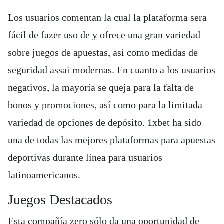
Los usuarios comentan la cual la plataforma sera
fácil de fazer uso de y ofrece una gran variedad
sobre juegos de apuestas, así como medidas de
seguridad assai modernas. En cuanto a los usuarios
negativos, la mayoría se queja para la falta de
bonos y promociones, así como para la limitada
variedad de opciones de depósito. 1xbet ha sido
una de todas las mejores plataformas para apuestas
deportivas durante línea para usuarios
latinoamericanos.
Juegos Destacados
Esta compañía zero sólo da una oportunidad de